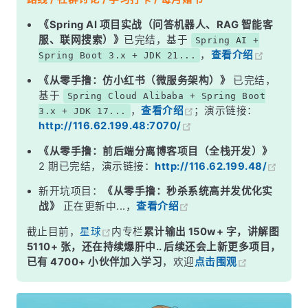
Go 语言入门
《Spring AI 项目实战（问答机器人、RAG 智能客
服、联网搜索）》
已完结，基于
Spring AI +
搭建 Go 语言环境
，
查看介绍
Spring Boot 3.x + JDK 21...
Go 语言基本语法
《从零手撸：仿小红书（微服务架构）》
已完结，
Go 语言容器
基于
Spring Cloud Alibaba + Spring Boot
，
查看介绍
；演示链接：
3.x + JDK 17...
Go 语言流程控制
http://116.62.199.48:7070/
《从零手撸：前后端分离博客项目（全栈开发）》
2 期已完结，演示链接：
http://116.62.199.48/
新开坑项目：
《从零手撸：秒杀系统高并发优化实
战》
正在更新中...，
查看介绍
截止目前，
星球
内专栏
累计输出 150w+ 字，讲解图
5110+ 张，还在持续爆肝中.. 后续还会上新更多项目，
已有 4700+ 小伙伴加入学习
，欢迎
点击围观