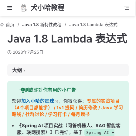
犬小哈教程
首页
Java 1.8 新特性教程
Java 1.8 Lambda 表达式
Java 1.8 Lambda 表达式
2023年7月25日
大纲
一、Lambda表达式是什么？
一则或许对你有用的小广告
二、Lambda表达式的基础语法
欢迎
加入小哈的星球
，你将获得：
专属的实战项目
三、类型推断和简化
（4个项目都能学） / 1v1 提问 / 简历修改 / Java 学习
四、Lambda 表达式与函数式接口
路线 / 社群讨论 / 学习打卡 / 每月赠书
五、方法引用
《Spring AI 项目实战（问答机器人、RAG 智能客
服、联网搜索）》
已完结，基于
Spring AI +