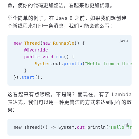
数，使你的代码更加整洁，看起来也更加优雅。
举个简单的例子，在 Java 8 之前，如果我们想创建一
个新线程来打印一条消息，我们可能会这么写：
new
Thread
(
new
Runnable
(
)
{
@Override
public
void
run
(
)
{
System
.
out
.
println
(
"Hello from a thread
}
}
)
.
start
(
)
;
这看起来有点啰嗦，不是吗？而现在，有了 Lambda
表达式，我们可以用一种更简洁的方式来达到同样的效
果：
new Thread
(
(
)
-
>
 System
.
out
.
println
(
"Hello from