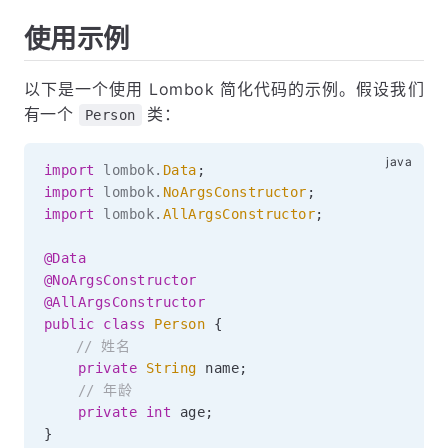
使用示例
以下是一个使用 Lombok 简化代码的示例。假设我们
有一个
类：
Person
import
lombok
.
Data
;
import
lombok
.
NoArgsConstructor
;
import
lombok
.
AllArgsConstructor
;
@Data
@NoArgsConstructor
@AllArgsConstructor
public
class
Person
{
// 姓名
private
String
 name
;
// 年龄
private
int
 age
;
}