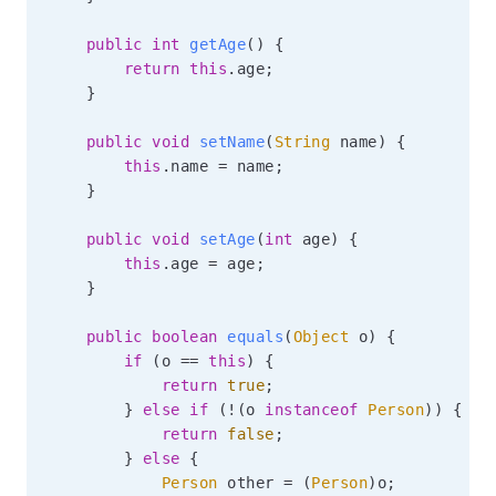
public
int
getAge
(
)
{
return
this
.
age
;
}
public
void
setName
(
String
 name
)
{
this
.
name 
=
 name
;
}
public
void
setAge
(
int
 age
)
{
this
.
age 
=
 age
;
}
public
boolean
equals
(
Object
 o
)
{
if
(
o 
==
this
)
{
return
true
;
}
else
if
(
!
(
o 
instanceof
Person
)
)
{
return
false
;
}
else
{
Person
 other 
=
(
Person
)
o
;