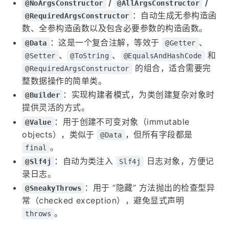
/
/
@NoArgsConstructor
@AllArgsConstructor
：自动生成无参构造函
@RequiredArgsConstructor
数、全参构造函数以及包含必要参数的构造函数。
：这是一个复合注解，等效于
、
@Data
@Getter
、
、
和
@Setter
@ToString
@EqualsAndHashCode
的组合，适合需要完
@RequiredArgsConstructor
整数据操作的简单类。
：实现构建者模式，为类创建复杂对象时
@Builder
提供灵活的方式。
：用于创建不可变对象（immutable
@Value
objects），类似于
，但所有字段都是
@Data
。
final
：自动为类注入
日志对象，方便记
@Slf4j
Slf4j
录日志。
：用于 “隐藏” 方法抛出的检查型异
@SneakyThrows
常（checked exception），避免显式声明
。
throws