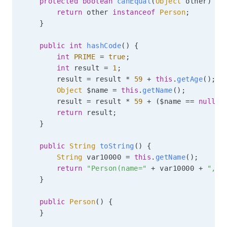
protected
boolean
canEqual
(
Object
 other
)
{
return
 other 
instanceof
Person
;
}
public
int
hashCode
(
)
{
int
PRIME
=
true
;
int
 result 
=
1
;
        result 
=
 result 
*
59
+
this
.
getAge
(
)
;
Object
 $name 
=
this
.
getName
(
)
;
        result 
=
 result 
*
59
+
(
$name 
==
null
?
return
 result
;
}
public
String
toString
(
)
{
String
 var10000 
=
this
.
getName
(
)
;
return
"Person(name="
+
 var10000 
+
", a
}
public
Person
(
)
{
}