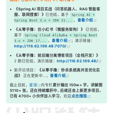
局限性与注意事项
《Spring AI 项目实战（问答机器人、RAG 智能客
服、联网搜索）》
已完结，基于
Spring AI +
总结
，
查看介绍
Spring Boot 3.x + JDK 21...
《从零手撸：仿小红书（微服务架构）》
已完结，
基于
Spring Cloud Alibaba + Spring Boot
，
查看介绍
；演示链接：
3.x + JDK 17...
http://116.62.199.48:7070/
《从零手撸：前后端分离博客项目（全栈开发）》
2 期已完结，演示链接：
http://116.62.199.48/
新开坑项目：
《从零手撸：秒杀系统高并发优化实
战》
正在更新中...，
查看介绍
截止目前，
星球
内专栏
累计输出 150w+ 字，讲解图
5110+ 张，还在持续爆肝中.. 后续还会上新更多项目，
已有 4700+ 小伙伴加入学习
，欢迎
点击围观