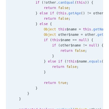
if
(
!
other
.
canEqual
(
this
)
)
{
return
false
;
}
else
if
(
this
.
getAge
(
)
!=
 other
.
g
return
false
;
}
else
{
Object
this
$name 
=
this
.
getName
Object
 other$name 
=
 other
.
getNa
if
(
this
$name 
==
null
)
{
if
(
other$name 
!=
null
)
{
return
false
;
}
}
else
if
(
!
this
$name
.
equals
(
ot
return
false
;
}
return
true
;
}
}
}