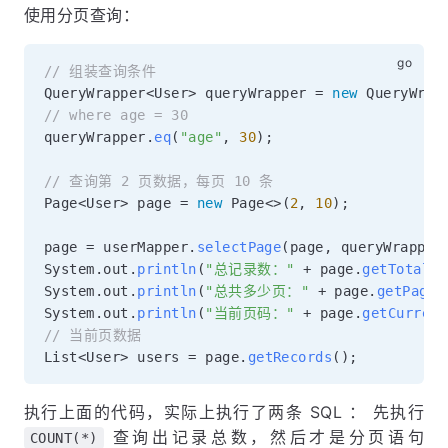
使用分页查询：
// 组装查询条件
QueryWrapper
<
User
>
 queryWrapper 
=
new
 QueryWrap
// where age = 30
queryWrapper
.
eq
(
"age"
,
30
)
;
// 查询第 2 页数据，每页 10 条
Page
<
User
>
 page 
=
new
 Page
<
>
(
2
,
10
)
;
page 
=
 userMapper
.
selectPage
(
page
,
 queryWrapper
System
.
out
.
println
(
"总记录数："
+
 page
.
getTotal
(
)
System
.
out
.
println
(
"总共多少页："
+
 page
.
getPages
System
.
out
.
println
(
"当前页码："
+
 page
.
getCurrent
// 当前页数据
List
<
User
>
 users 
=
 page
.
getRecords
(
)
;
执行上面的代码，实际上执行了两条 SQL ： 先执行
查询出记录总数，然后才是分页语句
COUNT(*)