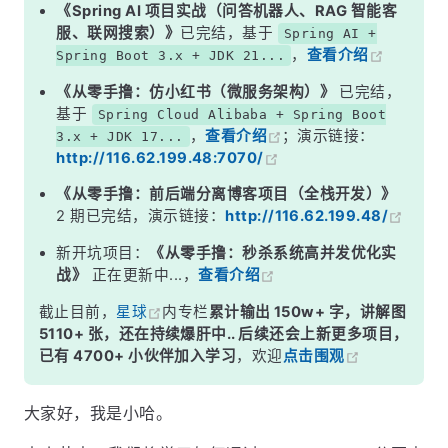
新增测试数据
《Spring AI 项目实战（问答机器人、RAG 智能客
服、联网搜索）》
已完结，基于
Spring AI +
添加分页插件
，
查看介绍
Spring Boot 3.x + JDK 21...
开始分页查询数据
《从零手撸：仿小红书（微服务架构）》
已完结，
Mapper 层
基于
Spring Cloud Alibaba + Spring Boot
，
查看介绍
；演示链接：
3.x + JDK 17...
Service 层
http://116.62.199.48:7070/
《从零手撸：前后端分离博客项目（全栈开发）》
2 期已完结，演示链接：
http://116.62.199.48/
新开坑项目：
《从零手撸：秒杀系统高并发优化实
战》
正在更新中...，
查看介绍
截止目前，
星球
内专栏
累计输出 150w+ 字，讲解图
5110+ 张，还在持续爆肝中.. 后续还会上新更多项目，
已有 4700+ 小伙伴加入学习
，欢迎
点击围观
大家好，我是小哈。