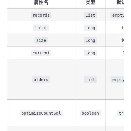
属性名
类型
默认值
records
List
emptyLi
0
total
Long
10
size
Long
1
current
Long
orders
List
emptyLi
optimizeCountSql
boolean
true