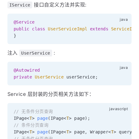
接口自定义方法并实现:
IService
@Service
public
class
UserServiceImpl
extends
ServiceImp
}
注入
:
UserService
@Autowired
private
UserService
 userService
;
Service 层封装的分页相关方法如下：
// 无条件分页查询
IPage
<
T
>
page
(
IPage
<
T
>
 page
)
;
// 条件分页查询
IPage
<
T
>
page
(
IPage
<
T
>
 page
,
 Wrapper
<
T
>
 queryWr
// 无条件分页查询