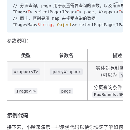
// 分页查询，page 用于设置需要查询的页数，以及每页展示数
IPage
<
T
>
 selectPage(IPage
<
T
>
 page, Wrapper
<
T
>
 q
// 同上，区别是用 map 来接受查询的数据

IPage<Map
<
String,
Object
>
> selectMapsPage(IPage
参数说明：
类型
参数名
描述
实体对象封装操
Wrapper<T>
queryWrapper
（可以为
nul
分页查询条件（
IPage<T>
page
RowBounds.DEFA
示例代码
接下来，小哈来演示一些示例代码以便你快速了解如何