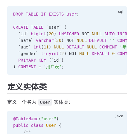
DROP
TABLE
IF
EXISTS
user
;
CREATE
TABLE
`
user
`
(
`
id
`
bigint
(
20
)
UNSIGNED
NOT
NULL
AUTO_INCREM
`
name
`
varchar
(
30
)
NOT
NULL
DEFAULT
''
COMMEN
`
age
`
int
(
11
)
NULL
DEFAULT
NULL
COMMENT
'年龄'
`
gender
`
tinyint
(
2
)
NOT
NULL
DEFAULT
0
COMMEN
PRIMARY
KEY
(
`
id
`
)
)
COMMENT
=
'用户表'
;
定义实体类
定义一个名为
实体类：
User
@TableName
(
"user"
)
public
class
User
{
/**
