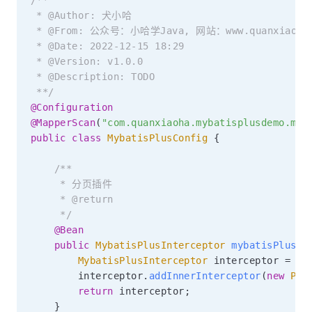
/**

 * @Author: 犬小哈

 * @From: 公众号：小哈学Java, 网站：www.quanxiaoha.
 * @Date: 2022-12-15 18:29

 * @Version: v1.0.0

 * @Description: TODO

 **/
@Configuration
@MapperScan
(
"com.quanxiaoha.mybatisplusdemo.map
public
class
MybatisPlusConfig
{
/**

     * 分页插件

     * @return

     */
@Bean
public
MybatisPlusInterceptor
mybatisPlusIn
MybatisPlusInterceptor
 interceptor 
=
ne
        interceptor
.
addInnerInterceptor
(
new
Pag
return
 interceptor
;
}