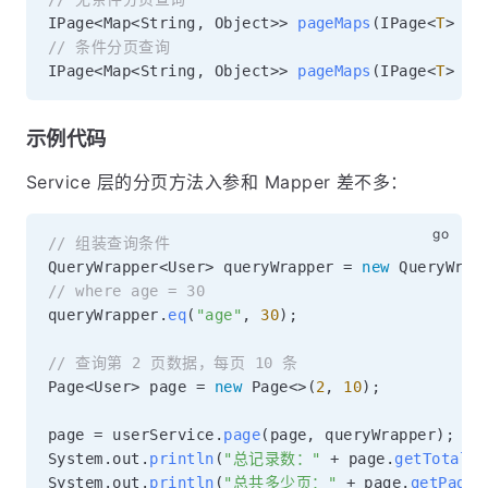
IPage
<
Map
<
String
,
 Object
>>
pageMaps
(
IPage
<
T
>
 pa
// 条件分页查询
IPage
<
Map
<
String
,
 Object
>>
pageMaps
(
IPage
<
T
>
 pa
示例代码
Service 层的分页方法入参和 Mapper 差不多：
// 组装查询条件
QueryWrapper
<
User
>
 queryWrapper 
=
new
 QueryWrap
// where age = 30
queryWrapper
.
eq
(
"age"
,
30
)
;
// 查询第 2 页数据，每页 10 条
Page
<
User
>
 page 
=
new
 Page
<
>
(
2
,
10
)
;
page 
=
 userService
.
page
(
page
,
 queryWrapper
)
;
System
.
out
.
println
(
"总记录数："
+
 page
.
getTotal
(
)
System
.
out
.
println
(
"总共多少页："
+
 page
.
getPages