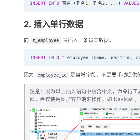
INSERT
INTO
 表名 
(
列名
1
,
 列名
2
,
.
.
.
)
VALUES
2. 插入单行数据
向
表插入一条员工数据：
t_employee
INSERT
INTO
 t_employee 
(
name
,
 position
,
 s
因为
是自增字段，不需要手动提供
employee_id
注意
：因为以上插入语句中包含中文，命令行工
候，建议使用图形客户端来操作，如 Navicat 