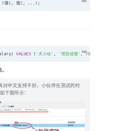
(
值
1
,
 值
2
,
.
.
.
)
;
alary
)
VALUES
(
'犬小哈'
,
'项目经理'
,
7000.00
)
;
值。
具对中文支持不好，小伙伴在测试的时
，如下图所示：