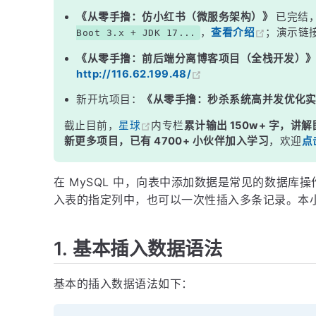
7. 使用 REPLACE INTO 插入或更新数据
《从零手撸：仿小红书（微服务架构）》
已完结
，
查看介绍
；演示链
Boot 3.x + JDK 17...
8. 使用 ON DUPLICATE KEY UPDATE 插入或更新数据
《从零手撸：前后端分离博客项目（全栈开发）
9. 小结
http://116.62.199.48/
新开坑项目：
《从零手撸：秒杀系统高并发优化
截止目前，
星球
内专栏
累计输出 150w+ 字，讲解
新更多项目，已有 4700+ 小伙伴加入学习
，欢迎
点
在 MySQL 中，向表中添加数据是常见的数据库
入表的指定列中，也可以一次性插入多条记录。本
1. 基本插入数据语法
基本的插入数据语法如下：