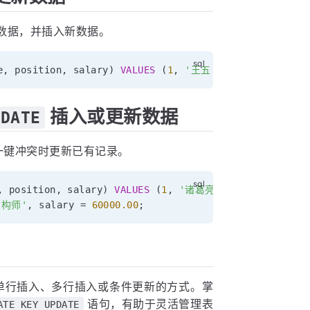
数据，并插入新数据。
e
,
 position
,
 salary
)
VALUES
(
1
,
'王五'
,
'前端工程师'
,
6
插入或更新数据
PDATE
一键冲突时更新已有记录。
,
 position
,
 salary
)
VALUES
(
1
,
'诸葛亮'
,
'安卓工程师'
,
架构师'
,
 salary 
=
60000.00
;
用单行插入、多行插入或条件更新的方式。掌
语句，有助于灵活管理表
ATE KEY UPDATE