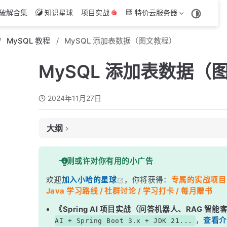
破解合集
知识星球
项目实战
特价云服务器
MySQL 教程
MySQL 添加表数据（图文教程）
MySQL 添加表数据（
2024年11月27日
大纲
1. 基本插入数据语法
一则或许对你有用的小广告
2. 插入单行数据
欢迎
加入小哈的星球
，你将获得：
专属的实战项目（4
3. 插入多行数据
Java 学习路线 / 社群讨论 / 学习打卡 / 每月赠书
5. 插入部分列数据
《Spring AI 项目实战（问答机器人、RAG 智
6. 使用 INSERT INTO ... SELECT 插入数据
，
查看介
AI + Spring Boot 3.x + JDK 21...