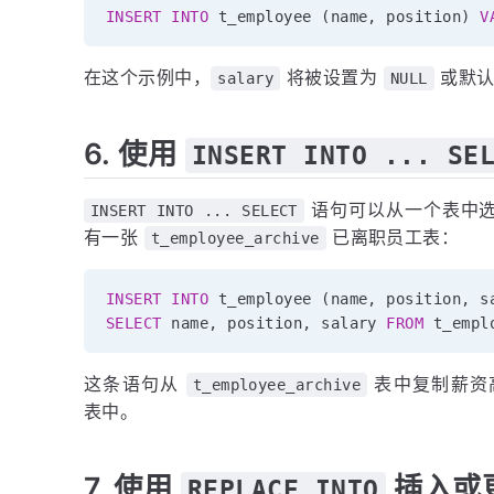
INSERT
INTO
 t_employee 
(
name
,
 position
)
V
在这个示例中，
将被设置为
或默认
salary
NULL
6. 使用
INSERT INTO ... SE
语句可以从一个表中选
INSERT INTO ... SELECT
有一张
已离职员工表：
t_employee_archive
INSERT
INTO
 t_employee 
(
name
,
 position
,
 s
SELECT
 name
,
 position
,
 salary 
FROM
 t_empl
这条语句从
表中复制薪资高
t_employee_archive
表中。
7. 使用
插入或
REPLACE INTO