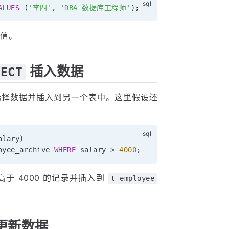
ALUES
(
'李四'
,
'DBA 数据库工程师'
)
;
值。
插入数据
LECT
择数据并插入到另一个表中。这里假设还
alary
)
oyee_archive 
WHERE
 salary 
>
4000
;
于 4000 的记录并插入到
t_employee
更新数据