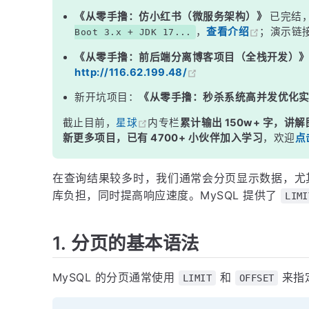
3. 计算总页数
《从零手撸：仿小红书（微服务架构）》
已完结
，
查看介绍
；演示链
Boot 3.x + JDK 17...
4. 大数据分页的优化
《从零手撸：前后端分离博客项目（全栈开发）
使用索引列优化分页
http://116.62.199.48/
覆盖索引
新开坑项目：
《从零手撸：秒杀系统高并发优化
延迟关联
截止目前，
星球
内专栏
累计输出 150w+ 字，讲解
使用缓存
新更多项目，已有 4700+ 小伙伴加入学习
，欢迎
点
5. 小结
在查询结果较多时，我们通常会分页显示数据，尤其
库负担，同时提高响应速度。MySQL 提供了
LIMI
1. 分页的基本语法
MySQL 的分页通常使用
和
来指
LIMIT
OFFSET