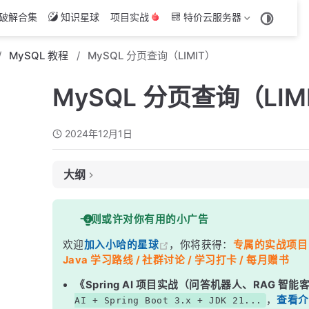
破解合集
知识星球
项目实战
特价云服务器
MySQL 教程
MySQL 分页查询（LIMIT）
MySQL 分页查询（LIM
2024年12月1日
大纲
1. 分页的基本语法
一则或许对你有用的小广告
2. 分页示例
欢迎
加入小哈的星球
，你将获得：
专属的实战项目（4
示例 1：简单分页
Java 学习路线 / 社群讨论 / 学习打卡 / 每月赠书
示例 2：查询第 2 页数据
《Spring AI 项目实战（问答机器人、RAG 智
示例 3：结合 ORDER BY 进行分页
，
查看介
AI + Spring Boot 3.x + JDK 21...