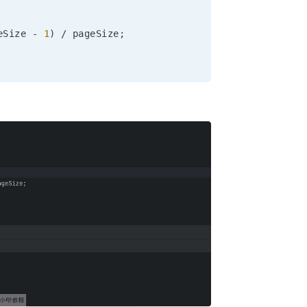
eSize 
-
1
)
/
 pageSize
;