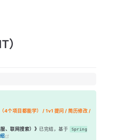
IT）
个项目都能学） / 1v1 提问 / 简历修改 /
能客服、联网搜索）》
已完结，基于
Spring
绍