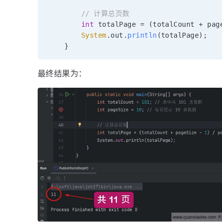
// 计算总页数
int
 totalPage 
=
(
totalCount 
+
 pag
System
.
out
.
println
(
totalPage
)
;
}
最终结果为：