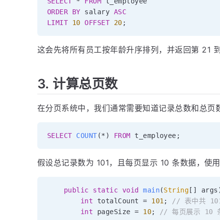
SELECT
*
FROM
ORDER
BY
 salary 
ASC
LIMIT
10
OFFSET
20
;
这会先将所有员工按年龄升序排列，并返回第 21 到
3. 计算总页数
在分页系统中，我们通常需要知道记录总数和总页
SELECT
COUNT
(
*
)
FROM
 t_employee
;
假设总记录数为 101，且每页显示 10 条数据，使用
public
static
void
main
(
String
[
]
 args
int
 totalCount 
=
101
;
// 表中共 1
int
 pageSize 
=
10
;
// 每页展示 10