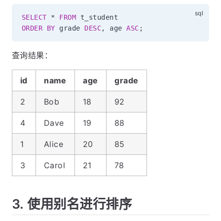
SELECT
*
FROM
ORDER
BY
 grade 
DESC
,
 age 
ASC
;
查询结果：
id
name
age
grade
2
Bob
18
92
4
Dave
19
88
1
Alice
20
85
3
Carol
21
78
3. 使用别名进行排序