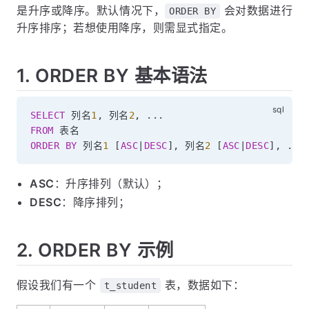
是升序或降序。默认情况下，
会对数据进行
ORDER BY
升序排序；若想使用降序，则需显式指定。
1. ORDER BY 基本语法
SELECT
 列名
1
,
 列名
2
,
.
.
.
FROM
ORDER
BY
 列名
1
[
ASC
|
DESC
]
,
 列名
2
[
ASC
|
DESC
]
,
.
.
.
ASC
：升序排列（默认）；
DESC
：降序排列；
2. ORDER BY 示例
假设我们有一个
表，数据如下：
t_student