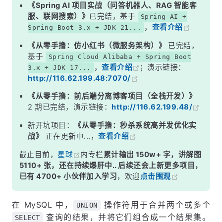
5. UNION 中的列类型要求
《Spring AI 项目实战（问答机器人、RAG 智能客
服、联网搜索）》
已完结，基于
Spring AI +
6. 实际应用场景
，
查看介绍
Spring Boot 3.x + JDK 21...
示例 1：从多个表获取不同数据源的记录
《从零手撸：仿小红书（微服务架构）》
已完结，
示例 2：将相似结构的多个表合并
基于
Spring Cloud Alibaba + Spring Boot
，
查看介绍
；演示链接：
3.x + JDK 17...
7. 小结
http://116.62.199.48:7070/
《从零手撸：前后端分离博客项目（全栈开发）》
2 期已完结，演示链接：
http://116.62.199.48/
新开坑项目：
《从零手撸：秒杀系统高并发优化实
战》
正在更新中...，
查看介绍
截止目前，
星球
内专栏
累计输出 150w+ 字，讲解图
5110+ 张，还在持续爆肝中.. 后续还会上新更多项目，
已有 4700+ 小伙伴加入学习
，欢迎
点击围观
在 MySQL 中，
操作符用于合并两个或多个
UNION
查询的结果，并将它们组合成一个结果集。
SELECT