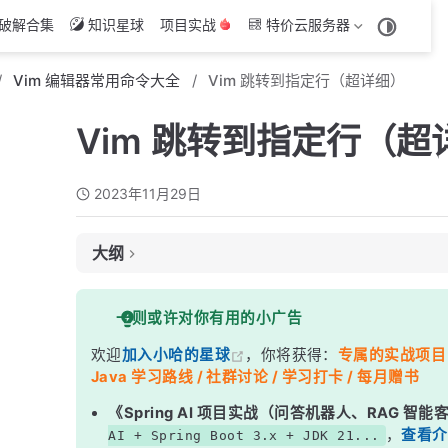
破解合集
知识星球
项目实战
特价云服务器
Vim 编辑器常用命令大全
Vim 跳转到指定行（超详细）
Vim 跳转到指定行（超
2023年11月29日
大纲
1. 基本的行号跳转
一则或许对你有用的小广告
2. 相对行号跳转
欢迎
加入小哈的星球
，你将获得：
专属的实战项目（4
3. 搜索关键字跳转
Java 学习路线 / 社群讨论 / 学习打卡 / 每月赠书
4. 标记和跳转
《Spring AI 项目实战（问答机器人、RAG 智
5. 使用文件浏览器导航
，
查看介
AI + Spring Boot 3.x + JDK 21...