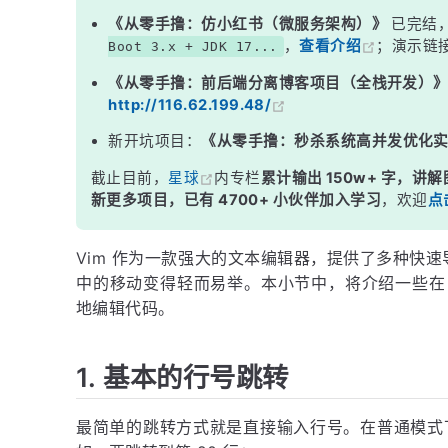
结语
《从零手撸：仿小红书（微服务架构）》
已完结
，
查看介绍
；演示链
Boot 3.x + JDK 17...
《从零手撸：前后端分离博客项目（全栈开发）
http://116.62.199.48/
新开坑项目：
《从零手撸：秒杀系统高并发优化
截止目前，
星球
内专栏
累计输出 150w+ 字，讲解
新更多项目，已有 4700+ 小伙伴加入学习
，欢迎
点
Vim 作为一款强大的文本编辑器，提供了多种快
中的移动变得轻而易举。本小节中，将介绍一些在 
地编辑代码。
1. 基本的行号跳转
最简单的跳转方式就是直接输入行号。在普通模