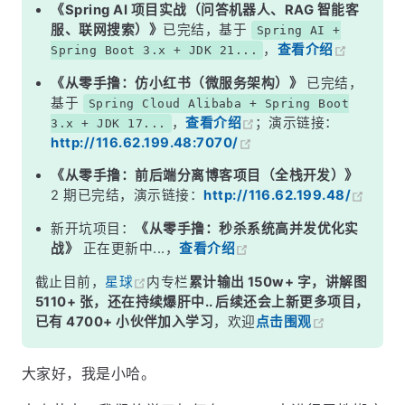
通过数组绑定多个 CSS 样式
《Spring AI 项目实战（问答机器人、RAG 智能客
服、联网搜索）》
已完结，基于
Spring AI +
通过三目运算绑定 CSS 样式
，
查看介绍
Spring Boot 3.x + JDK 21...
《从零手撸：仿小红书（微服务架构）》
已完结，
基于
Spring Cloud Alibaba + Spring Boot
，
查看介绍
；演示链接：
3.x + JDK 17...
http://116.62.199.48:7070/
《从零手撸：前后端分离博客项目（全栈开发）》
2 期已完结，演示链接：
http://116.62.199.48/
新开坑项目：
《从零手撸：秒杀系统高并发优化实
战》
正在更新中...，
查看介绍
截止目前，
星球
内专栏
累计输出 150w+ 字，讲解图
5110+ 张，还在持续爆肝中.. 后续还会上新更多项目，
已有 4700+ 小伙伴加入学习
，欢迎
点击围观
大家好，我是小哈。