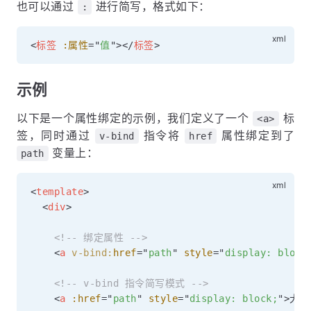
也可以通过
进行简写，格式如下：
:
<
标签
:属性
=
"
值
"
>
</
标签
>
示例
以下是一个属性绑定的示例，我们定义了一个
标
<a>
签，同时通过
指令将
属性绑定到了
v-bind
href
变量上：
path
<
template
>
<
div
>
<!-- 绑定属性 -->
<
a
v-bind:
href
=
"
path
"
style
=
"
display: block
<!-- v-bind 指令简写模式 -->
<
a
:href
=
"
path
"
style
=
"
display: block;
"
>
犬小