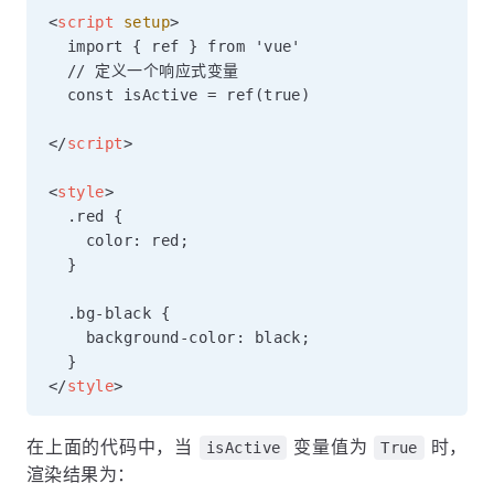
<
script
setup
>
  import { ref } from 'vue'

  // 定义一个响应式变量

  const isActive = ref(true)

</
script
>
<
style
>
  .red {

    color: red;

  }

  .bg-black {

    background-color: black;

</
style
>
在上面的代码中，当
变量值为
时，
isActive
True
渲染结果为：