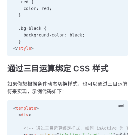
  .red {

    color: red;

  }

  .bg-black {

    background-color: black;

</
style
>
通过三目运算绑定 CSS 样式
如果你想根据条件动态切换样式，也可以通过三目运算
符来实现，示例代码如下：
<
template
>
<
div
>
<!-- 通过三目运算绑定样式, 如何 isActive 为 Tr
<
p
>
<
a
:class
=
"
isActive ? 'red' : ''
"
>
犬小哈