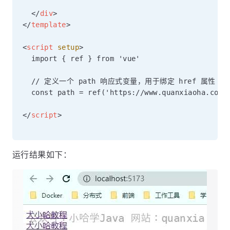
</
div
>
</
template
>
<
script
setup
>
  import { ref } from 'vue'

  // 定义一个 path 响应式变量，用于绑定 href 属性

  const path = ref('https://www.quanxiaoha.com')
</
script
>
运行结果如下：