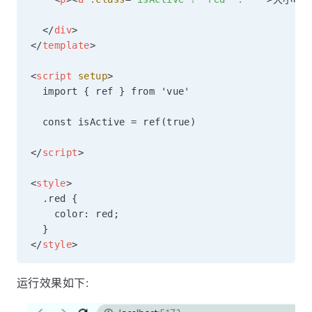
</
div
>
</
template
>
<
script
setup
>
  import { ref } from 'vue'

  const isActive = ref(true)

</
script
>
<
style
>
  .red {

    color: red;

</
style
>
运行效果如下: