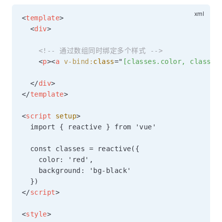
<
template
>
<
div
>
<!-- 通过数组同时绑定多个样式 -->
<
p
>
<
a
v-bind:
class
=
"
[classes.color, classes
</
div
>
</
template
>
<
script
setup
>
  import { reactive } from 'vue'

  const classes = reactive({

    color: 'red',

    background: 'bg-black'

</
script
>
<
style
>