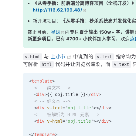
《从零手撸：前后端分离博客项目（全栈开发）
http://116.62.199.48/
新开坑项目：
《从零手撸：秒杀系统高并发优化
截止目前，
星球
内专栏
累计输出 150w+ 字，讲解
新更多项目，已有 4700+ 小伙伴加入学习
，欢迎
点
与
上小节
中说到的
指令均为
v-html
v-text
可解析
代码并让浏览器渲染，而
html
v-text
<
template
>
<!-- 纯文本 -->
<
div
>
{{ obj.title }}
</
div
>
<!-- 纯文本 -->
<
div
v-text
=
"
obj.title
"
>
</
div
>
<!-- 被解析为 HTML 元素 -->
<
div
v-html
=
"
obj.title
"
>
</
div
>
</
template
>