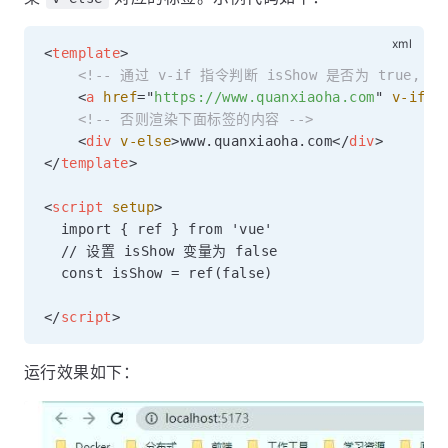
<
template
>
<!-- 通过 v-if 指令判断 isShow 是否为 true, 
<
a
href
=
"
https://www.quanxiaoha.com
"
v-if
=
"
<!-- 否则渲染下面标签的内容 -->
<
div
v-else
>
www.quanxiaoha.com
</
div
>
</
template
>
<
script
setup
>
  import { ref } from 'vue'

  // 设置 isShow 变量为 false

  const isShow = ref(false) 

</
script
>
运行效果如下：