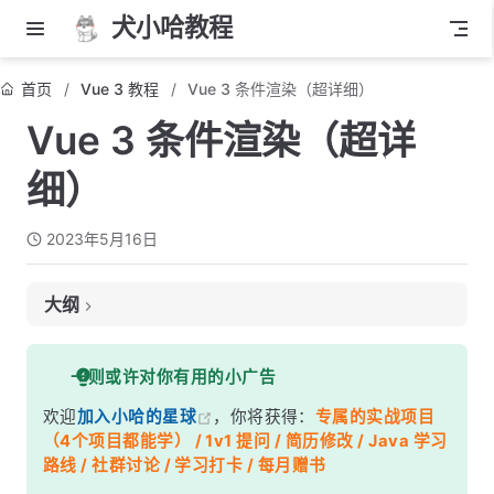
犬小哈教程
首页
Vue 3 教程
Vue 3 条件渲染（超详细）
Vue 3 条件渲染（超详
细）
2023年5月16日
大纲
v-if 指令
一则或许对你有用的小广告
v-else 指令
欢迎
加入小哈的星球
，你将获得：
专属的实战项目
v-else-if 指令
（4个项目都能学） / 1v1 提问 / 简历修改 / Java 学习
v-show 指令
路线 / 社群讨论 / 学习打卡 / 每月赠书