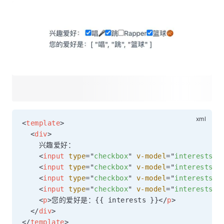
<
template
>
<
div
>
    兴趣爱好：

<
input
type
=
"
checkbox
"
v-model
=
"
interests
"
<
input
type
=
"
checkbox
"
v-model
=
"
interests
"
<
input
type
=
"
checkbox
"
v-model
=
"
interests
"
<
input
type
=
"
checkbox
"
v-model
=
"
interests
"
<
p
>
您的爱好是：{{ interests }}
</
p
>
</
div
>
</
template
>