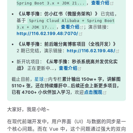
，
查看介绍
Spring Boot 3.x + JDK 21...
4.3 单选框双向绑定
《从零手撸：仿小红书（微服务架构）》
已完结，
4.4 下拉列表双向绑定
基于
Spring Cloud Alibaba + Spring Boot
，
查看介绍
；演示链接：
3.x + JDK 17...
五、结语
http://116.62.199.48:7070/
《从零手撸：前后端分离博客项目（全栈开发）》
2 期已完结，演示链接：
http://116.62.199.48/
新开坑项目：
《从零手撸：秒杀系统高并发优化实
战》
正在更新中...，
查看介绍
截止目前，
星球
内专栏
累计输出 150w+ 字，讲解图
5110+ 张，还在持续爆肝中.. 后续还会上新更多项目，
已有 4700+ 小伙伴加入学习
，欢迎
点击围观
大家好，我是小哈~
在现代前端开发中，用户界面（UI）与数据的同步是一
个核心问题。而在 Vue 中，这个问题通过强大的双向