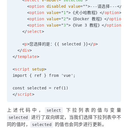
<
select
v-model
=
"
selected
"
>
<
option
disabled
value
=
"
"
>
---请选择---
</
op
<
option
value
=
"
1
"
>
《犬小哈教程》
</
option
>
<
option
value
=
"
2
"
>
《Docker 教程》
</
option
>
<
option
value
=
"
3
"
>
《Vue 3 教程》
</
option
>
</
select
>
<
p
>
您选择的是：{{ selected }}
</
p
>
</
div
>
</
template
>
<
script
setup
>
import { ref } from 'vue';

</
script
>
上述代码中，
下拉列表的值与变量
select
进行了双向绑定，当我们选择下拉列表中不
selected
同的值时，
的值也会同步进行更新。
selected