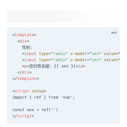
<
template
>
<
div
>
    性别：

<
input
type
=
"
radio
"
v-model
=
"
sex
"
value
=
"
女
<
input
type
=
"
radio
"
v-model
=
"
sex
"
value
=
"
男
<
p
>
您的性别是：{{ sex }}
</
p
>
</
div
>
</
template
>
<
script
setup
>
import { ref } from 'vue';

</
script
>