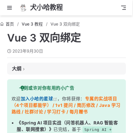
犬小哈教程
首页
Vue 3 教程
Vue 3 双向绑定
Vue 3 双向绑定
2023年9月30日
大纲
一、什么是双向绑定？
一则或许对你有用的小广告
二、双向绑定的优势
欢迎
加入小哈的星球
，你将获得：
专属的实战项目
三、双向绑定原理
（4个项目都能学） / 1v1 提问 / 简历修改 / Java 学习
四、表单输入的双向绑定
路线 / 社群讨论 / 学习打卡 / 每月赠书
4.1 文本框双向绑定
《Spring AI 项目实战（问答机器人、RAG 智能客
服、联网搜索）》
已完结，基于
Spring AI +
4.2 复选框双向绑定