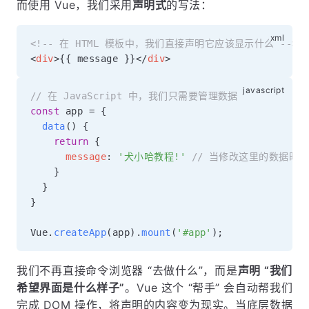
而使用 Vue，我们采用
声明式
的写法：
<!-- 在 HTML 模板中，我们直接声明它应该显示什么 -->
<
div
>
{{ message }}
</
div
>
// 在 JavaScript 中，我们只需要管理数据
const
 app 
=
{
data
(
)
{
return
{
message
:
'犬小哈教程!'
// 当修改这里的数据时
}
}
}
Vue
.
createApp
(
app
)
.
mount
(
'#app'
)
;
我们不再直接命令浏览器 “去做什么”，而是
声明 “我们
希望界面是什么样子”
。Vue 这个 “帮手” 会自动帮我们
完成 DOM 操作，将声明的内容变为现实。当底层数据