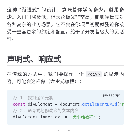
这种 “渐进式” 的设计，意味着你
学习多少，就用多
少
。入门门槛极低，但天花板又非常高，能够轻松应对
各种复杂的业务场景。它不会在你项目初期就强迫你接
受一整套复杂的约定和配置，给予了开发者极大的灵活
性。
声明式、响应式
在传统的方式中，我们要操作一个
的显示内
<div>
容，可能会这样做（命令式编程）：
// 1. 找到这个元素
const
 divElement 
=
 document
.
getElementById
(
'myD
// 2. 命令式地修改它的文本内容
divElement
.
innerText 
=
'犬小哈教程!'
;