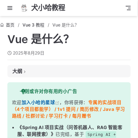
犬小哈教程
首页
Vue 3 教程
Vue 是什么？
Vue 是什么？
2025年8月29日
大纲
构建用户界面
一则或许对你有用的小广告
渐进式
欢迎
加入小哈的星球
，你将获得：
专属的实战项目
声明式、响应式
（4个项目都能学） / 1v1 提问 / 简历修改 / Java 学习
组件化
路线 / 社群讨论 / 学习打卡 / 每月赠书
总结一下
《Spring AI 项目实战（问答机器人、RAG 智能客
服、联网搜索）》
已完结，基于
Spring AI +