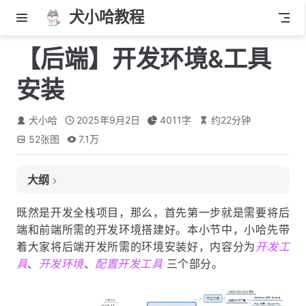
犬小哈教程
【后端】开发环境&工具
安装
犬小哈
2025年9月2日
4011
字
约
22
分钟
52
张图
7.1万
大纲
开发环境安装
既然是开发全栈项目，那么，首先第一步就是需要将后
端和前端所需的开发环境搭建好。本小节中，小哈先带
安装 JDK 8
着大家将后端开发所需的环境安装好，内容分为
开发工
安装 Docker
具
、
开发环境
、
配置开发工具
三个部分。
Docker 安装 MySQL 5.7
安装 Maven