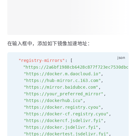
示，打开 Docker Deskstop 客户端，点击
右上角小齿
轮 | Docker Engine
:
在输入框中，添加如下镜像加速地址：
"registry-mirrors"
:
[
"https://2a6bf1988cb6428c877f723ec7530dbc.m
"https://docker.m.daocloud.io"
,
"https://hub-mirror.c.163.com"
,
"https://mirror.baidubce.com"
,