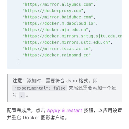
"https://your_preferred_mirror"
,
"https://dockerhub.icu"
,
"https://docker.registry.cyou"
,
"https://docker-cf.registry.cyou"
,
"https://dockercf.jsdelivr.fyi"
,
"https://docker.jsdelivr.fyi"
,
"https://dockertest.jsdelivr.fyi"
,
"https://mirror.aliyuncs.com"
,
"https://dockerproxy.com"
,
"https://mirror.baidubce.com"
,
"https://docker.m.daocloud.io"
,
"https://docker.nju.edu.cn"
,
"https://docker.mirrors.sjtug.sjtu.edu.cn"
,
"https://docker.mirrors.ustc.edu.cn"
,
"https://mirror.iscas.ac.cn"
,
"https://docker.rainbond.cc"
]
注意
：添加时，需要符合 Json 格式，即