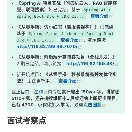
二、路由器的工作原理
《Spring AI 项目实战（问答机器人、RAG 智能客
服、联网搜索）》
已完结，基于
Spring AI +
三、为什么不能只用交换机或只用路由器？
，
查看介绍
Spring Boot 3.x + JDK 21...
四、三层交换机是什么？
《从零手撸：仿小红书（微服务架构）》
已完结，
面试高频追问
基于
Spring Cloud Alibaba + Spring Boot
，
查看介绍
；演示链接：
3.x + JDK 17...
常见面试变体
http://116.62.199.48:7070/
记忆口诀
《从零手撸：前后端分离博客项目（全栈开发）》
总结
2 期已完结，演示链接：
http://116.62.199.48/
新开坑项目：
《从零手撸：秒杀系统高并发优化实
战》
正在更新中...，
查看介绍
截止目前，
星球
内专栏
累计输出 150w+ 字，讲解图
5110+ 张，还在持续爆肝中.. 后续还会上新更多项目，
已有 4700+ 小伙伴加入学习
，欢迎
点击围观
面试考察点