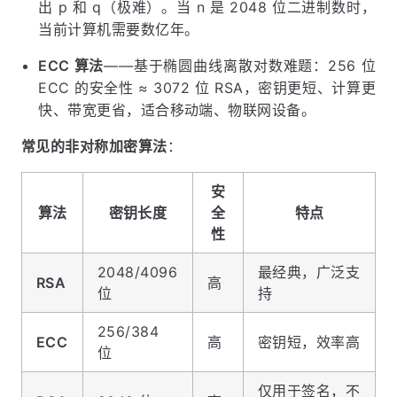
出 p 和 q（极难）。当 n 是 2048 位二进制数时，
当前计算机需要数亿年。
ECC 算法
——基于椭圆曲线离散对数难题：256 位
ECC 的安全性 ≈ 3072 位 RSA，密钥更短、计算更
快、带宽更省，适合移动端、物联网设备。
常见的非对称加密算法
：
安
算法
密钥长度
全
特点
性
2048/4096
最经典，广泛支
RSA
高
位
持
256/384
ECC
高
密钥短，效率高
位
仅用于签名，不