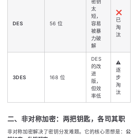
密钥
太
❌
短，
已
DES
56 位
容易
淘
被暴
汰
力破
解
DES
⚠️
的改
逐
进
3DES
168 位
步
版，
淘
但效
汰
率低
二、非对称加密：两把钥匙，各司其职
非对称加密解决了密钥分发难题。它的核心思想是：
公