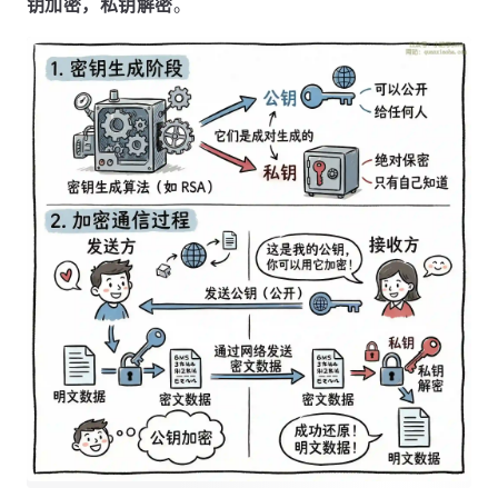
钥加密，私钥解密
。