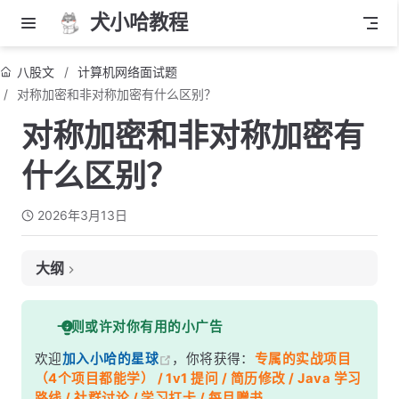
犬小哈教程
八股文
计算机网络面试题
对称加密和非对称加密有什么区别？
对称加密和非对称加密有
什么区别？
2026年3月13日
大纲
面试考察点
一则或许对你有用的小广告
核心答案
欢迎
加入小哈的星球
，你将获得：
专属的实战项目
深度解析
（4个项目都能学） / 1v1 提问 / 简历修改 / Java 学习
一、对称加密：一把钥匙开一把锁
路线 / 社群讨论 / 学习打卡 / 每月赠书