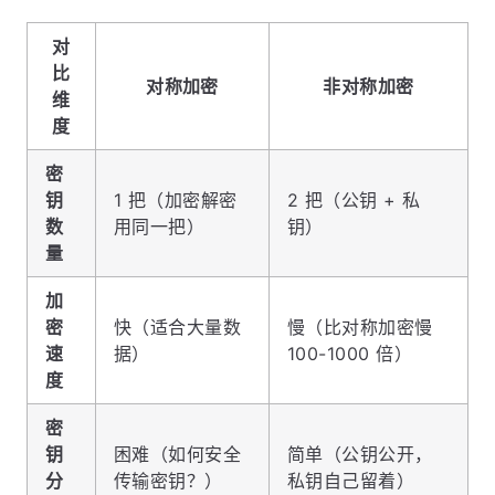
对
比
对称加密
非对称加密
维
度
密
钥
1 把（加密解密
2 把（公钥 + 私
数
用同一把）
钥）
量
加
密
快（适合大量数
慢（比对称加密慢
速
据）
100-1000 倍）
度
密
钥
困难（如何安全
简单（公钥公开，
分
传输密钥？）
私钥自己留着）