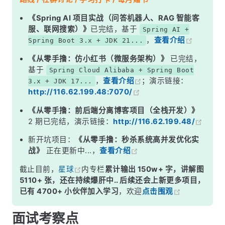
二、非对称加密：两把钥匙，各司其职
《Spring AI 项目实战（问答机器人、RAG 智能客
服、联网搜索）》
已完结，基于
Spring AI +
三、两种加密方式的对比
，
查看介绍
Spring Boot 3.x + JDK 21...
四、混合加密：取长补短的最佳实践
《从零手撸：仿小红书（微服务架构）》
已完结，
五、非对称加密的另一个重要用途：数字签名
基于
Spring Cloud Alibaba + Spring Boot
，
查看介绍
；演示链接：
3.x + JDK 17...
面试高频追问
http://116.62.199.48:7070/
常见面试变体
《从零手撸：前后端分离博客项目（全栈开发）》
记忆口诀
2 期已完结，演示链接：
http://116.62.199.48/
总结
新开坑项目：
《从零手撸：秒杀系统高并发优化实
战》
正在更新中...，
查看介绍
截止目前，
星球
内专栏
累计输出 150w+ 字，讲解图
5110+ 张，还在持续爆肝中.. 后续还会上新更多项目，
已有 4700+ 小伙伴加入学习
，欢迎
点击围观
面试考察点