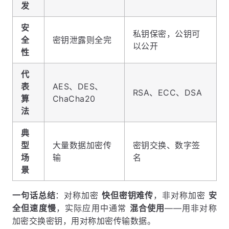
发
安
私钥保密，公钥可
全
密钥泄露则全完
以公开
性
代
表
AES、DES、
RSA、ECC、DSA
算
ChaCha20
法
典
型
大量数据加密传
密钥交换、数字签
场
输
名
景
一句话总结
：对称加密
快但密钥难传
，非对称加密
安
全但速度慢
，实际应用中通常
混合使用
——用非对称
加密交换密钥，用对称加密传输数据。