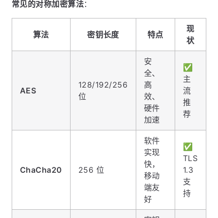
常见的对称加密算法
：
现
算法
密钥长度
特点
状
安
✅
全、
主
128/192/256
高
AES
流
位
效、
推
硬件
荐
加速
软件
✅
实现
TLS
快，
ChaCha20
256 位
1.3
移动
支
端友
持
好