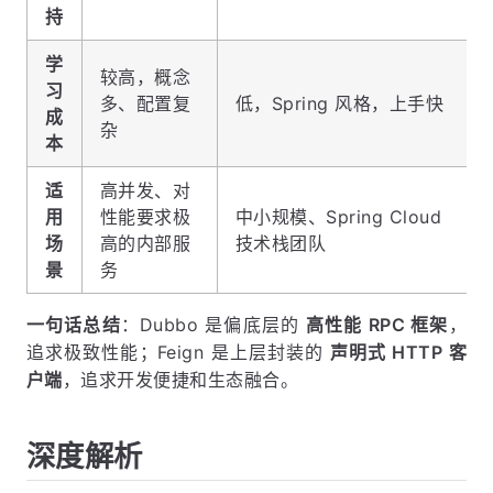
持
学
较高，概念
习
多、配置复
低，Spring 风格，上手快
成
杂
本
适
高并发、对
用
性能要求极
中小规模、Spring Cloud
场
高的内部服
技术栈团队
景
务
一句话总结
：Dubbo 是偏底层的
高性能 RPC 框架
，
追求极致性能；Feign 是上层封装的
声明式 HTTP 客
户端
，追求开发便捷和生态融合。
深度解析