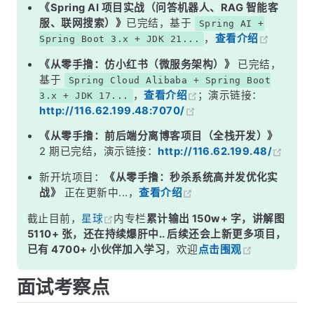
二、调用方式对比
《Spring AI 项目实战（问答机器人、RAG 智能客
服、联网搜索）》
已完结，基于
Spring AI +
三、性能差异分析
，
查看介绍
Spring Boot 3.x + JDK 21...
四、服务治理能力对比
《从零手撸：仿小红书（微服务架构）》
已完结，
五、如何选型？
基于
Spring Cloud Alibaba + Spring Boot
，
查看介绍
；演示链接：
3.x + JDK 17...
面试高频追问
http://116.62.199.48:7070/
常见面试变体
《从零手撸：前后端分离博客项目（全栈开发）》
记忆口诀
2 期已完结，演示链接：
http://116.62.199.48/
总结
新开坑项目：
《从零手撸：秒杀系统高并发优化实
战》
正在更新中...，
查看介绍
截止目前，
星球
内专栏
累计输出 150w+ 字，讲解图
5110+ 张，还在持续爆肝中.. 后续还会上新更多项目，
已有 4700+ 小伙伴加入学习
，欢迎
点击围观
面试考察点