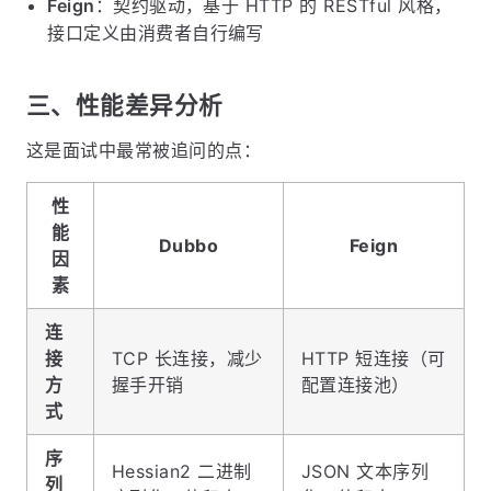
Feign
：契约驱动，基于 HTTP 的 RESTful 风格，
接口定义由消费者自行编写
三、性能差异分析
这是面试中最常被追问的点：
性
能
Dubbo
Feign
因
素
连
接
TCP 长连接，减少
HTTP 短连接（可
方
握手开销
配置连接池）
式
序
Hessian2 二进制
JSON 文本序列
列