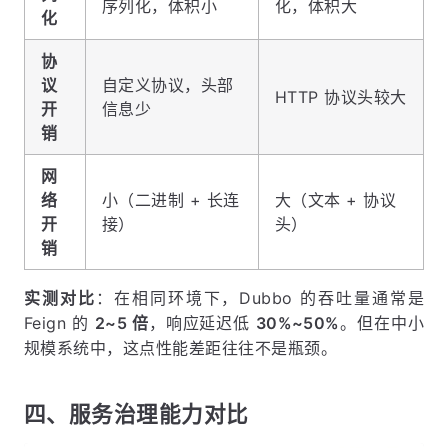
序列化，体积小
化，体积大
化
协
议
自定义协议，头部
HTTP 协议头较大
开
信息少
销
网
络
小（二进制 + 长连
大（文本 + 协议
开
接）
头）
销
实测对比
：在相同环境下，Dubbo 的吞吐量通常是
Feign 的
2~5 倍
，响应延迟低
30%~50%
。但在中小
规模系统中，这点性能差距往往不是瓶颈。
四、服务治理能力对比