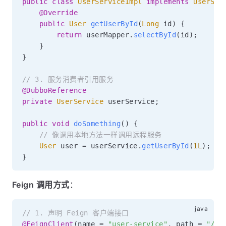
public
class
UserServiceImpl
implements
UserSer
@Override
public
User
getUserById
(
Long
 id
)
{
return
 userMapper
.
selectById
(
id
)
;
}
}
// 3. 服务消费者引用服务
@DubboReference
private
UserService
 userService
;
public
void
doSomething
(
)
{
// 像调用本地方法一样调用远程服务
User
 user 
=
 userService
.
getUserById
(
1L
)
;
}
Feign 调用方式
：
// 1. 声明 Feign 客户端接口
@FeignClient
(
name 
=
"user-service"
,
 path 
=
"/ap