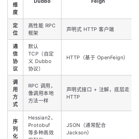
Dubbo
Feign
维
度
定
高性能 RPC
声明式 HTTP 客户端
位
框架
通
默认
信
TCP（自定
HTTP（基于 OpenFeign）
协
义 Dubbo
议
协议）
调
RPC 调用，
用
声明式接口 + 注解，底层走
像调用本地
方
HTTP
方法一样
式
Hessian2、
序
Protobuf
JSON（通常配合
列
等多种高效
Jackson）
化