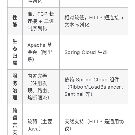
序列化
高
，TCP 长
性
相对较低，HTTP 短连接 +
连接 + 二进
能
文本序列化
制序列化
生
Apache 基
态
金会（阿里
Spring Cloud 生态
归
系）
属
服
内置完善
依赖 Spring Cloud 组件
务
（注册发
（Ribbon/LoadBalancer、
治
现、路由、
Sentinel 等）
理
熔断限流）
跨
语
较弱（主要
天然支持（HTTP 是通用协
言
Java）
议）
支