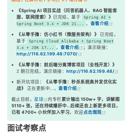
二、调用体验对比
《Spring AI 项目实战（问答机器人、RAG 智能客
服、联网搜索）》
已完结，基于
Spring AI +
三、性能差异分析
，
查看介绍
Spring Boot 3.x + JDK 21...
四、服务治理能力对比
《从零手撸：仿小红书（微服务架构）》
已完结，
五、最佳实践：如何选择？
基于
Spring Cloud Alibaba + Spring Boot
，
查看介绍
；演示链接：
3.x + JDK 17...
面试高频追问
http://116.62.199.48:7070/
常见面试变体
《从零手撸：前后端分离博客项目（全栈开发）》
记忆口诀
2 期已完结，演示链接：
http://116.62.199.48/
总结
新开坑项目：
《从零手撸：秒杀系统高并发优化实
战》
正在更新中...，
查看介绍
截止目前，
星球
内专栏
累计输出 150w+ 字，讲解图
5110+ 张，还在持续爆肝中.. 后续还会上新更多项目，
已有 4700+ 小伙伴加入学习
，欢迎
点击围观
面试考察点