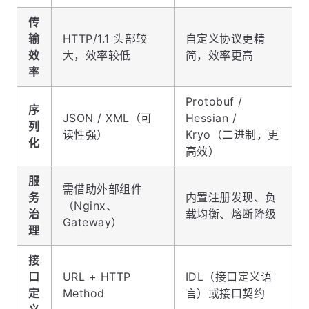
传
输
HTTP/1.1 头部较
自定义协议更精
效
大，效率较低
简，效率更高
率
Protobuf /
序
JSON / XML（可
Hessian /
列
读性强）
Kryo（二进制，更
化
高效）
服
需借助外部组件
务
内置注册发现、负
（Nginx、
治
载均衡、熔断降级
Gateway）
理
接
口
URL + HTTP
IDL（接口定义语
定
Method
言）或接口契约