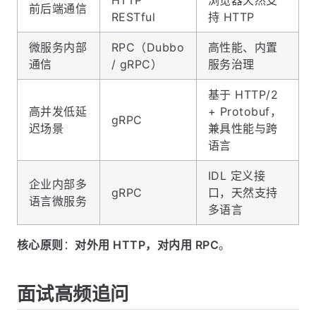
对外开放
HTTP
标准化、跨语
API（第三
RESTful
言、易理解
方接入）
HTTP
浏览器天然支
前后端通信
RESTful
持 HTTP
微服务内部
RPC（Dubbo
高性能、内置
通信
/ gRPC）
服务治理
基于 HTTP/2
高并发低延
+ Protobuf，
gRPC
迟场景
兼具性能与跨
语言
IDL 定义接
企业内部多
gRPC
口，天然支持
语言微服务
多语言