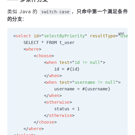
类似 Java 的
，
只命中第一个满足条件
switch-case
的分支
：
<
select
id
=
"
selectByPriority
"
resultType
=
"
User
"
    SELECT * FROM t_user

<
where
>
<
choose
>
<
when
test
=
"
id != null
"
>
                id = #{id}

</
when
>
<
when
test
=
"
username != null
"
>
                username = #{username}

</
when
>
<
otherwise
>
                status = 1

</
otherwise
>
</
choose
>
</
where
>