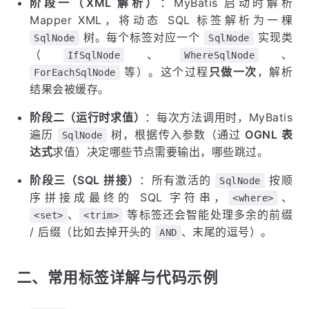
阶段一（XML 解析）
：MyBatis 启动时解析
Mapper XML，将动态 SQL 标签解析为一棵
树。每个标签对应一个
实现类
SqlNode
SqlNode
（
、
、
IfSqlNode
WhereSqlNode
等）。这个过程
只做一次
，解析
ForEachSqlNode
结果会被缓存。
阶段二（运行时求值）
：每次方法调用时，MyBatis
遍历
树，根据传入参数（通过
OGNL 表
SqlNode
达式
求值）决定哪些节点需要输出，哪些跳过。
阶段三（SQL 拼接）
：所有激活的
按顺
SqlNode
序拼接成最终的 SQL 字符串，
、
<where>
、
等标签还会智能处理多余的前缀
<set>
<trim>
/ 后缀（比如去掉开头的
、末尾的逗号）。
AND
二、常用标签详解与代码示例