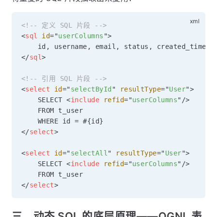
<!-- 定义 SQL 片段 -->
<
sql
id
=
"
userColumns
"
>
</
sql
>
<!-- 引用 SQL 片段 -->
<
select
id
=
"
selectById
"
resultType
=
"
User
"
>
    SELECT 
<
include
refid
=
"
userColumns
"
/>
    FROM t_user

</
select
>
<
select
id
=
"
selectAll
"
resultType
=
"
User
"
>
    SELECT 
<
include
refid
=
"
userColumns
"
/>
</
select
>
三、动态 SQL 的底层原理——OGNL 表