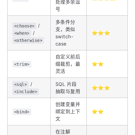
处理多余逗
号
多条件分
/
<choose>
支，类似
/
⭐⭐⭐
<when>
switch-
<otherwise>
case
自定义前后
缀裁剪，最
⭐⭐
<trim>
灵活
/
SQL 片段
<sql>
⭐⭐⭐
抽取与复用
<include>
创建变量并
绑定到上下
⭐⭐
<bind>
文
在注解