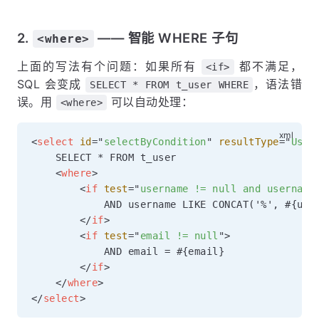
2.
—— 智能 WHERE 子句
<where>
上面的写法有个问题：如果所有
都不满足，
<if>
SQL 会变成
，语法错
SELECT * FROM t_user WHERE
误。用
可以自动处理：
<where>
<
select
id
=
"
selectByCondition
"
resultType
=
"
User
    SELECT * FROM t_user

<
where
>
<
if
test
=
"
username != null and username
            AND username LIKE CONCAT('%', #{user
</
if
>
<
if
test
=
"
email != null
"
>
            AND email = #{email}

</
if
>
</
where
>
</
select
>