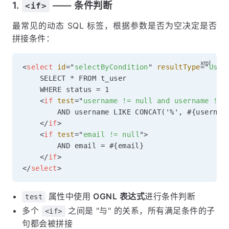
1.
—— 条件判断
<if>
最常见的动态 SQL 标签，根据参数是否为空决定是否
拼接条件：
<
select
id
=
"
selectByCondition
"
resultType
=
"
User
    SELECT * FROM t_user

    WHERE status = 1

<
if
test
=
"
username != null and username != 
        AND username LIKE CONCAT('%', #{username
</
if
>
<
if
test
=
"
email != null
"
>
        AND email = #{email}

</
if
>
</
select
>
属性中使用
OGNL 表达式
进行条件判断
test
多个
之间是 "与" 的关系，所有满足条件的子
<if>
句都会被拼接