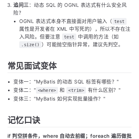
追问三
：动态 SQL 的 OGNL 表达式有什么安全风
险？
OGNL 表达式本身不直接面对用户输入（
test
属性是开发者在 XML 中写死的），所以不存在注
入风险。但要注意
中调用的方法（如
test
）可能抛空指针异常，建议先判空。
.size()
常见面试变体
变体一："MyBatis 的动态 SQL 标签有哪些？"
变体二："
和
有什么区别？"
<where>
<trim>
变体三："MyBatis 如何实现批量操作？"
记忆口诀
if 判空拼条件，where 自动去前缀；foreach 遍历做批