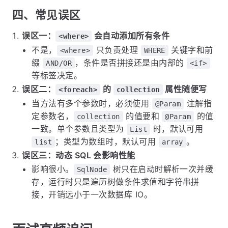
四、常见误区
误区一：
会自动添加所有条件
<where>
不是，
只负责处理
关键字和前
<where>
WHERE
缀
，条件是否拼接还是由内部的
AND/OR
<if>
等标签决定。
误区二：
的
属性随便写
<foreach>
collection
当方法有多个参数时，必须使用
注解指
@Param
定参数名，
的值要和
的值
collection
@Param
一致。单个参数且类型为
时，默认可用
List
；类型为数组时，默认可用
。
list
array
误区三：动态 SQL 会影响性能
影响很小。
树只在启动时解析一次并缓
SqlNode
存，运行时只是遍历树做条件求值和字符串拼
接，开销远小于一次数据库 IO。