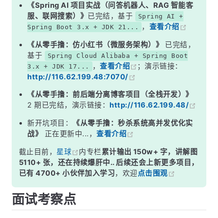
二、常用标签详解与代码示例
《Spring AI 项目实战（问答机器人、RAG 智能客
服、联网搜索）》
已完结，基于
Spring AI +
三、动态 SQL 的底层原理——OGNL 表达式
，
查看介绍
Spring Boot 3.x + JDK 21...
四、常见误区
《从零手撸：仿小红书（微服务架构）》
已完结，
面试高频追问
基于
Spring Cloud Alibaba + Spring Boot
，
查看介绍
；演示链接：
3.x + JDK 17...
常见面试变体
http://116.62.199.48:7070/
记忆口诀
《从零手撸：前后端分离博客项目（全栈开发）》
总结
2 期已完结，演示链接：
http://116.62.199.48/
新开坑项目：
《从零手撸：秒杀系统高并发优化实
战》
正在更新中...，
查看介绍
截止目前，
星球
内专栏
累计输出 150w+ 字，讲解图
5110+ 张，还在持续爆肝中.. 后续还会上新更多项目，
已有 4700+ 小伙伴加入学习
，欢迎
点击围观
面试考察点