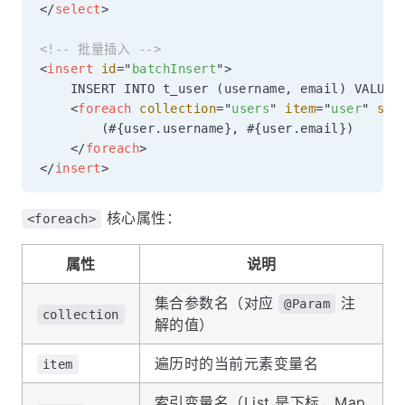
</
select
>
<!-- 批量插入 -->
<
insert
id
=
"
batchInsert
"
>
    INSERT INTO t_user (username, email) VALUES

<
foreach
collection
=
"
users
"
item
=
"
user
"
sep
        (#{user.username}, #{user.email})

</
foreach
>
</
insert
>
核心属性：
<foreach>
属性
说明
集合参数名（对应
注
@Param
collection
解的值）
遍历时的当前元素变量名
item
索引变量名（List 是下标，Map