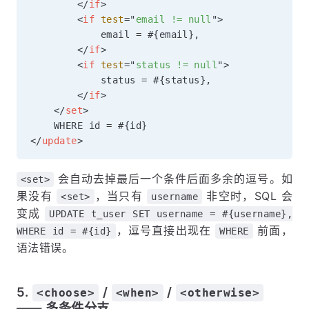
</
if
>
<
if
test
=
"
email != null
"
>
            email = #{email},

</
if
>
<
if
test
=
"
status != null
"
>
            status = #{status},

</
if
>
</
set
>
</
update
>
会自动去掉最后一个条件后面多余的逗号。如
<set>
果没有
，当只有
非空时，SQL 会
<set>
username
变成
UPDATE t_user SET username = #{username},
，逗号直接出现在
前面，
WHERE id = #{id}
WHERE
语法错误。
5.
/
/
<choose>
<when>
<otherwise>
—— 多条件分支