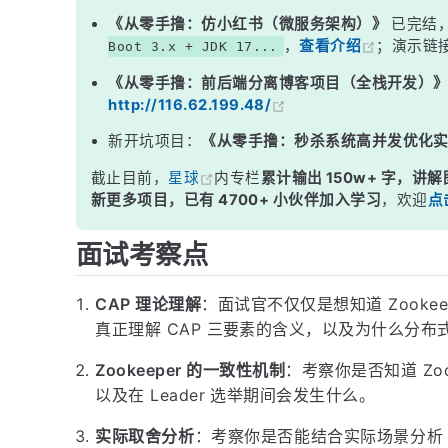
三、一个常见的争议：Zookeeper 的读请求到底算不
《从零手撸：仿小红书（微服务架构）》
已完结
，
查看介绍
；演示链
Boot 3.x + JDK 17...
四、和 Eureka（AP）对比，感受更直观
《从零手撸：前后端分离博客项目（全栈开发）
面试高频追问
http://116.62.199.48/
常见面试变体
新开坑项目：
《从零手撸：秒杀系统高并发优化
记忆口诀
截止目前，
星球
内专栏
累计输出 150w+ 字，讲解
总结
新更多项目，已有 4700+ 小伙伴加入学习
，欢迎
点
面试考察点
CAP 理论理解
：面试官不仅仅是想知道 Zookee
真正理解 CAP 三要素的含义，以及为什么分
Zookeeper 的一致性机制
：考察你是否知道 Zoo
以及在 Leader 选举期间会发生什么。
实际取舍分析
：考察你是否能结合实际场景分析 Z