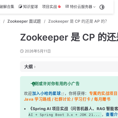
破解合集
知识星球
项目实战
特价云服务器
文
Zookeeper 面试题
Zookeeper 是 CP 的还是 AP 的？
Zookeeper 是 CP 的
2026年5月11日
大纲
面试考察点
一则或许对你有用的小广告
核心答案
欢迎
加入小哈的星球
，你将获得：
专属的实战项目（4
深度解析
Java 学习路线 / 社群讨论 / 学习打卡 / 每月赠书
一、先搞清楚 CAP 到底在说什么
《Spring AI 项目实战（问答机器人、RAG 智
二、Zookeeper 为什么是 CP？具体怎么体现？
，
查看介
AI + Spring Boot 3.x + JDK 21...