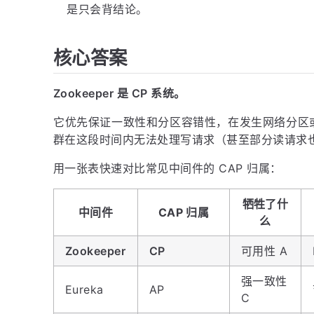
是只会背结论。
核心答案
Zookeeper 是 CP 系统。
它优先保证一致性和分区容错性，在发生网络分区或 
群在这段时间内无法处理写请求（甚至部分读请求
用一张表快速对比常见中间件的 CAP 归属：
牺牲了什
中间件
CAP 归属
么
Zookeeper
CP
可用性 A
强一致性
Eureka
AP
C