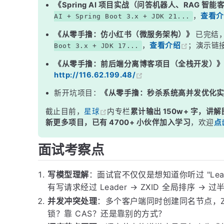
《Spring AI 项目实战（问答机器人、RAG 智
二、第二层防线：ZXID 全局排序
，
查看介
AI + Spring Boot 3.x + JDK 21...
三、第三层防线：过半提交（Quorum）
《从零手撸：仿小红书（微服务架构）》
已完结
，
查看介绍
；演示链
Boot 3.x + JDK 17...
四、同名节点创建失败的处理
《从零手撸：前后端分离博客项目（全栈开发）
五、顺序节点怎么保证唯一？
http://116.62.199.48/
面试高频追问
新开坑项目：
《从零手撸：秒杀系统高并发优化
常见面试变体
截止目前，
星球
内专栏
累计输出 150w+ 字，讲解
记忆口诀
新更多项目，已有 4700+ 小伙伴加入学习
，欢迎
点
总结
面试考察点
写模型理解
：面试官不仅仅是想知道你听过 "Lea
有写请求经过 Leader → ZXID 全局排序 →
并发冲突处理
：多个客户端同时创建同名节点，Zo
锁？靠 CAS？还是靠别的方式？