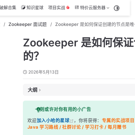
破解合集
知识星球
项目实战
特价云服务器
文
Zookeeper 面试题
Zookeeper 是如何保证创建的节点是
Zookeeper 是如何
的？
2026年5月13日
大纲
面试考察点
一则或许对你有用的小广告
核心答案
欢迎
加入小哈的星球
，你将获得：
专属的实战项目（4
深度解析
Java 学习路线 / 社群讨论 / 学习打卡 / 每月赠书
一、第一层防线：Leader 集中处理写请求