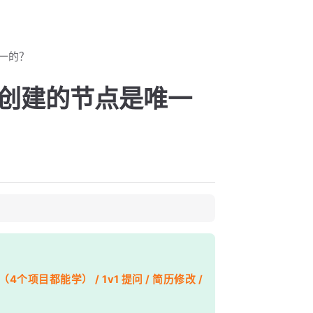
唯一的？
保证创建的节点是唯一
个项目都能学） / 1v1 提问 / 简历修改 /