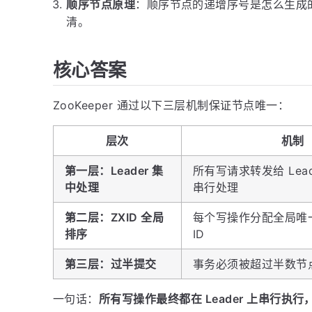
顺序节点原理
：顺序节点的递增序号是怎么生成
清。
核心答案
ZooKeeper 通过以下三层机制保证节点唯一：
层次
机制
第一层：Leader 集
所有写请求转发给 Leade
中处理
串行处理
第二层：ZXID 全局
每个写操作分配全局唯
排序
ID
第三层：过半提交
事务必须被超过半数节
一句话：
所有写操作最终都在 Leader 上串行执