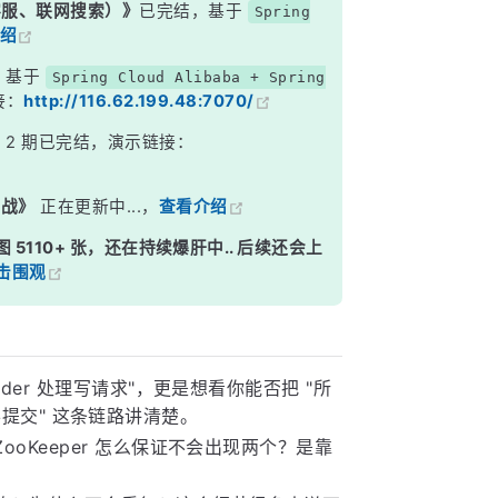
能客服、联网搜索）》
已完结，基于
Spring
绍
，基于
Spring Cloud Alibaba + Spring
接：
http://116.62.199.48:7070/
》
2 期已完结，演示链接：
实战》
正在更新中...，
查看介绍
图 5110+ 张，还在持续爆肝中.. 后续还会上
击围观
der 处理写请求"，更是想看你能否把 "所
 过半提交" 这条链路讲清楚。
oKeeper 怎么保证不会出现两个？是靠