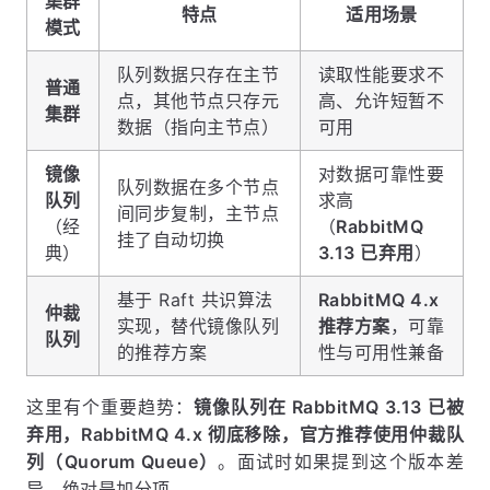
集群
特点
适用场景
模式
队列数据只存在主节
读取性能要求不
普通
点，其他节点只存元
高、允许短暂不
集群
数据（指向主节点）
可用
镜像
对数据可靠性要
队列数据在多个节点
队列
求高
间同步复制，主节点
（经
（
RabbitMQ
挂了自动切换
典）
3.13 已弃用
）
基于 Raft 共识算法
RabbitMQ 4.x
仲裁
实现，替代镜像队列
推荐方案
，可靠
队列
的推荐方案
性与可用性兼备
这里有个重要趋势：
镜像队列在 RabbitMQ 3.13 已被
弃用，RabbitMQ 4.x 彻底移除，官方推荐使用仲裁队
列（Quorum Queue）
。面试时如果提到这个版本差
异，绝对是加分项。