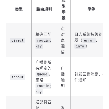
典
型
类型
路由规则
举例
场
景
点
精确匹配
对
日志系统按级别分
点
发（
、
direct
routing
error
通
）
key
info
信
广播到所
有绑定的
广
，
播
群发营销消息、事
Queue
fanout
忽略
通
件通知
知
routing
key
通配符匹
配
发