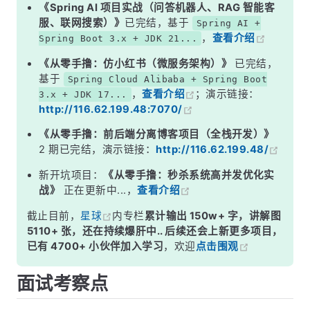
二、Exchange 四种类型对比
《Spring AI 项目实战（问答机器人、RAG 智能客
服、联网搜索）》
已完结，基于
Spring AI +
三、Connection 与 Channel 的关系
，
查看介绍
Spring Boot 3.x + JDK 21...
四、集群架构
《从零手撸：仿小红书（微服务架构）》
已完结，
面试高频追问
基于
Spring Cloud Alibaba + Spring Boot
，
查看介绍
；演示链接：
3.x + JDK 17...
常见面试变体
http://116.62.199.48:7070/
记忆口诀
《从零手撸：前后端分离博客项目（全栈开发）》
总结
2 期已完结，演示链接：
http://116.62.199.48/
新开坑项目：
《从零手撸：秒杀系统高并发优化实
战》
正在更新中...，
查看介绍
截止目前，
星球
内专栏
累计输出 150w+ 字，讲解图
5110+ 张，还在持续爆肝中.. 后续还会上新更多项目，
已有 4700+ 小伙伴加入学习
，欢迎
点击围观
面试考察点