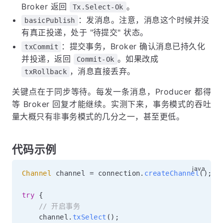
Broker 返回
。
Tx.Select-Ok
：发消息。注意，消息这个时候并没
basicPublish
有真正投递，处于 "待提交" 状态。
：提交事务，Broker 确认消息已持久化
txCommit
并投递，返回
。如果改成
Commit-Ok
，消息直接丢弃。
txRollback
关键点在于同步等待。每发一条消息，Producer 都得
等 Broker 回复才能继续。实测下来，事务模式的吞吐
量大概只有非事务模式的几分之一，甚至更低。
代码示例
Channel
 channel 
=
 connection
.
createChannel
(
)
;
try
{
// 开启事务
    channel
.
txSelect
(
)
;