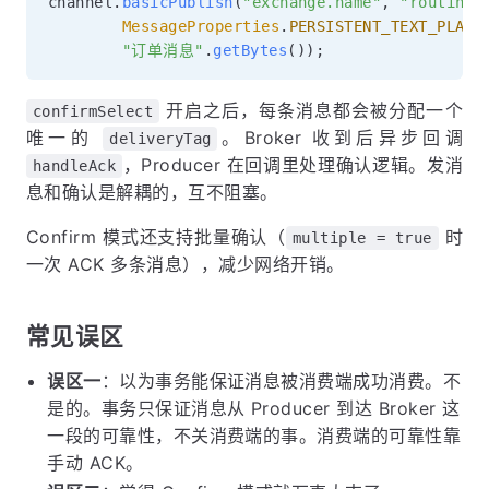
channel
.
basicPublish
(
"exchange.name"
,
"routing.
MessageProperties
.
PERSISTENT_TEXT_PLAIN
"订单消息"
.
getBytes
(
)
)
;
开启之后，每条消息都会被分配一个
confirmSelect
唯一的
。Broker 收到后异步回调
deliveryTag
，Producer 在回调里处理确认逻辑。发消
handleAck
息和确认是解耦的，互不阻塞。
Confirm 模式还支持批量确认（
时
multiple = true
一次 ACK 多条消息），减少网络开销。
常见误区
误区一
：以为事务能保证消息被消费端成功消费。不
是的。事务只保证消息从 Producer 到达 Broker 这
一段的可靠性，不关消费端的事。消费端的可靠性靠
手动 ACK。