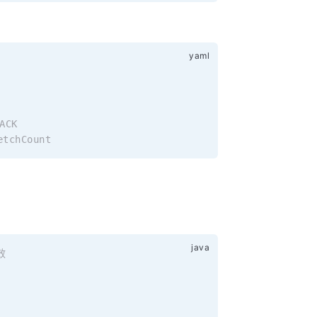
：
ACK
etchCount
效