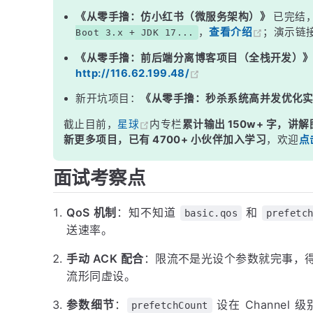
global 参数的坑
《从零手撸：仿小红书（微服务架构）》
已完结
，
查看介绍
；演示链
Boot 3.x + JDK 17...
常见误区
《从零手撸：前后端分离博客项目（全栈开发）
面试高频追问
http://116.62.199.48/
常见面试变体
新开坑项目：
《从零手撸：秒杀系统高并发优化
记忆口诀
截止目前，
星球
内专栏
累计输出 150w+ 字，讲解
总结
新更多项目，已有 4700+ 小伙伴加入学习
，欢迎
点
面试考察点
QoS 机制
：知不知道
和
basic.qos
prefetc
送速率。
手动 ACK 配合
：限流不是光设个参数就完事，得配
流形同虚设。
参数细节
：
设在 Channel 级
prefetchCount