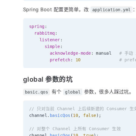
Spring Boot 配置更简单，改
application.yml
spring
:
rabbitmq
:
listener
:
simple
:
acknowledge-mode
:
 manual   
# 手动 
prefetch
:
10
# pref
global 参数的坑
有个
参数，很多人踩过坑。
basic.qos
global
// 只对当前 Channel 上后续新建的 Consumer 生
channel
.
basicQos
(
10
,
false
)
;
// 对整个 Channel 上所有 Consumer 生效
channel
.
basicQos
(
10
,
true
)
;