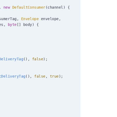
,
new
DefaultConsumer
(
channel
)
{
sumerTag
,
Envelope
 envelope
,
es
,
byte
[
]
 body
)
{
DeliveryTag
(
)
,
false
)
;
tDeliveryTag
(
)
,
false
,
true
)
;