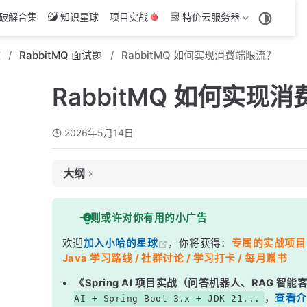
破解合集
知识星球
项目实战
特价云服务器
文
RabbitMQ 面试题
RabbitMQ 如何实现消费端限流？
RabbitMQ 如何实现
2026年5月14日
大纲
面试考察点
一则或许对你有用的小广告
核心答案
欢迎
加入小哈的星球
，你将获得：
专属的实战项目（4
深度解析
Java 学习路线 / 社群讨论 / 学习打卡 / 每月赠书
限流的工作机制
《Spring AI 项目实战（问答机器人、RAG 智
代码示例
，
查看介
AI + Spring Boot 3.x + JDK 21...