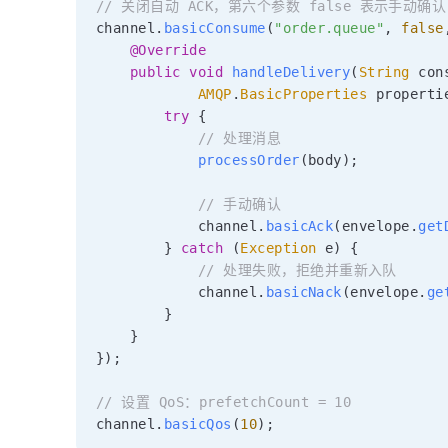
// 关闭自动 ACK，第六个参数 false 表示手动确认
channel
.
basicConsume
(
"order.queue"
,
false
@Override
public
void
handleDelivery
(
String
 con
AMQP
.
BasicProperties
 properti
try
{
// 处理消息
processOrder
(
body
)
;
// 手动确认
            channel
.
basicAck
(
envelope
.
get
}
catch
(
Exception
 e
)
{
// 处理失败，拒绝并重新入队
            channel
.
basicNack
(
envelope
.
ge
}
}
}
)
;
// 设置 QoS：prefetchCount = 10
channel
.
basicQos
(
10
)
;