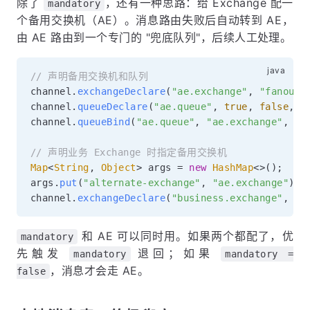
除了
，还有一种思路：给 Exchange 配一
mandatory
个备用交换机（AE）。消息路由失败后自动转到 AE，
由 AE 路由到一个专门的 "兜底队列"，后续人工处理。
// 声明备用交换机和队列
channel
.
exchangeDeclare
(
"ae.exchange"
,
"fanout"
channel
.
queueDeclare
(
"ae.queue"
,
true
,
false
,
f
channel
.
queueBind
(
"ae.queue"
,
"ae.exchange"
,
""
// 声明业务 Exchange 时指定备用交换机
Map
<
String
,
Object
>
 args 
=
new
HashMap
<
>
(
)
;
args
.
put
(
"alternate-exchange"
,
"ae.exchange"
)
;
channel
.
exchangeDeclare
(
"business.exchange"
,
"d
和 AE 可以同时用。如果两个都配了，优
mandatory
先触发
退回；如果
mandatory
mandatory =
，消息才会走 AE。
false