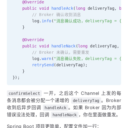
@Override
public
void
handleAck
(
long
 deliveryTag
,
boo
// Broker 确认收到消息
        log
.
info
(
"消息确认成功，deliveryTag = {}"
}
@Override
public
void
handleNack
(
long
 deliveryTag
,
bo
// Broker 未确认，需要重发
        log
.
warn
(
"消息确认失败，deliveryTag = {}"
retrySend
(
deliveryTag
)
;
}
}
)
;
一开，之后这个 Channel 上发的每
confirmSelect
条消息都会被分配一个递增的
。Broker
deliveryTag
收到后异步回调
。如果 Broker 因为内部
handleAck
错误没法处理，回调
，你在里面做重发。
handleNack
Spring Boot 项目更简单，配置文件加一行：