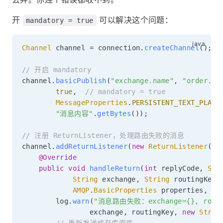
开
可以解决这个问题：
mandatory = true
Channel
 channel 
=
 connection
.
createChannel
(
)
;
// 开启 mandatory
channel
.
basicPublish
(
"exchange.name"
,
"order.ca
true
,
// mandatory = true
MessageProperties
.
PERSISTENT_TEXT_PLAIN
"消息内容"
.
getBytes
(
)
)
;
// 注册 ReturnListener，处理路由失败的消息
channel
.
addReturnListener
(
new
ReturnListener
(
)
@Override
public
void
handleReturn
(
int
 replyCode
,
Str
String
 exchange
,
String
 routingKey
,
AMQP
.
BasicProperties
 properties
,
by
        log
.
warn
(
"消息路由失败：exchange={}, routin
                exchange
,
 routingKey
,
new
Strin
// 重新发送或存库兜底