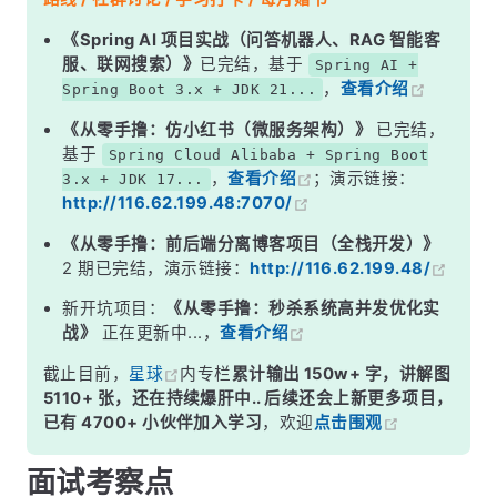
Confirm 模式怎么配
《Spring AI 项目实战（问答机器人、RAG 智能客
服、联网搜索）》
已完结，基于
Spring AI +
mandatory 处理路由失败
，
查看介绍
Spring Boot 3.x + JDK 21...
备用交换机（Alternate Exchange）
《从零手撸：仿小红书（微服务架构）》
已完结，
本地消息表：终极兜底
基于
Spring Cloud Alibaba + Spring Boot
，
查看介绍
；演示链接：
3.x + JDK 17...
常见误区
http://116.62.199.48:7070/
面试高频追问
《从零手撸：前后端分离博客项目（全栈开发）》
常见面试变体
2 期已完结，演示链接：
http://116.62.199.48/
记忆口诀
新开坑项目：
《从零手撸：秒杀系统高并发优化实
战》
正在更新中...，
查看介绍
总结
截止目前，
星球
内专栏
累计输出 150w+ 字，讲解图
5110+ 张，还在持续爆肝中.. 后续还会上新更多项目，
已有 4700+ 小伙伴加入学习
，欢迎
点击围观
面试考察点