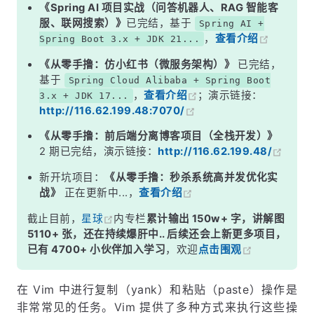
1. 使用 p 命令进行粘贴：
《Spring AI 项目实战（问答机器人、RAG 智能客
服、联网搜索）》
已完结，基于
Spring AI +
2. 使用 P 命令进行粘贴：
，
查看介绍
Spring Boot 3.x + JDK 21...
3. 使用 &quot;a 寄存器进行复制和粘贴：
《从零手撸：仿小红书（微服务架构）》
已完结，
基于
Spring Cloud Alibaba + Spring Boot
，
查看介绍
；演示链接：
3.x + JDK 17...
http://116.62.199.48:7070/
《从零手撸：前后端分离博客项目（全栈开发）》
2 期已完结，演示链接：
http://116.62.199.48/
新开坑项目：
《从零手撸：秒杀系统高并发优化实
战》
正在更新中...，
查看介绍
截止目前，
星球
内专栏
累计输出 150w+ 字，讲解图
5110+ 张，还在持续爆肝中.. 后续还会上新更多项目，
已有 4700+ 小伙伴加入学习
，欢迎
点击围观
在 Vim 中进行复制（yank）和粘贴（paste）操作是
非常常见的任务。Vim 提供了多种方式来执行这些操