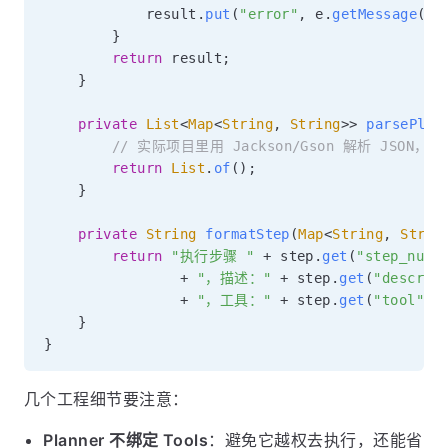
            result
.
put
(
"error"
,
 e
.
getMessage
(
)
)
}
return
 result
;
}
private
List
<
Map
<
String
,
String
>
>
parsePlan
// 实际项目里用 Jackson/Gson 解析 JSON，
return
List
.
of
(
)
;
}
private
String
formatStep
(
Map
<
String
,
Strin
return
"执行步骤 "
+
 step
.
get
(
"step_numb
+
"，描述："
+
 step
.
get
(
"descrip
+
"，工具："
+
 step
.
get
(
"tool"
)
;
}
}
几个工程细节要注意：
Planner 不绑定 Tools
：避免它越权去执行，还能省