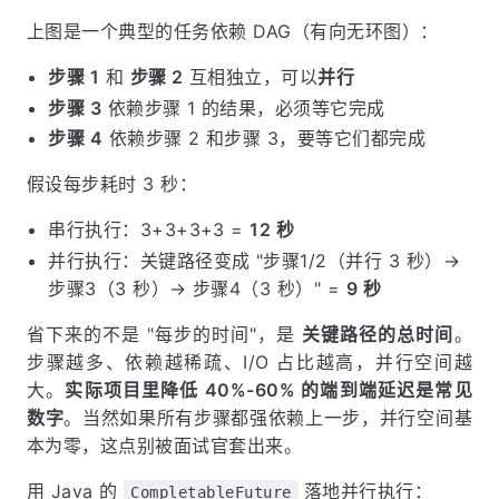
上图是一个典型的任务依赖 DAG（有向无环图）：
步骤 1
和
步骤 2
互相独立，可以
并行
步骤 3
依赖步骤 1 的结果，必须等它完成
步骤 4
依赖步骤 2 和步骤 3，要等它们都完成
假设每步耗时 3 秒：
串行执行：3+3+3+3 =
12 秒
并行执行：关键路径变成 "步骤1/2（并行 3 秒）→
步骤3（3 秒）→ 步骤4（3 秒）" =
9 秒
省下来的不是 "每步的时间"，是
关键路径的总时间
。
步骤越多、依赖越稀疏、I/O 占比越高，并行空间越
大。
实际项目里降低 40%-60% 的端到端延迟是常见
数字
。当然如果所有步骤都强依赖上一步，并行空间基
本为零，这点别被面试官套出来。
用 Java 的
落地并行执行：
CompletableFuture