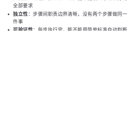
全部要求
独立性
：步骤间职责边界清晰，没有两个步骤做同一
件事
可验证性
：每步执行完，能不能用简单标准自动判断
对错（建议拆分时就写好 "验收标准"，像写单元测
试的断言一样）
面试高频追问
追问一：Plan-and-Execute 和 ReWOO 有什么区
别？
ReWOO（Reasoning Without Observation）走得
更极端：它在规划阶段就用占位符（如
、
#E1
）把所有证据引用写好，执行阶段把工具结果
#E2
填回占位符。
全程只在规划、汇总时调 LLM，中间
执行步骤不需要 LLM 介入
。Token 消耗比 Plan-