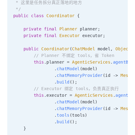
 * 这里是任务拆分真正落地的地方

 */
public
class
Coordinator
{
private
final
Planner
 planner
;
private
final
Executor
 executor
;
public
Coordinator
(
ChatModel
 model
,
Object
 
// Planner 不绑定 tools，省 Token
this
.
planner 
=
AgenticServices
.
agentBui
.
chatModel
(
model
)
.
chatMemoryProvider
(
id 
->
Messa
.
build
(
)
;
// Executor 绑定 tools，负责真正执行
this
.
executor 
=
AgenticServices
.
agentBu
.
chatModel
(
model
)
.
chatMemoryProvider
(
id 
->
Messa
.
tools
(
tools
)
.
build
(
)
;
}