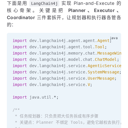
下面是用
实现 Plan-and-Execute 的
LangChain4j
核心骨架。关键是把
Planner、Executor、
Coordinator
三件套拆开，让规划器和执行器各管各
的：
import
dev
.
langchain4j
.
agent
.
agent
.
Agent
;
import
dev
.
langchain4j
.
agent
.
tool
.
Tool
;
import
dev
.
langchain4j
.
memory
.
chat
.
MessageWindo
import
dev
.
langchain4j
.
model
.
chat
.
ChatModel
;
import
dev
.
langchain4j
.
service
.
AgenticServices
;
import
dev
.
langchain4j
.
service
.
SystemMessage
;
import
dev
.
langchain4j
.
service
.
UserMessage
;
import
dev
.
langchain4j
.
service
.
V
;
import
java
.
util
.
*
;
/**

 * 任务规划器：只负责把大任务拆成有序步骤

 * 关键点：Planner 不绑定 Tools，避免它越权去执行，只输