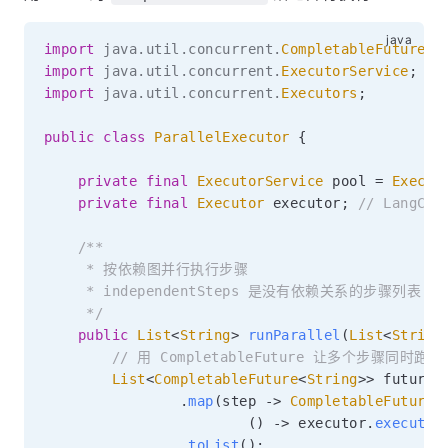
import
java
.
util
.
concurrent
.
CompletableFuture
;
import
java
.
util
.
concurrent
.
ExecutorService
;
import
java
.
util
.
concurrent
.
Executors
;
public
class
ParallelExecutor
{
private
final
ExecutorService
 pool 
=
Execut
private
final
Executor
 executor
;
// LangCha
/**

     * 按依赖图并行执行步骤

     * independentSteps 是没有依赖关系的步骤列表

     */
public
List
<
String
>
runParallel
(
List
<
String
// 用 CompletableFuture 让多个步骤同时
List
<
CompletableFuture
<
String
>
>
 futures
.
map
(
step 
->
CompletableFuture
.
(
)
->
 executor
.
executeS
.
toList
(
)
;