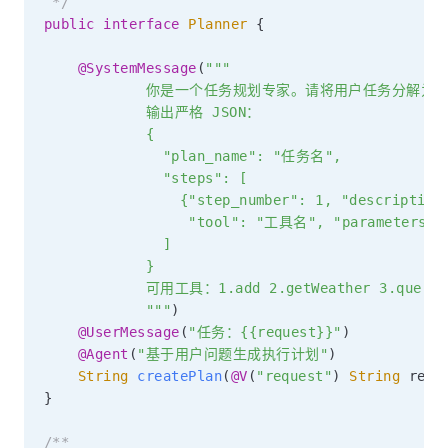
 */
public
interface
Planner
{
@SystemMessage
(
"""

            你是一个任务规划专家。请将用户任务分解为
            输出严格 JSON：

            {

              "plan_name": "任务名",

              "steps": [

                {"step_number": 1, "descriptio
                 "tool": "工具名", "parameters": 
              ]

            }

            可用工具：1.add 2.getWeather 3.queryExp
            """
)
@UserMessage
(
"任务：{{request}}"
)
@Agent
(
"基于用户问题生成执行计划"
)
String
createPlan
(
@V
(
"request"
)
String
 requ
}
/**
