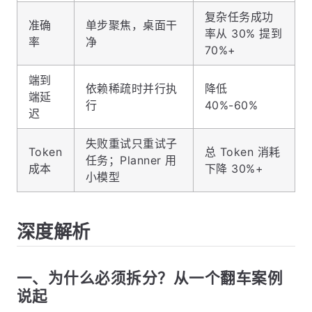
复杂任务成功
准确
单步聚焦，桌面干
率从 30% 提到
率
净
70%+
端到
依赖稀疏时并行执
降低
端延
行
40%-60%
迟
失败重试只重试子
Token
总 Token 消耗
任务；Planner 用
成本
下降 30%+
小模型
深度解析
一、为什么必须拆分？从一个翻车案例
说起