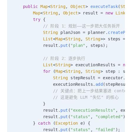
public
Map
<
String
,
Object
>
executeTask
(
Stri
Map
<
String
,
Object
>
 result 
=
new
Linked
try
{
// 阶段 1：规划——这一步把大任务拆开
String
 planJson 
=
 planner
.
createPla
List
<
Map
<
String
,
String
>
>
 steps 
=
p
            result
.
put
(
"plan"
,
 steps
)
;
// 阶段 2：逐步执行
List
<
String
>
 executionResults 
=
new
for
(
Map
<
String
,
String
>
 step 
:
 ste
String
 stepResult 
=
 executor
.
ex
                executionResults
.
add
(
stepResult
// 关键点：把上一步结果塞进 conte
// 这是避免 LLM "失忆" 的核心
}
            result
.
put
(
"executionResults"
,
 exec
            result
.
put
(
"status"
,
"completed"
)
;
}
catch
(
Exception
 e
)
{
            result
.
put
(
"status"
,
"failed"
)
;