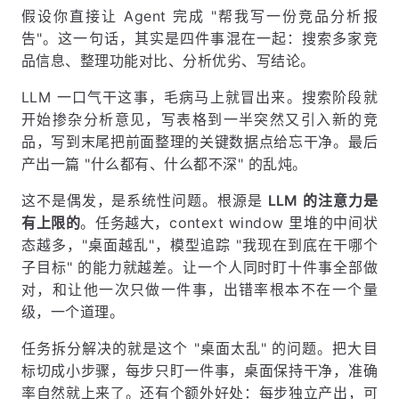
假设你直接让 Agent 完成 "帮我写一份竞品分析报
告"。这一句话，其实是四件事混在一起：搜索多家竞
品信息、整理功能对比、分析优劣、写结论。
LLM 一口气干这事，毛病马上就冒出来。搜索阶段就
开始掺杂分析意见，写表格到一半突然又引入新的竞
品，写到末尾把前面整理的关键数据点给忘干净。最后
产出一篇 "什么都有、什么都不深" 的乱炖。
这不是偶发，是系统性问题。根源是
LLM 的注意力是
有上限的
。任务越大，context window 里堆的中间状
态越多，"桌面越乱"，模型追踪 "我现在到底在干哪个
子目标" 的能力就越差。让一个人同时盯十件事全部做
对，和让他一次只做一件事，出错率根本不在一个量
级，一个道理。
任务拆分解决的就是这个 "桌面太乱" 的问题。把大目
标切成小步骤，每步只盯一件事，桌面保持干净，准确
率自然就上来了。还有个额外好处：每步独立产出，可