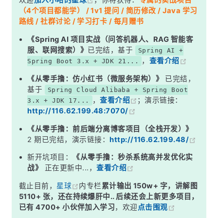
欢迎
加入小哈的星球
，你将获得：
专属的实战项目
深度解析
（4个项目都能学） / 1v1 提问 / 简历修改 / Java 学习
一、为什么必须拆分？从一个翻车案例说起
路线 / 社群讨论 / 学习打卡 / 每月赠书
二、两种拆分思路：静态 vs 动态
《Spring AI 项目实战（问答机器人、RAG 智能客
服、联网搜索）》
已完结，基于
Spring AI +
三、Plan-and-Execute 的 Java 实现（LangChain4j）
，
查看介绍
Spring Boot 3.x + JDK 21...
四、并行优化：拆完之后的隐藏加速器
《从零手撸：仿小红书（微服务架构）》
已完结，
五、自适应拆分（ADaPT）：做不好就继续拆
基于
Spring Cloud Alibaba + Spring Boot
，
查看介绍
；演示链接：
3.x + JDK 17...
六、Replan 机制：计划得跟着现实走
http://116.62.199.48:7070/
七、拆分粒度：以 &quot;原子操作&quot; 为标准
《从零手撸：前后端分离博客项目（全栈开发）》
效果如何提升？量化指标
2 期已完结，演示链接：
http://116.62.199.48/
面试高频追问
新开坑项目：
《从零手撸：秒杀系统高并发优化实
战》
正在更新中...，
查看介绍
常见面试变体
截止目前，
星球
内专栏
累计输出 150w+ 字，讲解图
记忆口诀
5110+ 张，还在持续爆肝中.. 后续还会上新更多项目，
总结
已有 4700+ 小伙伴加入学习
，欢迎
点击围观