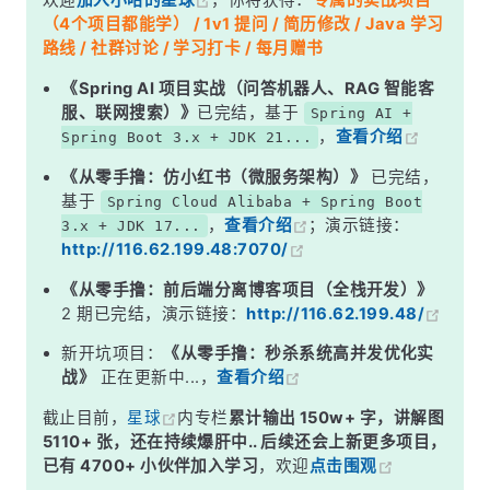
欢迎
加入小哈的星球
，你将获得：
专属的实战项目
深度解析
（4个项目都能学） / 1v1 提问 / 简历修改 / Java 学习
一、Single-Agent：单兵作战的经典架构
路线 / 社群讨论 / 学习打卡 / 每月赠书
二、Multi-Agent：团队协作怎么搞
《Spring AI 项目实战（问答机器人、RAG 智能客
服、联网搜索）》
已完结，基于
Spring AI +
三、Single-Agent vs Multi-Agent：到底怎么选？
，
查看介绍
Spring Boot 3.x + JDK 21...
四、Multi-Agent 四大协同模式（重点！）
《从零手撸：仿小红书（微服务架构）》
已完结，
五、进阶：业界主流的 Multi-Agent 拓扑
基于
Spring Cloud Alibaba + Spring Boot
，
查看介绍
；演示链接：
3.x + JDK 17...
六、生产环境的真实建议
http://116.62.199.48:7070/
面试高频追问
《从零手撸：前后端分离博客项目（全栈开发）》
常见面试变体
2 期已完结，演示链接：
http://116.62.199.48/
记忆口诀
新开坑项目：
《从零手撸：秒杀系统高并发优化实
战》
正在更新中...，
查看介绍
总结
截止目前，
星球
内专栏
累计输出 150w+ 字，讲解图
5110+ 张，还在持续爆肝中.. 后续还会上新更多项目，
已有 4700+ 小伙伴加入学习
，欢迎
点击围观