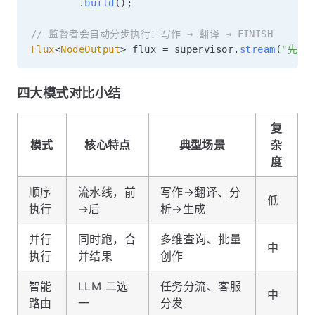
.
build
(
)
;
// 监督者会自动分步执行：写作 → 翻译 → FINISH
Flux
<
NodeOutput
>
 flux 
=
 supervisor
.
stream
(
"先写
四大模式对比小结
复
模式
核心特点
典型场景
杂
度
顺序
流水线，前
写作→翻译、分
低
执行
→后
析→生成
并行
同时跑，合
多维查询、批量
中
执行
并结果
创作
智能
LLM 二选
任务分流、客服
中
路由
一
分发