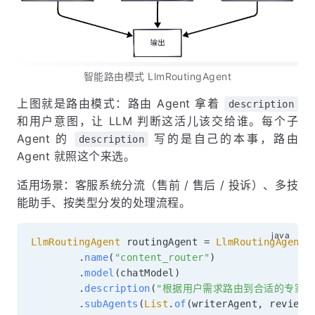
智能路由模式 LlmRoutingAgent
上图就是路由模式：路由 Agent 拿着
description
和用户意图，让 LLM 判断这活儿该交给谁。每个子
Agent 的
写的是自己的本事，路由
description
Agent 就照这个来选。
适用场景：客服系统分流（售前 / 售后 / 投诉）、多技
能助手、按类型分发的处理流程。
LlmRoutingAgent
 routingAgent 
=
LlmRoutingAgent
.
.
name
(
"content_router"
)
.
model
(
chatModel
)
.
description
(
"根据用户需求路由到合适的专家 Ag
.
subAgents
(
List
.
of
(
writerAgent
,
 reviewe