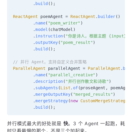
.
build
(
)
;
ReactAgent
 poemAgent 
=
ReactAgent
.
builder
(
)
.
name
(
"poem_writer"
)
.
model
(
chatModel
)
.
instruction
(
"你是诗人，根据主题 {input}
.
outputKey
(
"poem_result"
)
.
build
(
)
;
// 并行 Agent，支持自定义合并策略
ParallelAgent
 parallelAgent 
=
ParallelAgent
.
bui
.
name
(
"parallel_creative"
)
.
description
(
"并行创作散文和诗歌"
)
.
subAgents
(
List
.
of
(
proseAgent
,
 poemAgen
.
mergeOutputKey
(
"merged_results"
)
.
mergeStrategy
(
new
CustomMergeStrategy
(
.
build
(
)
;
并行模式最大的好处就是
快
。3 个 Agent 一起跑，耗
时只看最慢的那个，不是三个加起来。