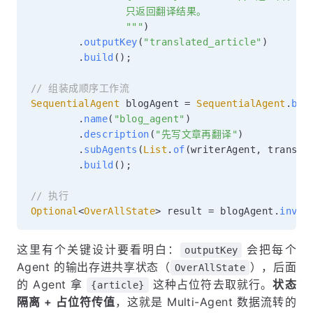
                只返回翻译结果。

                """
)
.
outputKey
(
"translated_article"
)
.
build
(
)
;
// 组装成顺序工作流
SequentialAgent
 blogAgent 
=
SequentialAgent
.
bui
.
name
(
"blog_agent"
)
.
description
(
"先写文章再翻译"
)
.
subAgents
(
List
.
of
(
writerAgent
,
 transla
.
build
(
)
;
// 执行
Optional
<
OverAllState
>
 result 
=
 blogAgent
.
invok
这里有个关键设计要看明白：
会把每个
outputKey
Agent 的输出存进共享状态（
），后面
OverAllState
的 Agent 拿
这种占位符去取就行。
状态
{article}
隔离 + 占位符传值
，这就是 Multi-Agent 数据流转的