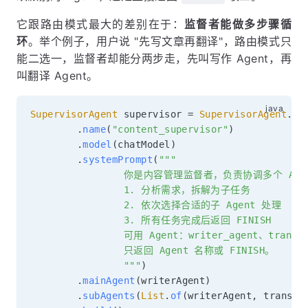
它跟路由模式最大的差别在于：
监督者能做多步骤循
环
。举个例子，用户说 "先写文章再翻译"，路由模式只
能二选一，监督者却能分两步走，先叫写作 Agent，再
叫翻译 Agent。
SupervisorAgent
 supervisor 
=
SupervisorAgent
.
bu
.
name
(
"content_supervisor"
)
.
model
(
chatModel
)
.
systemPrompt
(
"""

                你是内容管理监督者，负责协调多个 Ag
                1. 分析需求，拆解为子任务

                2. 依次选择合适的子 Agent 处理

                3. 所有任务完成后返回 FINISH

                可用 Agent：writer_agent、translat
                只返回 Agent 名称或 FINISH。

                """
)
.
mainAgent
(
writerAgent
)
.
subAgents
(
List
.
of
(
writerAgent
,
 transla