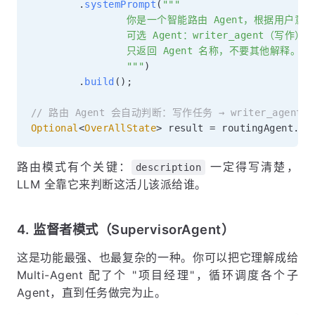
.
systemPrompt
(
"""

                你是一个智能路由 Agent，根据用户意
                可选 Agent：writer_agent（写作）
                只返回 Agent 名称，不要其他解释。

                """
)
.
build
(
)
;
// 路由 Agent 会自动判断：写作任务 → writer_agent，翻
Optional
<
OverAllState
>
 result 
=
 routingAgent
.
in
路由模式有个关键：
一定得写清楚，
description
LLM 全靠它来判断这活儿该派给谁。
4. 监督者模式（SupervisorAgent）
这是功能最强、也最复杂的一种。你可以把它理解成给
Multi-Agent 配了个 "项目经理"，循环调度各个子
Agent，直到任务做完为止。