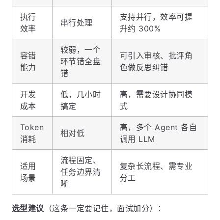
执行
支持并行，效率可提
串行处理
效率
升约 300%
较弱，一个
容错
可引入审核、批评角
环节错全盘
能力
色做反思纠错
错
开发
低，几小时
高，需要设计协同模
成本
搞定
式
Token
高，多个 Agent 各自
相对低
消耗
调用 LLM
流程固定、
适用
复杂长流程、需专业
任务边界清
场景
分工
晰
选型建议
（这条一定要记住，面试加分）：