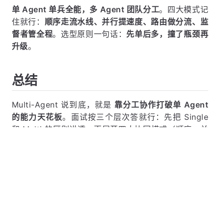
单 Agent 单兵全能，多 Agent 团队分工
。四大模式记
住就行：
顺序走流水线、并行提速度、路由做分流、监
督者管全程
。选型原则一句话：
先单后多，撞了瓶颈再
升级
。
总结
Multi-Agent 说到底，就是
靠分工协作打破单 Agent
的能力天花板
。面试按三个层次答就行：先把 Single
和 Multi 的区别讲透，再展开四大协同模式（顺序、并
行、路由、监督者），最后落到选型和生产经验上。要
是能说出 "先 Single + MCP，撞了瓶颈再上 Multi" 这
种实在话，高分基本稳了。
上一题
Agent 记忆压缩通常有哪些方法？