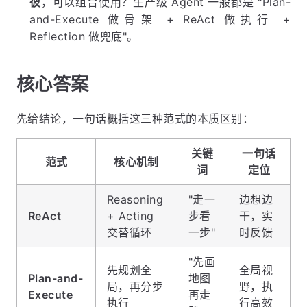
彼
，可以组合使用？生产级 Agent 一般都是 "Plan-
and-Execute 做骨架 + ReAct 做执行 +
Reflection 做兜底"。
核心答案
先给结论，一句话概括这三种范式的本质区别：
关键
一句话
范式
核心机制
词
定位
Reasoning
"走一
边想边
ReAct
+ Acting
步看
干，实
交替循环
一步"
时反馈
"先画
先规划全
全局视
Plan-and-
地图
局，再分步
野，执
Execute
再走
执行
行高效