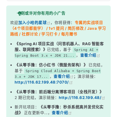
面试考察点
一则或许对你有用的小广告
核心答案
欢迎
加入小哈的星球
，你将获得：
专属的实战项目
深度解析
（4个项目都能学） / 1v1 提问 / 简历修改 / Java 学习
一、ReAct 范式：边想边做的 &quot;侦探&quot;
路线 / 社群讨论 / 学习打卡 / 每月赠书
二、Plan-and-Execute 范式：先画地图再走路的 &quot;项目经理&quot;
《Spring AI 项目实战（问答机器人、RAG 智能客
服、联网搜索）》
已完结，基于
Spring AI +
三、Reflection 范式：会自我复盘的 &quot;学生&quot;
，
查看介绍
Spring Boot 3.x + JDK 21...
四、三种范式的横向对比
《从零手撸：仿小红书（微服务架构）》
已完结，
五、实际项目怎么选型？给个可落地的决策树
基于
Spring Cloud Alibaba + Spring Boot
，
查看介绍
；演示链接：
3.x + JDK 17...
面试高频追问
http://116.62.199.48:7070/
常见面试变体
《从零手撸：前后端分离博客项目（全栈开发）》
记忆口诀
2 期已完结，演示链接：
http://116.62.199.48/
总结
新开坑项目：
《从零手撸：秒杀系统高并发优化实
战》
正在更新中...，
查看介绍