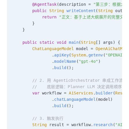
@AgentTask
(
description 
=
"第三步：根据大纲
public
String
writeContent
(
String
 outli
return
"正文：基于上述大纲展开的完整文章.
}
}
public
static
void
main
(
String
[
]
 args
)
{
ChatLanguageModel
 model 
=
OpenAiChatMod
.
apiKey
(
System
.
getenv
(
"OPENAI_A
.
modelName
(
"gpt-4o"
)
.
build
(
)
;
// 2. 用 AgenticOrchestrator 串成工作流
//    底层逻辑：Planner LLM 决定调用顺序，E
var
 workflow 
=
AiServices
.
builder
(
Resea
.
chatLanguageModel
(
model
)
.
build
(
)
;
// 3. 触发执行
String
 result 
=
 workflow
.
research
(
"AI 