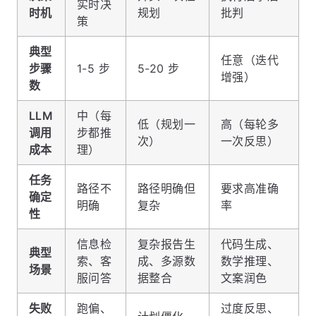
实时决
时机
规划
批判
策
典型
任意（迭代
步骤
1-5 步
5-20 步
增强）
数
LLM
中（每
低（规划一
高（每轮多
调用
步都推
次）
一次反思）
成本
理）
任务
路径不
路径明确但
要求高准确
确定
明确
复杂
率
性
信息检
复杂报告生
代码生成、
典型
索、客
成、多源数
数学推理、
场景
服问答
据整合
文案润色
失败
跑偏、
过度反思、