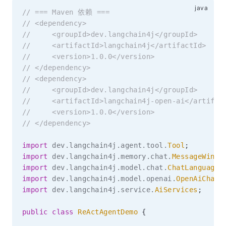
// === Maven 依赖 ===
// <dependency>
//     <groupId>dev.langchain4j</groupId>
//     <artifactId>langchain4j</artifactId>
//     <version>1.0.0</version>
// </dependency>
// <dependency>
//     <groupId>dev.langchain4j</groupId>
//     <artifactId>langchain4j-open-ai</artifac
//     <version>1.0.0</version>
// </dependency>
import
dev
.
langchain4j
.
agent
.
tool
.
Tool
;
import
dev
.
langchain4j
.
memory
.
chat
.
MessageWindo
import
dev
.
langchain4j
.
model
.
chat
.
ChatLanguageM
import
dev
.
langchain4j
.
model
.
openai
.
OpenAiChatM
import
dev
.
langchain4j
.
service
.
AiServices
;
public
class
ReActAgentDemo
{