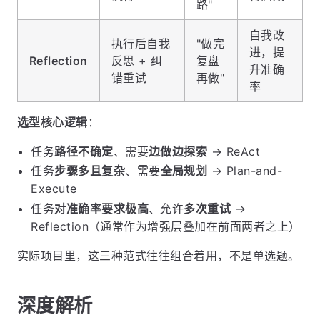
路"
自我改
执行后自我
"做完
进，提
Reflection
反思 + 纠
复盘
升准确
错重试
再做"
率
选型核心逻辑
：
任务
路径不确定
、需要
边做边探索
→ ReAct
任务
步骤多且复杂
、需要
全局规划
→ Plan-and-
Execute
任务
对准确率要求极高
、允许
多次重试
→
Reflection（通常作为增强层叠加在前面两者之上）
实际项目里，这三种范式往往组合着用，不是单选题。
深度解析