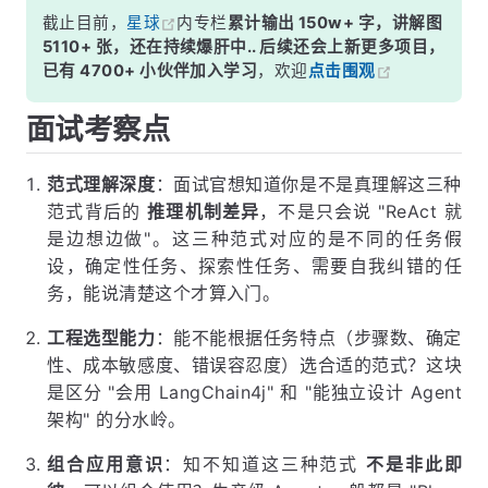
截止目前，
星球
内专栏
累计输出 150w+ 字，讲解图
5110+ 张，还在持续爆肝中.. 后续还会上新更多项目，
已有 4700+ 小伙伴加入学习
，欢迎
点击围观
面试考察点
范式理解深度
：面试官想知道你是不是真理解这三种
范式背后的
推理机制差异
，不是只会说 "ReAct 就
是边想边做"。这三种范式对应的是不同的任务假
设，确定性任务、探索性任务、需要自我纠错的任
务，能说清楚这个才算入门。
工程选型能力
：能不能根据任务特点（步骤数、确定
性、成本敏感度、错误容忍度）选合适的范式？这块
是区分 "会用 LangChain4j" 和 "能独立设计 Agent
架构" 的分水岭。
组合应用意识
：知不知道这三种范式
不是非此即