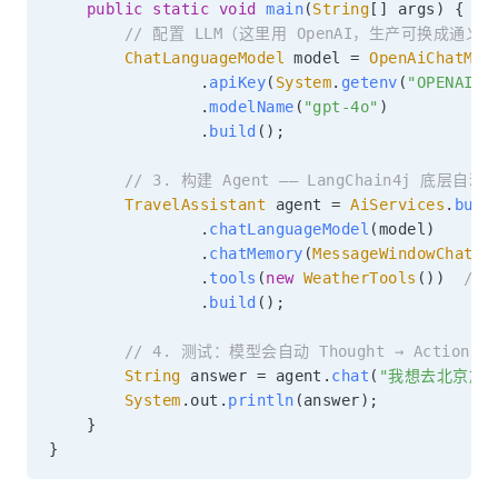
public
static
void
main
(
String
[
]
 args
)
{
// 配置 LLM（这里用 OpenAI，生产可换成通义千问
ChatLanguageModel
 model 
=
OpenAiChatMod
.
apiKey
(
System
.
getenv
(
"OPENAI_A
.
modelName
(
"gpt-4o"
)
.
build
(
)
;
// 3. 构建 Agent —— LangChain4j 底层自动
TravelAssistant
 agent 
=
AiServices
.
buil
.
chatLanguageModel
(
model
)
.
chatMemory
(
MessageWindowChatMe
.
tools
(
new
WeatherTools
(
)
)
//
.
build
(
)
;
// 4. 测试：模型会自动 Thought → Action →
String
 answer 
=
 agent
.
chat
(
"我想去北京旅
System
.
out
.
println
(
answer
)
;
}
}