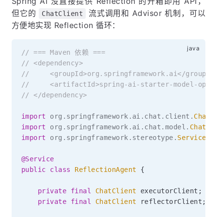
Spring AI 没直接提供 Reflection 的开箱即用 API，
但它的
流式调用和 Advisor 机制，可以
ChatClient
方便地实现 Reflection 循环：
// === Maven 依赖 ===
// <dependency>
//     <groupId>org.springframework.ai</groupId
//     <artifactId>spring-ai-starter-model-open
// </dependency>
import
org
.
springframework
.
ai
.
chat
.
client
.
ChatC
import
org
.
springframework
.
ai
.
chat
.
model
.
ChatMo
import
org
.
springframework
.
stereotype
.
Service
;
@Service
public
class
ReflectionAgent
{
private
final
ChatClient
 executorClient
;
private
final
ChatClient
 reflectorClient
;