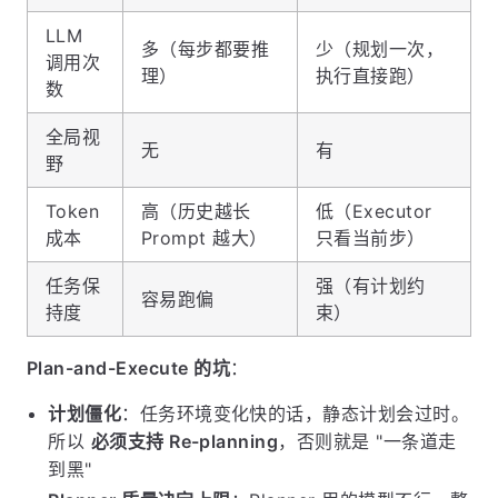
LLM
多（每步都要推
少（规划一次，
调用次
理）
执行直接跑）
数
全局视
无
有
野
Token
高（历史越长
低（Executor
成本
Prompt 越大）
只看当前步）
任务保
强（有计划约
容易跑偏
持度
束）
Plan-and-Execute 的坑
：
计划僵化
：任务环境变化快的话，静态计划会过时。
所以
必须支持 Re-planning
，否则就是 "一条道走
到黑"