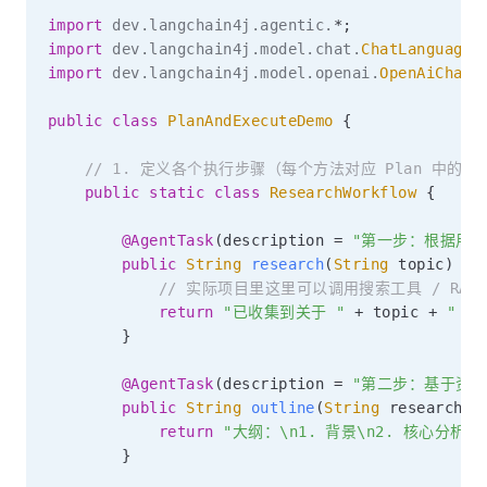
import
dev
.
langchain4j
.
agentic
.
*
;
import
dev
.
langchain4j
.
model
.
chat
.
ChatLanguageM
import
dev
.
langchain4j
.
model
.
openai
.
OpenAiChatM
public
class
PlanAndExecuteDemo
{
// 1. 定义各个执行步骤（每个方法对应 Plan 中的
public
static
class
ResearchWorkflow
{
@AgentTask
(
description 
=
"第一步：根据用
public
String
research
(
String
 topic
)
{
// 实际项目里这里可以调用搜索工具 / RAG
return
"已收集到关于 "
+
 topic 
+
" 的
}
@AgentTask
(
description 
=
"第二步：基于资料
public
String
outline
(
String
 researchRe
return
"大纲：\n1. 背景\n2. 核心分析\n
}