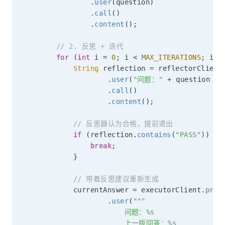
.
user
(
question
)
.
call
(
)
.
content
(
)
;
// 2. 反思 + 迭代
for
(
int
 i 
=
0
;
 i 
<
MAX_ITERATIONS
;
 i
++
String
 reflection 
=
 reflectorClient
.
user
(
"问题："
+
 question 
+
.
call
(
)
.
content
(
)
;
// 反思器认为合格，提前退出
if
(
reflection
.
contains
(
"PASS"
)
)
{
break
;
}
// 带着反思建议重新生成
            currentAnswer 
=
 executorClient
.
prom
.
user
(
"""

                        问题：%s

                        上一版回答：%s
