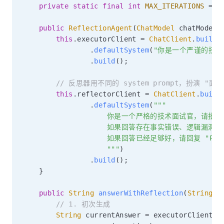
private
static
final
int
MAX_ITERATIONS
=
3
public
ReflectionAgent
(
ChatModel
 chatModel
)
this
.
executorClient 
=
ChatClient
.
builde
.
defaultSystem
(
"你是一个严谨的技术
.
build
(
)
;
// 反思器用不同的 system prompt，扮演 "面
this
.
reflectorClient 
=
ChatClient
.
build
.
defaultSystem
(
"""

                    你是一个严格的技术面试官，请
                    如果回答存在事实错误、逻辑
                    如果回答已经足够好，请回复 "PASS
                    """
)
.
build
(
)
;
}
public
String
answerWithReflection
(
String
 q
// 1. 初次生成
String
 currentAnswer 
=
 executorClient
.
p