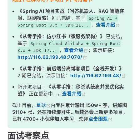
二、Servlet Filter 中的责任链
《Spring AI 项目实战（问答机器人、RAG 智能客
服、联网搜索）》
已完结，基于
Spring AI +
三、Spring Interceptor 中的责任链
，
查看介绍
Spring Boot 3.x + JDK 21...
四、责任链 vs 装饰器 vs 拦截器
《从零手撸：仿小红书（微服务架构）》
已完结，
五、实际应用场景
基于
Spring Cloud Alibaba + Spring Boot
，
查看介绍
；演示链接：
3.x + JDK 17...
面试高频追问
http://116.62.199.48:7070/
常见面试变体
《从零手撸：前后端分离博客项目（全栈开发）》
记忆口诀
2 期已完结，演示链接：
http://116.62.199.48/
总结
新开坑项目：
《从零手撸：秒杀系统高并发优化实
战》
正在更新中...，
查看介绍
截止目前，
星球
内专栏
累计输出 150w+ 字，讲解图
5110+ 张，还在持续爆肝中.. 后续还会上新更多项目，
已有 4700+ 小伙伴加入学习
，欢迎
点击围观
面试考察点