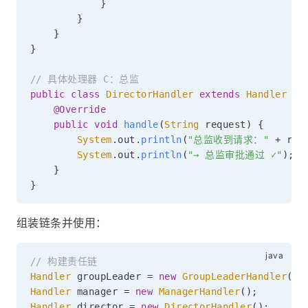
}
}
}
}
// 具体处理器 C：总监
public
class
DirectorHandler
extends
Handler
{
@Override
public
void
handle
(
String
 request
)
{
System
.
out
.
println
(
"总监收到请求："
+
 req
System
.
out
.
println
(
"→ 总监审批通过 ✓"
)
;
}
}
组装链条并使用：
// 构建责任链
Handler
 groupLeader 
=
new
GroupLeaderHandler
(
)
;
Handler
 manager 
=
new
ManagerHandler
(
)
;
Handler
 director 
=
new
DirectorHandler
(
)
;