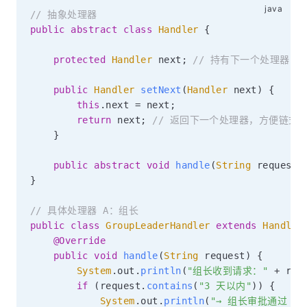
// 抽象处理器
public
abstract
class
Handler
{
protected
Handler
 next
;
// 持有下一个处理器的
public
Handler
setNext
(
Handler
 next
)
{
this
.
next 
=
 next
;
return
 next
;
// 返回下一个处理器，方便链式
}
public
abstract
void
handle
(
String
 request
)
}
// 具体处理器 A：组长
public
class
GroupLeaderHandler
extends
Handler
@Override
public
void
handle
(
String
 request
)
{
System
.
out
.
println
(
"组长收到请求："
+
 req
if
(
request
.
contains
(
"3 天以内"
)
)
{
System
.
out
.
println
(
"→ 组长审批通过 ✓"