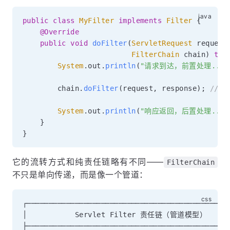
public
class
MyFilter
implements
Filter
{
@Override
public
void
doFilter
(
ServletRequest
 request
FilterChain
 chain
)
thr
System
.
out
.
println
(
"请求到达，前置处理..."
        chain
.
doFilter
(
request
,
 response
)
;
// 
System
.
out
.
println
(
"响应返回，后置处理..."
}
}
它的流转方式和纯责任链略有不同——
FilterChain
不只是单向传递，而是像一个管道：
┌───────────────────────────────────────────────
│           Servlet Filter 责任链（管道模型）       
├───────────────────────────────────────────────