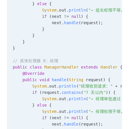
}
else
{
System
.
out
.
println
(
"→ 组长权限不够，转
if
(
next 
!=
null
)
{
                next
.
handle
(
request
)
;
}
}
}
}
// 具体处理器 B：经理
public
class
ManagerHandler
extends
Handler
{
@Override
public
void
handle
(
String
 request
)
{
System
.
out
.
println
(
"经理收到请求："
+
 req
if
(
request
.
contains
(
"7 天以内"
)
)
{
System
.
out
.
println
(
"→ 经理审批通过 ✓"
}
else
{
System
.
out
.
println
(
"→ 经理权限不够，转
if
(
next 
!=
null
)
{
                next
.
handle
(
request
)
;