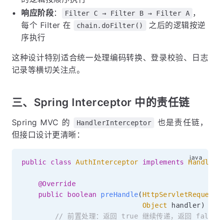
响应阶段
：
，
Filter C → Filter B → Filter A
每个 Filter 在
之后的逻辑按逆
chain.doFilter()
序执行
这种设计特别适合统一处理编码转换、登录校验、日志
记录等横切关注点。
三、Spring Interceptor 中的责任链
Spring MVC 的
也是责任链，
HandlerInterceptor
但接口设计更清晰：
public
class
AuthInterceptor
implements
Handler
@Override
public
boolean
preHandle
(
HttpServletRequest
Object
 handler
)
{
// 前置处理：返回 true 继续传递，返回 false