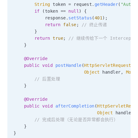
String
 token 
=
 request
.
getHeader
(
"Autho
if
(
token 
==
null
)
{
            response
.
setStatus
(
401
)
;
return
false
;
// 终止传递
}
return
true
;
// 继续传给下一个 Intercepto
}
@Override
public
void
postHandle
(
HttpServletRequest
 r
Object
 handler
,
Mode
// 后置处理
}
@Override
public
void
afterCompletion
(
HttpServletRequ
Object
 handler
,
// 完成后处理（无论是否异常都会执行）
}
}