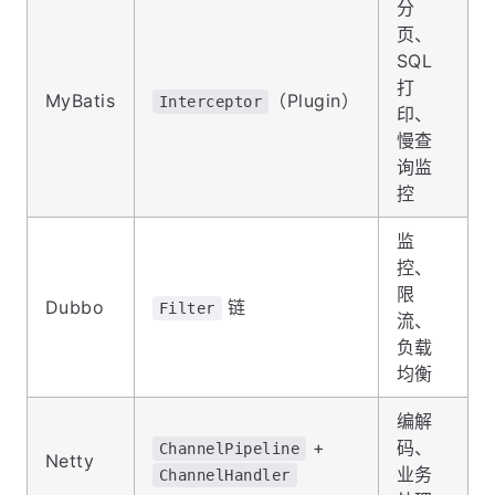
分
页、
SQL
打
MyBatis
（Plugin）
Interceptor
印、
慢查
询监
控
监
控、
限
Dubbo
链
Filter
流、
负载
均衡
编解
+
码、
ChannelPipeline
Netty
业务
ChannelHandler