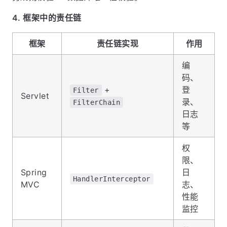
4. 框架中的责任链
框架
责任链实现
作用
编
码、
+
登
Filter
Servlet
录、
FilterChain
日志
等
权
限、
Spring
日
HandlerInterceptor
MVC
志、
性能
监控