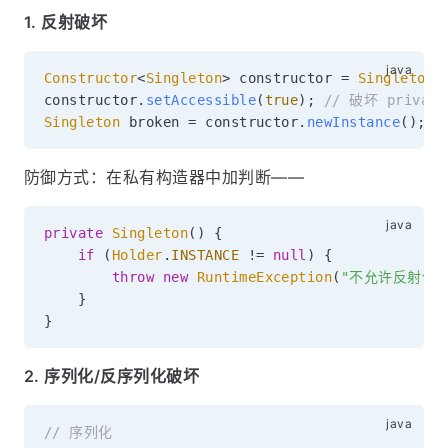
1. 反射破坏
Constructor
<
Singleton
>
 constructor 
=
Singleton
.
constructor
.
setAccessible
(
true
)
;
// 破坏 privat
Singleton
 broken 
=
 constructor
.
newInstance
(
)
;
/
防御方式：在私有构造器中加判断——
private
Singleton
(
)
{
if
(
Holder
.
INSTANCE
!=
null
)
{
throw
new
RuntimeException
(
"不允许反射创建
}
}
2. 序列化/反序列化破坏
// 序列化