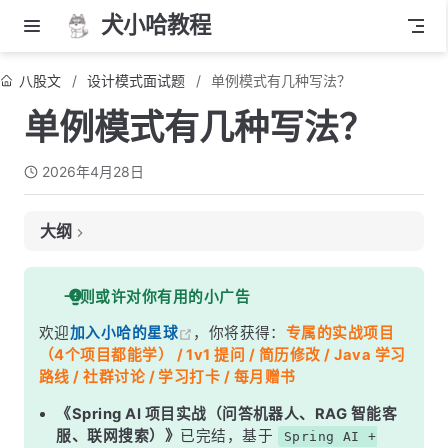
犬小哈教程
八股文
设计模式面试题
单例模式有几种写法？
单例模式有几种写法？
2026年4月28日
大纲
面试考察点
一则或许对你有用的小广告
核心答案
欢迎
加入小哈的星球
，你将获得：
专属的实战项目
深度解析
（4个项目都能学） / 1v1 提问 / 简历修改 / Java 学习
一、饿汉式
路线 / 社群讨论 / 学习打卡 / 每月赠书
二、懒汉式（同步方法）
《Spring AI 项目实战（问答机器人、RAG 智能客
服、联网搜索）》
已完结，基于
Spring AI +
三、双重检查锁（DCL）