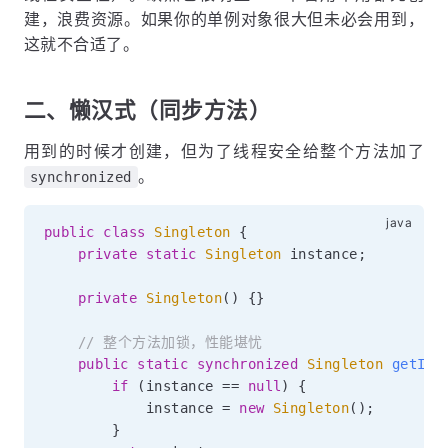
建，浪费资源。如果你的单例对象很大但未必会用到，
这就不合适了。
二、懒汉式（同步方法）
用到的时候才创建，但为了线程安全给整个方法加了
。
synchronized
public
class
Singleton
{
private
static
Singleton
 instance
;
private
Singleton
(
)
{
}
// 整个方法加锁，性能堪忧
public
static
synchronized
Singleton
getIns
if
(
instance 
==
null
)
{
            instance 
=
new
Singleton
(
)
;
}