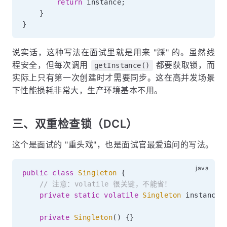
return
 instance
;
}
}
说实话，这种写法在面试里就是用来 "踩" 的。虽然线
程安全，但每次调用
都要获取锁，而
getInstance()
实际上只有第一次创建时才需要同步。这在高并发场景
下性能损耗非常大，生产环境基本不用。
三、双重检查锁（DCL）
这个是面试的 "重头戏"，也是面试官最爱追问的写法。
public
class
Singleton
{
// 注意：volatile 很关键，不能省！
private
static
volatile
Singleton
 instance
;
private
Singleton
(
)
{
}