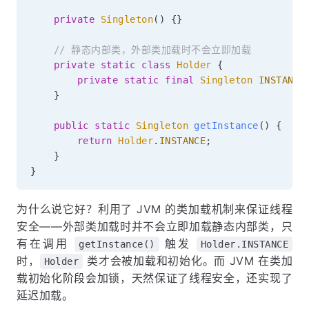
private
Singleton
(
)
{
}
// 静态内部类，外部类加载时不会立即加载
private
static
class
Holder
{
private
static
final
Singleton
INSTANCE
}
public
static
Singleton
getInstance
(
)
{
return
Holder
.
INSTANCE
;
}
}
为什么说它好？利用了 JVM 的类加载机制来保证线程
安全——外部类加载时并不会立即加载静态内部类，只
有在调用
触发
getInstance()
Holder.INSTANCE
时，
类才会被加载和初始化。而 JVM 在类加
Holder
载初始化阶段会加锁，天然保证了线程安全，还实现了
延迟加载。