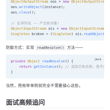
ObjectOutputStream
 oos 
=
new
ObjectOutputStream
oos
.
writeObject
(
instance
)
;
oos
.
close
(
)
;
// 反序列化 —— 产生新对象！
ObjectInputStream
 ois 
=
new
ObjectInputStream
(
n
Singleton
 broken 
=
(
Singleton
)
 ois
.
readObject
(
)
防御方式：实现
方法——
readResolve()
private
Object
readResolve
(
)
{
return
getInstance
(
)
;
// 返回已有实例，而不是
}
当然，用枚举单例就完全不需要操心这些。
面试高频追问