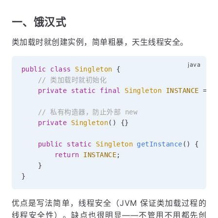
一、饿汉式
类加载时就创建实例，简单粗暴，天生线程安全。
public
class
Singleton
{
// 类加载时就初始化
private
static
final
Singleton
INSTANCE
=
n
// 私有构造器，防止外部 new
private
Singleton
(
)
{
}
public
static
Singleton
getInstance
(
)
{
return
INSTANCE
;
}
}
优点是写法简单，线程安全（JVM 保证类加载过程的
线程安全性）。缺点也很明显——不管用不用都先创