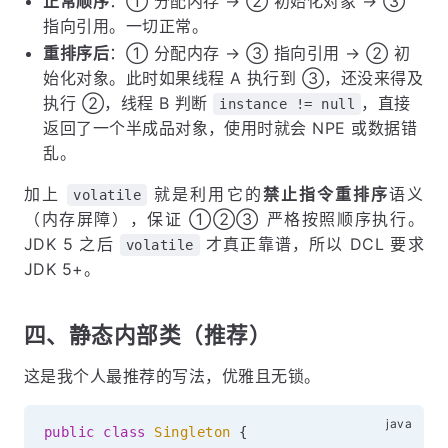
正常顺序
：① 分配内存 → ② 初始化对象 → ③
指向引用。一切正常。
重排序后
：① 分配内存 → ③ 指向引用 → ② 初
始化对象。此时如果线程 A 执行到 ③，还没来得及
执行 ②，线程 B 判断
，直接
instance != null
返回了一个半成品对象，使用时就会 NPE 或数据错
乱。
加上
就是利用它的
禁止指令重排序
语义
volatile
（内存屏障），保证 ①②③ 严格按照顺序执行。
JDK 5 之后
才真正靠谱，所以 DCL 要求
volatile
JDK 5+。
四、静态内部类（推荐）
这是我个人最推荐的写法，优雅且无锁。
public
class
Singleton
{