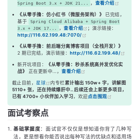
，
查看介绍
Spring Boot 3.x + JDK 21...
四、静态内部类（推荐）
《从零手撸：仿小红书（微服务架构）》
已完结，
五、枚举单例
基于
Spring Cloud Alibaba + Spring Boot
，
查看介绍
；演示链接：
3.x + JDK 17...
深度补充：单例的 &quot;破坏&quot; 与 &quot;防御&quot;
http://116.62.199.48:7070/
面试高频追问
《从零手撸：前后端分离博客项目（全栈开发）》
常见面试变体
2 期已完结，演示链接：
http://116.62.199.48/
记忆口诀
新开坑项目：
《从零手撸：秒杀系统高并发优化实
战》
正在更新中...，
查看介绍
总结
截止目前，
星球
内专栏
累计输出 150w+ 字，讲解图
5110+ 张，还在持续爆肝中.. 后续还会上新更多项目，
已有 4700+ 小伙伴加入学习
，欢迎
点击围观
面试考察点
基础掌握度
：面试官不仅仅是想知道你背了几种写
法，更是想看你能否说出每种写法的优缺点和适用场