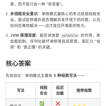
景，而不是只会一种 "背答案"。
多线程安全意识
：单例模式最核心的考点就是线程安
全。面试官想看你是否理解并发环境下的问题，以及
如何优雅地解决——这才是拉开差距的地方。
JVM 原理深度
：能否讲清楚
的作用、类
volatile
加载机制、序列化破坏单例等底层原理，是区分 "会
用" 和 "真正懂" 的关键。
核心答案
先说结论：单例模式主要有
5 种经典写法
——
线程
延迟
写法
推荐指数
安全
加载
✅
❌