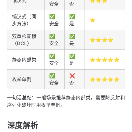
饿汉式
⭐⭐⭐
安全
否
懒汉式（同
✅
✅
⭐
步方法）
安全
是
双重检查锁
✅
✅
⭐⭐⭐⭐
（DCL）
安全
是
✅
✅
静态内部类
⭐⭐⭐⭐⭐
安全
是
✅
❌
枚举单例
⭐⭐⭐⭐⭐
安全
否
一句话总结
：一般场景推荐静态内部类，需要防反射和
序列化破坏时用枚举单例。
深度解析