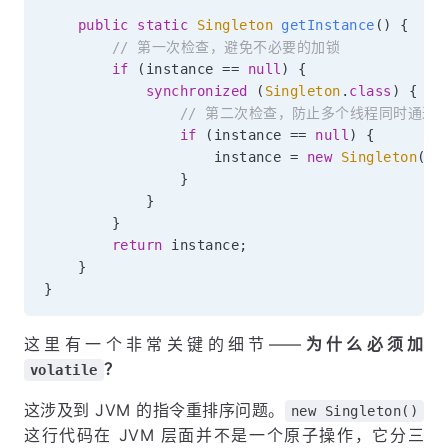
public
static
Singleton
getInstance
(
)
{
// 第一次检查，避免不必要的加锁
if
(
instance 
==
null
)
{
synchronized
(
Singleton
.
class
)
{
// 第二次检查，防止多个线程同时通过
if
(
instance 
==
null
)
{
                    instance 
=
new
Singleton
(
)
;
}
}
}
return
 instance
;
}
}
这里有一个非常关键的细节——
为什么必须加
？
volatile
这涉及到 JVM 的指令重排序问题。
new Singleton()
这行代码在 JVM 层面并不是一个原子操作，它分三