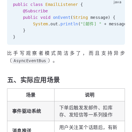
public
class
EmailListener
{
@Subscribe
public
void
onEvent
(
String
 message
)
{
System
.
out
.
println
(
"[邮件] "
+
 message
)
;
}
}
比手写观察者模式简洁多了，而且支持异步
（
）。
AsyncEventBus
五、实际应用场景
场景
说明
下单后触发发邮件、扣库
事件驱动系统
存、发短信等一系列操作
用户关注某个话题后，有新
消息推送