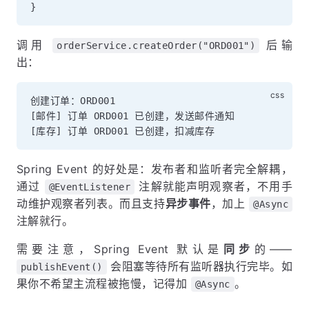
}
调用
后输
orderService.createOrder("ORD001")
出：
创建订单：ORD001

[邮件] 订单 ORD001 已创建，发送邮件通知

Spring Event 的好处是：发布者和监听者完全解耦，
通过
注解就能声明观察者，不用手
@EventListener
动维护观察者列表。而且支持
异步事件
，加上
@Async
注解就行。
需要注意，Spring Event 默认是
同步
的——
会阻塞等待所有监听器执行完毕。如
publishEvent()
果你不希望主流程被拖慢，记得加
。
@Async