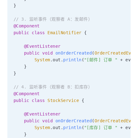
}
// 3. 监听事件（观察者 A：发邮件）
@Component
public
class
EmailNotifier
{
@EventListener
public
void
onOrderCreated
(
OrderCreatedEven
System
.
out
.
println
(
"[邮件] 订单 "
+
 even
}
}
// 4. 监听事件（观察者 B：扣库存）
@Component
public
class
StockService
{
@EventListener
public
void
onOrderCreated
(
OrderCreatedEven
System
.
out
.
println
(
"[库存] 订单 "
+
 even
}