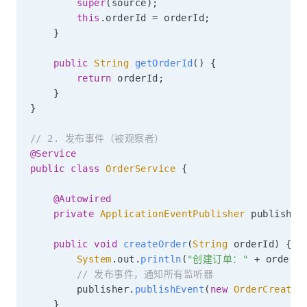
super
(
source
)
;
this
.
orderId 
=
 orderId
;
}
public
String
getOrderId
(
)
{
return
 orderId
;
}
}
// 2. 发布事件（被观察者）
@Service
public
class
OrderService
{
@Autowired
private
ApplicationEventPublisher
 publisher
public
void
createOrder
(
String
 orderId
)
{
System
.
out
.
println
(
"创建订单："
+
 orderId
// 发布事件，通知所有监听器
        publisher
.
publishEvent
(
new
OrderCreated
}