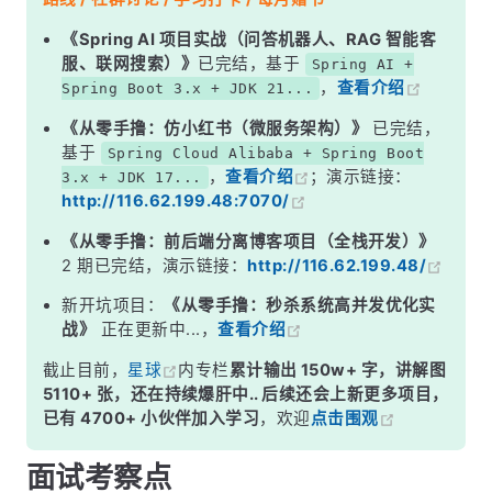
二、推模式 vs 拉模式
《Spring AI 项目实战（问答机器人、RAG 智能客
服、联网搜索）》
已完结，基于
Spring AI +
三、Spring Event 中的观察者模式
，
查看介绍
Spring Boot 3.x + JDK 21...
四、Guava EventBus
《从零手撸：仿小红书（微服务架构）》
已完结，
五、实际应用场景
基于
Spring Cloud Alibaba + Spring Boot
，
查看介绍
；演示链接：
3.x + JDK 17...
六、观察者模式的注意事项
http://116.62.199.48:7070/
面试高频追问
《从零手撸：前后端分离博客项目（全栈开发）》
常见面试变体
2 期已完结，演示链接：
http://116.62.199.48/
记忆口诀
新开坑项目：
《从零手撸：秒杀系统高并发优化实
战》
正在更新中...，
查看介绍
总结
截止目前，
星球
内专栏
累计输出 150w+ 字，讲解图
5110+ 张，还在持续爆肝中.. 后续还会上新更多项目，
已有 4700+ 小伙伴加入学习
，欢迎
点击围观
面试考察点