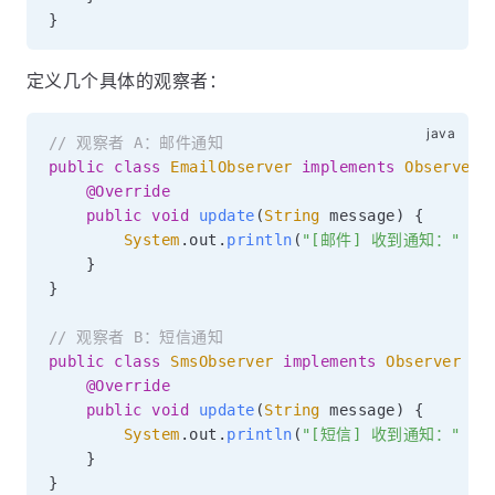
}
定义几个具体的观察者：
// 观察者 A：邮件通知
public
class
EmailObserver
implements
Observer
@Override
public
void
update
(
String
 message
)
{
System
.
out
.
println
(
"[邮件] 收到通知："
+
 
}
}
// 观察者 B：短信通知
public
class
SmsObserver
implements
Observer
{
@Override
public
void
update
(
String
 message
)
{
System
.
out
.
println
(
"[短信] 收到通知："
+
 
}
}