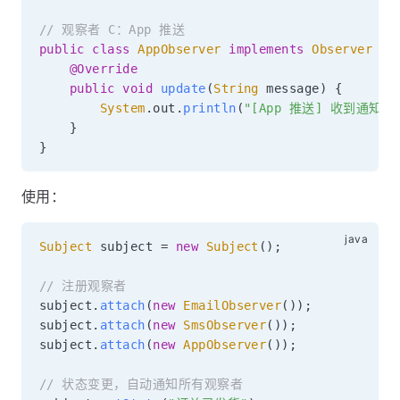
// 观察者 C：App 推送
public
class
AppObserver
implements
Observer
{
@Override
public
void
update
(
String
 message
)
{
System
.
out
.
println
(
"[App 推送] 收到通知：
}
}
使用：
Subject
 subject 
=
new
Subject
(
)
;
// 注册观察者
subject
.
attach
(
new
EmailObserver
(
)
)
;
subject
.
attach
(
new
SmsObserver
(
)
)
;
subject
.
attach
(
new
AppObserver
(
)
)
;
// 状态变更，自动通知所有观察者