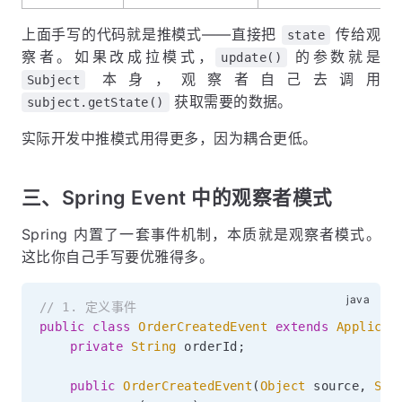
上面手写的代码就是推模式——直接把
传给观
state
察者。如果改成拉模式，
的参数就是
update()
本身，观察者自己去调用
Subject
获取需要的数据。
subject.getState()
实际开发中推模式用得更多，因为耦合更低。
三、Spring Event 中的观察者模式
Spring 内置了一套事件机制，本质就是观察者模式。
这比你自己手写要优雅得多。
// 1. 定义事件
public
class
OrderCreatedEvent
extends
Applicat
private
String
 orderId
;
public
OrderCreatedEvent
(
Object
 source
,
Str