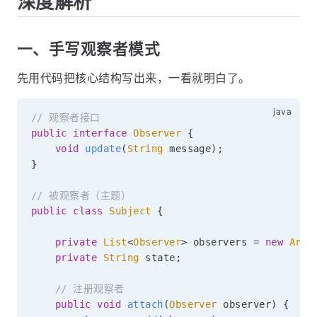
深度解析
一、手写观察者模式
先用代码把核心结构写出来，一看就明白了。
// 观察者接口
public
interface
Observer
{
void
update
(
String
 message
)
;
}
// 被观察者（主题）
public
class
Subject
{
private
List
<
Observer
>
 observers 
=
new
Arra
private
String
 state
;
// 注册观察者
public
void
attach
(
Observer
 observer
)
{