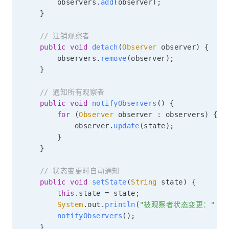
        observers
.
add
(
observer
)
;
}
// 注销观察者
public
void
detach
(
Observer
 observer
)
{
        observers
.
remove
(
observer
)
;
}
// 通知所有观察者
public
void
notifyObservers
(
)
{
for
(
Observer
 observer 
:
 observers
)
{
            observer
.
update
(
state
)
;
}
}
// 状态变更时自动通知
public
void
setState
(
String
 state
)
{
this
.
state 
=
 state
;
System
.
out
.
println
(
"被观察者状态变更："
+
 
notifyObservers
(
)
;
}