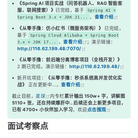
二、四种缓存策略详解
《Spring AI 项目实战（问答机器人、RAG 智能客
服、联网搜索）》
已完结，基于
Spring AI +
三、生产环境怎么选？
，
查看介绍
Spring Boot 3.x + JDK 21...
面试高频追问
《从零手撸：仿小红书（微服务架构）》
已完结，
常见面试变体
基于
Spring Cloud Alibaba + Spring Boot
，
查看介绍
；演示链接：
3.x + JDK 17...
总结
http://116.62.199.48:7070/
《从零手撸：前后端分离博客项目（全栈开发）》
2 期已完结，演示链接：
http://116.62.199.48/
新开坑项目：
《从零手撸：秒杀系统高并发优化实
战》
正在更新中...，
查看介绍
截止目前，
星球
内专栏
累计输出 150w+ 字，讲解图
5110+ 张，还在持续爆肝中.. 后续还会上新更多项目，
已有 4700+ 小伙伴加入学习
，欢迎
点击围观
面试考察点