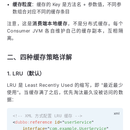
缓存粒度
：缓存的 Key 是方法名 + 参数值，不同参
数组合对应不同的缓存条目
注意，这是
消费端本地缓存
，不是分布式缓存。每个
Consumer JVM 各自维护自己的缓存副本，互相隔
离。
二、四种缓存策略详解
1. LRU（默认）
LRU 是 Least Recently Used 的缩写，即 "最近最少
使用"。当缓存满了之后，优先淘汰最久没被访问的数
据：
<!-- XML 方式配置 LRU 缓存 -->
<
dubbo:
reference
id
=
"
userService
"
interface
=
"
com.example.UserService
"