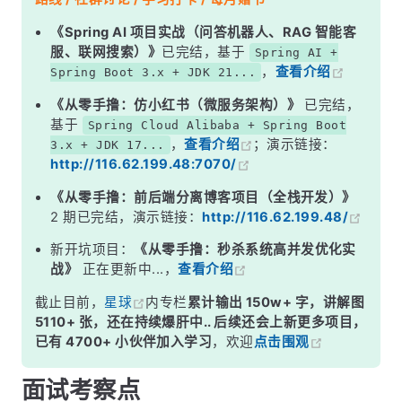
二、路由：再判断 “本次能不能调它”
《Spring AI 项目实战（问答机器人、RAG 智能客
服、联网搜索）》
已完结，基于
Spring AI +
三、路由和负载均衡也别混
，
查看介绍
Spring Boot 3.x + JDK 21...
常见追问
《从零手撸：仿小红书（微服务架构）》
已完结，
记忆口诀
基于
Spring Cloud Alibaba + Spring Boot
，
查看介绍
；演示链接：
3.x + JDK 17...
总结
http://116.62.199.48:7070/
《从零手撸：前后端分离博客项目（全栈开发）》
2 期已完结，演示链接：
http://116.62.199.48/
新开坑项目：
《从零手撸：秒杀系统高并发优化实
战》
正在更新中...，
查看介绍
截止目前，
星球
内专栏
累计输出 150w+ 字，讲解图
5110+ 张，还在持续爆肝中.. 后续还会上新更多项目，
已有 4700+ 小伙伴加入学习
，欢迎
点击围观
面试考察点