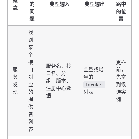
概
的
典型输入
典型输出
路中
念
问
的位
题
置
找
到
某
个
接
更靠
服务名、接
服
口
全量或增
前，
口名、分
务
对
量的
先拿
组、版本、
发
应
到候
Invoker
注册中心数
现
的
列表
选实
据
提
例
供
者
列
表