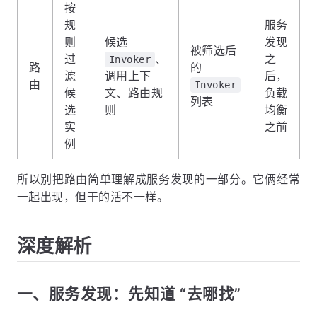
按
规
服务
则
候选
发现
被筛选后
过
、
之
Invoker
路
的
滤
调用上下
后，
由
Invoker
候
文、路由规
负载
列表
选
则
均衡
实
之前
例
所以别把路由简单理解成服务发现的一部分。它俩经常
一起出现，但干的活不一样。
深度解析
一、服务发现：先知道 “去哪找”