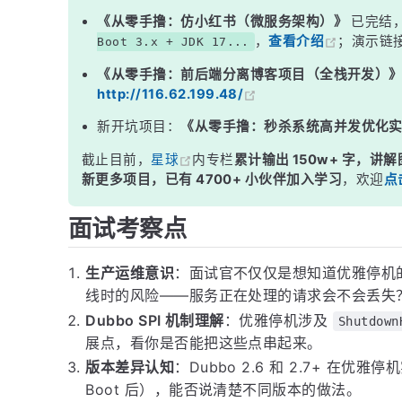
三、Spring Boot 环境下的注意事项
《从零手撸：仿小红书（微服务架构）》
已完结
，
查看介绍
；演示链
Boot 3.x + JDK 17...
四、在 Kubernetes 中的优雅停机
《从零手撸：前后端分离博客项目（全栈开发）
面试高频追问
http://116.62.199.48/
常见面试变体
新开坑项目：
《从零手撸：秒杀系统高并发优化
记忆口诀
截止目前，
星球
内专栏
累计输出 150w+ 字，讲解
总结
新更多项目，已有 4700+ 小伙伴加入学习
，欢迎
点
面试考察点
生产运维意识
：面试官不仅仅是想知道优雅停机
线时的风险——服务正在处理的请求会不会丢失
Dubbo SPI 机制理解
：优雅停机涉及
Shutdown
展点，看你是否能把这些点串起来。
版本差异认知
：Dubbo 2.6 和 2.7+ 在优
Boot 后），能否说清楚不同版本的做法。