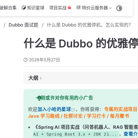
破解合集
知识星球
项目实战
特价云服务器
文
Dubbo 面试题
什么是 Dubbo 的优雅停机，怎么实现的？
什么是 Dubbo 的优
2026年5月27日
大纲
面试考察点
一则或许对你有用的小广告
核心答案
欢迎
加入小哈的星球
，你将获得：
专属的实战项目（4
深度解析
Java 学习路线 / 社群讨论 / 学习打卡 / 每月赠书
一、为什么需要优雅停机？
《Spring AI 项目实战（问答机器人、RAG 智
二、Dubbo 优雅停机的实现原理
，
查看介
AI + Spring Boot 3.x + JDK 21...