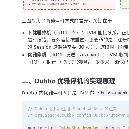
上图对比了两种停机方式的差异。关键在于：
不优雅停机
（
）：JVM 直接被杀，
kill -9
超时报错，要么连接被重置。更要命的是，注册中心
的 Session 过期通常要 30 秒），这段时
优雅停机
（
发送
）：JVM 收
kill
SIGTERM
"注销 → 拒新 → 等完" 的顺序一步步来，确
二、Dubbo 优雅停机的实现原理
Dubbo 的优雅停机入口是 JVM 的
ShutdownHook
// Dubbo 源码中注册 ShutdownHook 的位置
// org.apache.dubbo.config.DubboShutdownH
public
class
DubboShutdownHook
extends
Th