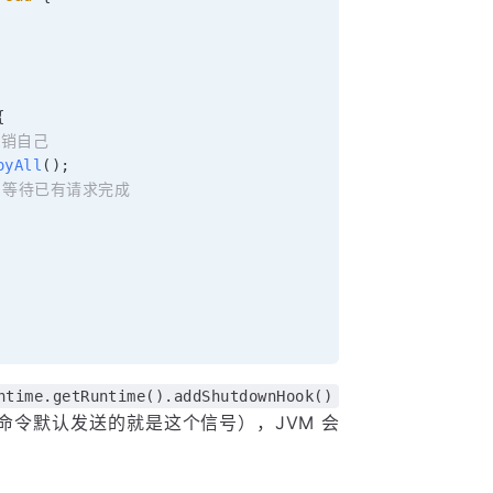
{
注销自己
oyAll
(
)
;
r，等待已有请求完成
ntime.getRuntime().addShutdownHook()
命令默认发送的就是这个信号），JVM 会