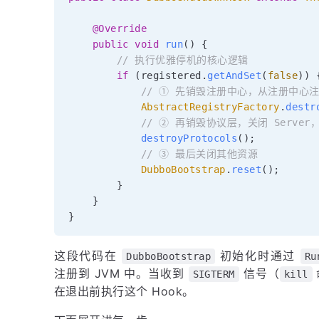
@Override
public
void
run
(
)
{
// 执行优雅停机的核心逻辑
if
(
registered
.
getAndSet
(
false
)
)
// ① 先销毁注册中心，从注册中心
AbstractRegistryFactory
.
destr
// ② 再销毁协议层，关闭 Serve
destroyProtocols
(
)
;
// ③ 最后关闭其他资源
DubboBootstrap
.
reset
(
)
;
}
}
}
这段代码在
初始化时通过
DubboBootstrap
Ru
注册到 JVM 中。当收到
信号（
SIGTERM
kill
在退出前执行这个 Hook。