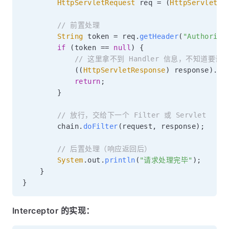
HttpServletRequest
 req 
=
(
HttpServletRe
// 前置处理
String
 token 
=
 req
.
getHeader
(
"Authoriza
if
(
token 
==
null
)
{
// 这里拿不到 Handler 信息，不知道要调用哪
(
(
HttpServletResponse
)
 response
)
.
se
return
;
}
// 放行，交给下一个 Filter 或 Servlet
        chain
.
doFilter
(
request
,
 response
)
;
// 后置处理（响应返回后）
System
.
out
.
println
(
"请求处理完毕"
)
;
}
}
Interceptor 的实现：