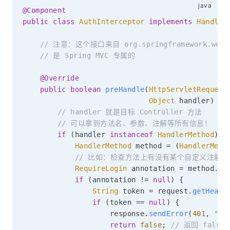
@Component
public
class
AuthInterceptor
implements
Handler
// 注意：这个接口来自 org.springframework.web.
// 是 Spring MVC 专属的
@Override
public
boolean
preHandle
(
HttpServletRequest
Object
 handler
)
th
// handler 就是目标 Controller 方法
// 可以拿到方法名、参数、注解等所有信息！
if
(
handler 
instanceof
HandlerMethod
)
{
HandlerMethod
 method 
=
(
HandlerMeth
// 比如：检查方法上有没有某个自定义注解
RequireLogin
 annotation 
=
 method
.
ge
if
(
annotation 
!=
null
)
{
String
 token 
=
 request
.
getHeade
if
(
token 
==
null
)
{
                    response
.
sendError
(
401
,
"未
return
false
;
// 返回 fals