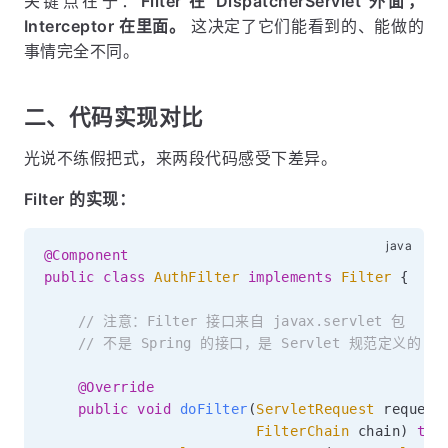
关键点在于：
Filter 在 DispatcherServlet 外面，
Interceptor 在里面。
这决定了它们能看到的、能做的
事情完全不同。
二、代码实现对比
光说不练假把式，来两段代码感受下差异。
Filter 的实现：
@Component
public
class
AuthFilter
implements
Filter
{
// 注意：Filter 接口来自 javax.servlet 包
// 不是 Spring 的接口，是 Servlet 规范定义的
@Override
public
void
doFilter
(
ServletRequest
 request
FilterChain
 chain
)
thr