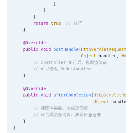
}
}
}
return
true
;
// 放行
}
@Override
public
void
postHandle
(
HttpServletRequest
 r
Object
 handler
,
Mode
// Controller 执行后、视图渲染前
// 可以修改 ModelAndView
}
@Override
public
void
afterCompletion
(
HttpServletRequ
Object
 handler
,
// 视图渲染后、响应返回前
// 适合做资源清理、异常日志记录
}
}