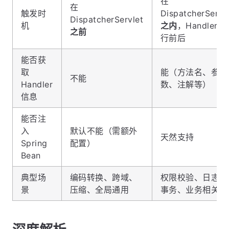
在
在
触发时
DispatcherServl
DispatcherServlet
机
之内
，Handler 执
之前
行前后
能否获
取
能（方法名、参
不能
Handler
数、注解等）
信息
能否注
入
默认不能（需额外
天然支持
Spring
配置）
Bean
典型场
编码转换、跨域、
权限校验、日志、
景
压缩、全局通用
事务、业务相关