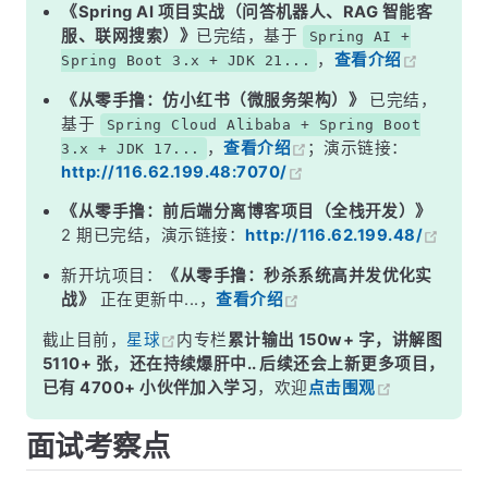
二、代码实现对比
《Spring AI 项目实战（问答机器人、RAG 智能客
服、联网搜索）》
已完结，基于
Spring AI +
三、Spring Bean 注入的差异
，
查看介绍
Spring Boot 3.x + JDK 21...
四、使用场景怎么选？
《从零手撸：仿小红书（微服务架构）》
已完结，
面试高频追问
基于
Spring Cloud Alibaba + Spring Boot
，
查看介绍
；演示链接：
3.x + JDK 17...
常见面试变体
http://116.62.199.48:7070/
记忆口诀
《从零手撸：前后端分离博客项目（全栈开发）》
总结
2 期已完结，演示链接：
http://116.62.199.48/
新开坑项目：
《从零手撸：秒杀系统高并发优化实
战》
正在更新中...，
查看介绍
截止目前，
星球
内专栏
累计输出 150w+ 字，讲解图
5110+ 张，还在持续爆肝中.. 后续还会上新更多项目，
已有 4700+ 小伙伴加入学习
，欢迎
点击围观
面试考察点