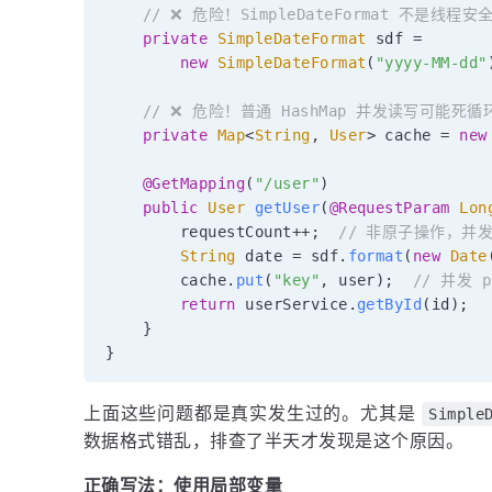
// ❌ 危险！SimpleDateFormat 不是线程安
private
SimpleDateFormat
 sdf 
=
new
SimpleDateFormat
(
"yyyy-MM-dd"
// ❌ 危险！普通 HashMap 并发读写可能死循
private
Map
<
String
,
User
>
 cache 
=
new
@GetMapping
(
"/user"
)
public
User
getUser
(
@RequestParam
Lon
        requestCount
++
;
// 非原子操作，并
String
 date 
=
 sdf
.
format
(
new
Date
        cache
.
put
(
"key"
,
 user
)
;
// 并发 
return
 userService
.
getById
(
id
)
;
}
}
上面这些问题都是真实发生过的。尤其是
Simple
数据格式错乱，排查了半天才发现是这个原因。
正确写法：使用局部变量