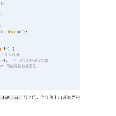
全的
)
;
环
HashMap
<
>
(
)
;
g
 id
)
{
发下会丢数据
(
)
)
;
// 可能返回错误结果
put 可能导致数据丢失
那个坑，当年线上出过诡异的
DateFormat