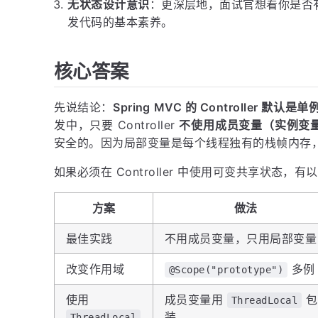
无状态设计意识
：更深层地，面试官想看你是否有
发代码的基本素养。
核心答案
先说结论：
Spring MVC 的 Controller
发中，只要 Controller
不使用成员变量（实例变
安全的。因为局部变量是每个线程独有的栈帧内存
如果必须在 Controller 中使用可变共享状态，
方案
做法
最佳实践
不用成员变量，只用局部变量
改变作用域
多例
@Scope("prototype")
使用
成员变量用
包
ThreadLocal
装
ThreadLocal