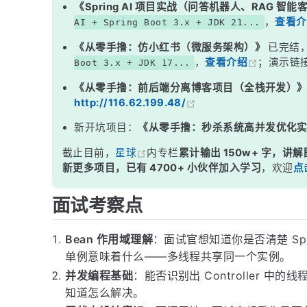
《Spring AI 项目实战（问答机器人、RAG 智
二、错误示范 vs 正确写法
，
查看介
AI + Spring Boot 3.x + JDK 21...
三、如果一定要用共享状态怎么办？
《从零手撸：仿小红书（微服务架构）》
已完结
，
查看介绍
；演示链
Boot 3.x + JDK 17...
四、Service 层需要考虑并发安全吗？
《从零手撸：前后端分离博客项目（全栈开发）
五、一张图总结
http://116.62.199.48/
面试高频追问
新开坑项目：
《从零手撸：秒杀系统高并发优化
常见面试变体
截止目前，
星球
内专栏
累计输出 150w+ 字，讲解
总结
新更多项目，已有 4700+ 小伙伴加入学习
，欢迎
点
面试考察点
Bean 作用域理解
：面试官想知道你是否清楚 Sprin
单例意味着什么——多线程共享同一个实例。
并发编程基础
：能否识别出 Controller 
知道怎么解决。