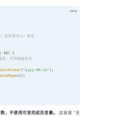
 ✅ 无状态注入，安全
g
 id
)
{
中独享，天然线程安全
DateFormat
(
"yyyy-MM-dd"
)
;
HashMap
<
>
(
)
;
方法参数，不使用可变的成员变量。
这就是 "无