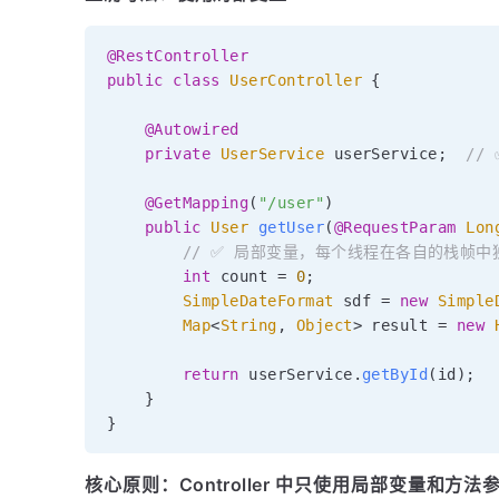
@RestController
public
class
UserController
{
@Autowired
private
UserService
 userService
;
//
@GetMapping
(
"/user"
)
public
User
getUser
(
@RequestParam
Lon
// ✅ 局部变量，每个线程在各自的栈帧
int
 count 
=
0
;
SimpleDateFormat
 sdf 
=
new
Simple
Map
<
String
,
Object
>
 result 
=
new
return
 userService
.
getById
(
id
)
;
}
}
核心原则：Controller 中只使用局部变量和