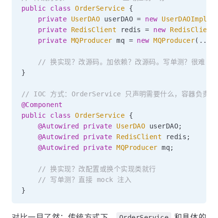
public
class
OrderService
{
private
UserDAO
 userDAO 
=
new
UserDAOImpl
(
)
private
RedisClient
 redis 
=
new
RedisClient
private
MQProducer
 mq 
=
new
MQProducer
(
.
.
.
)
// 换实现？改源码。加依赖？改源码。写单测？很难 mo
}
// IOC 方式：OrderService 只声明需要什么，容器负责
@Component
public
class
OrderService
{
@Autowired
private
UserDAO
 userDAO
;
/
@Autowired
private
RedisClient
 redis
;
/
@Autowired
private
MQProducer
 mq
;
/
// 换实现？改配置或换个实现类就行
// 写单测？直接 mock 注入
}
对比一目了然：传统方式下，
和具体的
OrderService