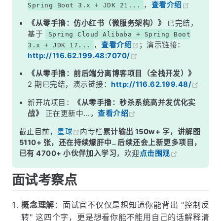
，
查看介绍
Spring Boot 3.x + JDK 21...
四、IOC 容器启动做了什么？
《从零手撸：仿小红书（微服务架构）》
已完结，
五、IOC 带来了什么好处？
基于
Spring Cloud Alibaba + Spring Boot
，
查看介绍
；演示链接：
3.x + JDK 17...
六、IOC 的常见误解
http://116.62.199.48:7070/
面试高频追问
《从零手撸：前后端分离博客项目（全栈开发）》
常见面试变体
2 期已完结，演示链接：
http://116.62.199.48/
记忆口诀
新开坑项目：
《从零手撸：秒杀系统高并发优化实
战》
正在更新中...，
查看介绍
总结
截止目前，
星球
内专栏
累计输出 150w+ 字，讲解图
5110+ 张，还在持续爆肝中.. 后续还会上新更多项目，
已有 4700+ 小伙伴加入学习
，欢迎
点击围观
面试考察点
概念理解
：面试官不仅仅是想知道你能背出 "控制反
转" 这四个字，更是想看你能不能用自己的话解释清