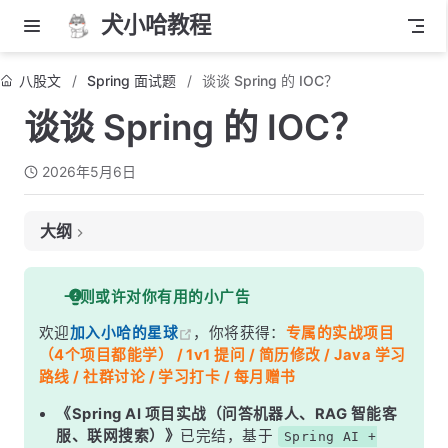
犬小哈教程
八股文
Spring 面试题
谈谈 Spring 的 IOC？
谈谈 Spring 的 IOC？
2026年5月6日
大纲
面试考察点
一则或许对你有用的小广告
核心答案
欢迎
加入小哈的星球
，你将获得：
专属的实战项目
深度解析
（4个项目都能学） / 1v1 提问 / 简历修改 / Java 学习
一、IOC 到底反转了什么？
路线 / 社群讨论 / 学习打卡 / 每月赠书
二、IOC 和 DI 是什么关系？
《Spring AI 项目实战（问答机器人、RAG 智能客
服、联网搜索）》
已完结，基于
Spring AI +
三、Spring 容器的两大核心接口