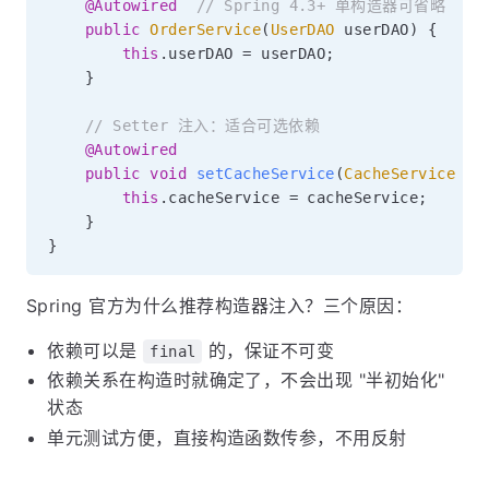
@Autowired
// Spring 4.3+ 单构造器可省略
public
OrderService
(
UserDAO
 userDAO
)
{
this
.
userDAO 
=
 userDAO
;
}
// Setter 注入：适合可选依赖
@Autowired
public
void
setCacheService
(
CacheService
 ca
this
.
cacheService 
=
 cacheService
;
}
}
Spring 官方为什么推荐构造器注入？三个原因：
依赖可以是
的，保证不可变
final
依赖关系在构造时就确定了，不会出现 "半初始化"
状态
单元测试方便，直接构造函数传参，不用反射