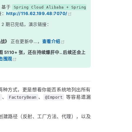
，基于
Spring Cloud Alibaba + Spring
接：
http://116.62.199.48:7070/
》
2 期已完结，演示链接：
实战》
正在更新中...，
查看介绍
图 5110+ 张，还在持续爆肝中.. 后续还会上
击围观
L" 两种方式，更是想看你能否系统地列出所有
、
、
等容易遗漏
t
FactoryBean
@Import
创建路径（反射、工厂方法、代理），以及