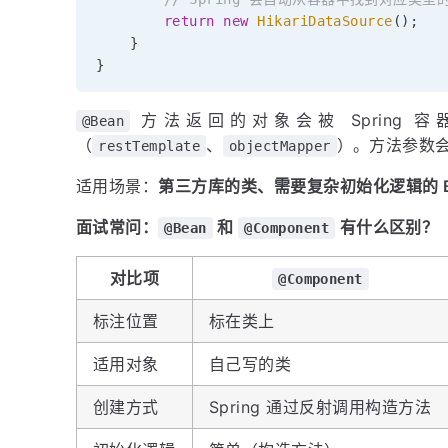
return
new
HikariDataSource
(
)
;
}
}
方法返回的对象会被 Spring 容
@Bean
（
、
）。方法参数
restTemplate
objectMapper
适用场景：
第三方库的类、需要复杂初始化逻辑的 B
面试常问：
和
有什么区别？
@Bean
@Component
对比项
@Component
标注位置
标在类上
适用对象
自己写的类
创建方式
Spring 通过反射调用构造方法