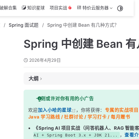
破解合集
知识星球
项目实战
特价云服务器
文
Spring 面试题
Spring 中创建 Bean 有几种方式？
Spring 中创建 Bean
2026年4月29日
大纲
面试考察点
一则或许对你有用的小广告
核心答案
欢迎
加入小哈的星球
，你将获得：
专属的实战项目（4
深度解析
Java 学习路线 / 社群讨论 / 学习打卡 / 每月赠书
一、@Component 系列注解（组件扫描）
《Spring AI 项目实战（问答机器人、RAG 智
二、@Configuration + @Bean
，
查看介
AI + Spring Boot 3.x + JDK 21...