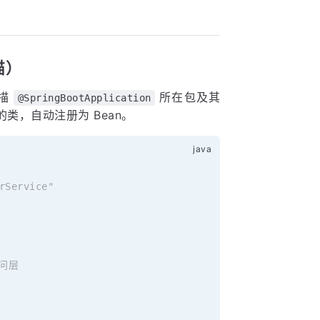
描）
扫描
所在包及其
@SpringBootApplication
类，自动注册为 Bean。
Service"
访问层