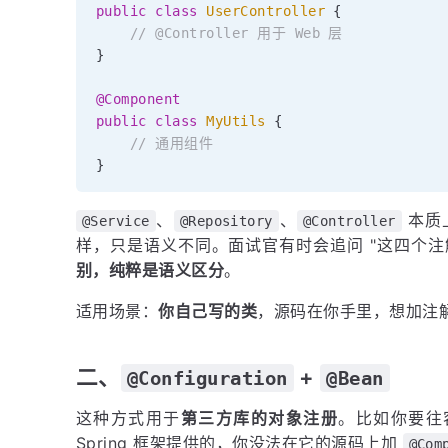
public
class
UserController
{
// @Controller 用于 Web 层
}
@Component
public
class
MyUtils
{
// 通用组件
}
、
、
本质
@Service
@Repository
@Controller
样，只是语义不同。面试官有时会追问 "这四个注
别，纯粹是语义区分
。
适用场景：
你自己写的类
，源码在你手里，想加注
二、
+
@Configuration
@Bean
这种方式用于
第三方库的对象注册
。比如你要往
Spring 框架提供的，你没法在它的源码上加
@Com