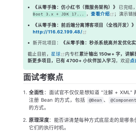
三、FactoryBean
《从零手撸：仿小红书（微服务架构）》
已完结
，
查看介绍
；演示链
Boot 3.x + JDK 17...
四、@Import
《从零手撸：前后端分离博客项目（全栈开发）
五、XML 配置
http://116.62.199.48/
六、编程式注册
新开坑项目：
《从零手撸：秒杀系统高并发优化
七、创建方式的本质对比
截止目前，
星球
内专栏
累计输出 150w+ 字，讲解
面试高频追问
新更多项目，已有 4700+ 小伙伴加入学习
，欢迎
点
常见面试变体
面试考察点
记忆口诀
总结
全面性
：面试官不仅仅是想知道 "注解 + XM
注册 Bean 的方式，包括
、
@Bean
@Componen
的方式。
原理深度
：能否讲清楚每种方式底层走的是哪条
它们的执行时机。