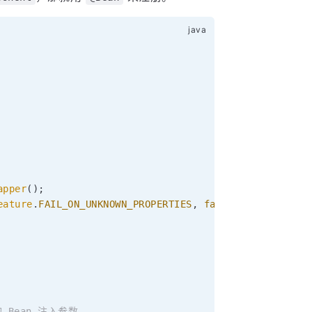
apper
(
)
;
eature
.
FAIL_ON_UNKNOWN_PROPERTIES
,
false
)
;
 Bean 注入参数