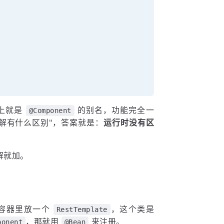
上就是
的别名，功能完全一
@Component
解有什么区别"，答案就是：
运行时没有区
解就加。
容器里放一个
，这个类是
RestTemplate
，那就用
来注册。
ponent
@Bean