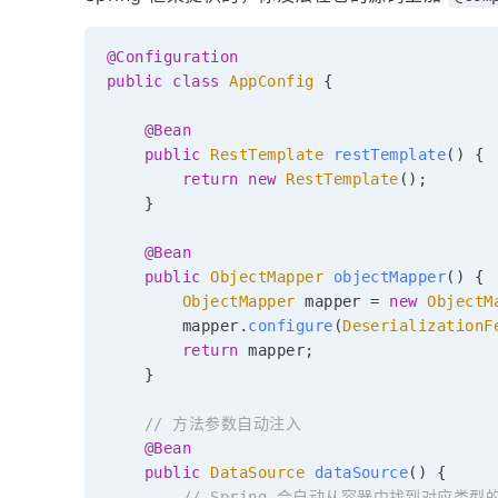
@Configuration
public
class
AppConfig
{
@Bean
public
RestTemplate
restTemplate
(
)
{
return
new
RestTemplate
(
)
;
}
@Bean
public
ObjectMapper
objectMapper
(
)
{
ObjectMapper
 mapper 
=
new
ObjectM
        mapper
.
configure
(
DeserializationF
return
 mapper
;
}
// 方法参数自动注入
@Bean
public
DataSource
dataSource
(
)
{
// Spring 会自动从容器中找到对应类型的