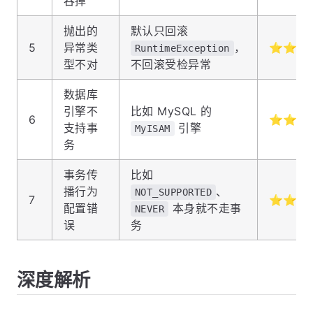
吞掉
抛出的
默认只回滚
5
异常类
，
⭐⭐⭐
RuntimeException
型不对
不回滚受检异常
数据库
引擎不
比如 MySQL 的
6
⭐⭐⭐
支持事
引擎
MyISAM
务
事务传
比如
播行为
、
NOT_SUPPORTED
7
⭐⭐⭐
配置错
本身就不走事
NEVER
误
务
深度解析