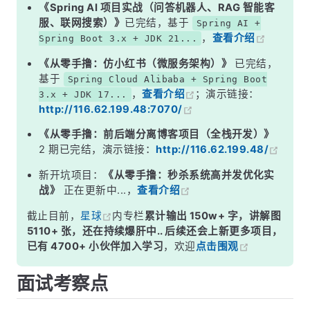
二、方法不是 public
《Spring AI 项目实战（问答机器人、RAG 智能客
服、联网搜索）》
已完结，基于
Spring AI +
三、方法被 final 或 static 修饰
，
查看介绍
Spring Boot 3.x + JDK 21...
四、异常被 try-catch 吞掉
《从零手撸：仿小红书（微服务架构）》
已完结，
五、抛出的异常类型不对
基于
Spring Cloud Alibaba + Spring Boot
，
查看介绍
；演示链接：
3.x + JDK 17...
六、数据库引擎不支持事务
http://116.62.199.48:7070/
七、事务传播行为配置错误
《从零手撸：前后端分离博客项目（全栈开发）》
面试高频追问
2 期已完结，演示链接：
http://116.62.199.48/
常见面试变体
新开坑项目：
《从零手撸：秒杀系统高并发优化实
战》
正在更新中...，
查看介绍
记忆口诀
截止目前，
星球
内专栏
累计输出 150w+ 字，讲解图
总结
5110+ 张，还在持续爆肝中.. 后续还会上新更多项目，
已有 4700+ 小伙伴加入学习
，欢迎
点击围观
面试考察点