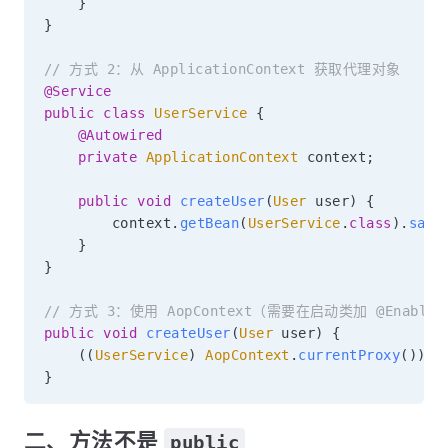
}
}
// 方式 2：从 ApplicationContext 获取代理对象
@Service
public
class
UserService
{
@Autowired
private
ApplicationContext
 context
;
public
void
createUser
(
User
 user
)
{
        context
.
getBean
(
UserService
.
class
)
.
save
}
}
// 方式 3：使用 AopContext（需要在启动类加 @EnableAspec
public
void
createUser
(
User
 user
)
{
(
(
UserService
)
AopContext
.
currentProxy
(
)
)
.
s
}
二、方法不是
public