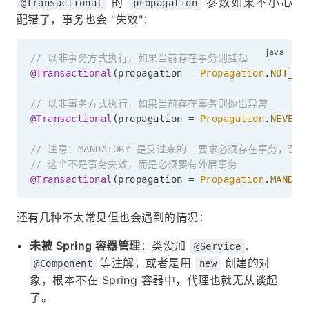
的
参数如果不小心
@Transactional
propagation
配错了，事务也会 "失效"：
// 以非事务方式执行，如果当前存在事务则挂起
@Transactional
(
propagation 
=
Propagation
.
NOT_SU
// 以非事务方式执行，如果当前存在事务则抛出异常
@Transactional
(
propagation 
=
Propagation
.
NEVER
)
// 注意：MANDATORY 是反过来的——要求必须存在事务，否
// 这个不是事务失效，而是必须要有外层事务
@Transactional
(
propagation 
=
Propagation
.
MANDAT
还有几种不太常见但也会遇到的情况：
未被 Spring 容器管理
：类没加
、
@Service
等注解，或者是用
创建的对
@Component
new
象，根本不在 Spring 容器中，代理也就无从谈起
了。