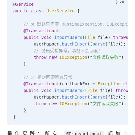
@Service
public
class
UserService
{
// ❌ 默认只回滚 RuntimeException，IOExcep
@Transactional
public
void
importUsers
(
File
 file
)
throws
I
        userMapper
.
batchInsert
(
parse
(
file
)
)
;
// 抛出受检异常，事务不会回滚！
throw
new
IOException
(
"文件读取失败"
)
;
}
// ✅ 指定回滚所有异常
@Transactional
(
rollbackFor 
=
Exception
.
clas
public
void
importUsers2
(
File
 file
)
throws
        userMapper
.
batchInsert
(
parse
(
file
)
)
;
throw
new
IOException
(
"文件读取失败"
)
;
}
}
最佳实践
：所有
都加上
@Transactional