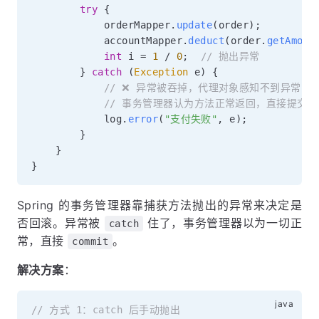
try
{
            orderMapper
.
update
(
order
)
;
            accountMapper
.
deduct
(
order
.
getAmoun
int
 i 
=
1
/
0
;
// 抛出异常
}
catch
(
Exception
 e
)
{
// ❌ 异常被吞掉，代理对象感知不到异常
// 事务管理器认为方法正常返回，直接提交事
            log
.
error
(
"支付失败"
,
 e
)
;
}
}
}
Spring 的事务管理器靠捕获方法抛出的异常来决定是
否回滚。异常被
住了，事务管理器以为一切正
catch
常，直接
。
commit
解决方案
：
// 方式 1：catch 后手动抛出