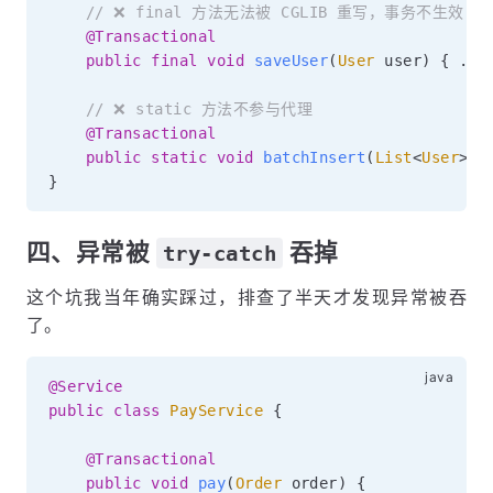
// ❌ final 方法无法被 CGLIB 重写，事务不生效
@Transactional
public
final
void
saveUser
(
User
 user
)
{
.
.
.
// ❌ static 方法不参与代理
@Transactional
public
static
void
batchInsert
(
List
<
User
>
 u
}
四、异常被
吞掉
try-catch
这个坑我当年确实踩过，排查了半天才发现异常被吞
了。
@Service
public
class
PayService
{
@Transactional
public
void
pay
(
Order
 order
)
{