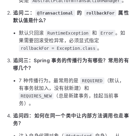
类是
。
AbstractPlatformTransactionManager
追问二：
的
属性
@Transactional
rollbackFor
默认值是什么？
默认只回滚
和
。如
RuntimeException
Error
果需要回滚受检异常，必须显式指定
。
rollbackFor = Exception.class
追问三：Spring 事务的传播行为有哪些？常用的有
哪几个？
7 种传播行为。最常用的是
（默认，
REQUIRED
有事务就加入，没有就新建）和
（总是新建事务，挂起当前事
REQUIRES_NEW
务）。
追问四：如何在同一个类中让内部方法调用也走事
务？
注入自身代理对象（
自身）、从
@Autowired