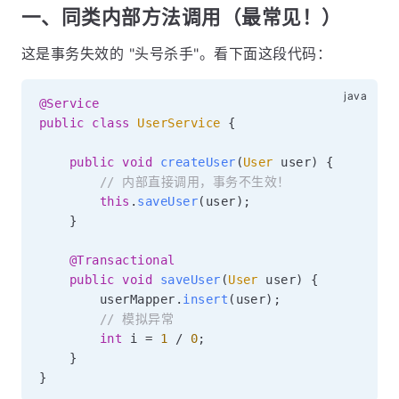
一、同类内部方法调用（最常见！）
这是事务失效的 "头号杀手"。看下面这段代码：
@Service
public
class
UserService
{
public
void
createUser
(
User
 user
)
{
// 内部直接调用，事务不生效！
this
.
saveUser
(
user
)
;
}
@Transactional
public
void
saveUser
(
User
 user
)
{
        userMapper
.
insert
(
user
)
;
// 模拟异常
int
 i 
=
1
/
0
;
}
}