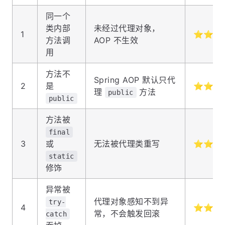
同一个
类内部
未经过代理对象，
1
⭐⭐⭐
方法调
AOP 不生效
用
方法不
Spring AOP 默认只代
2
是
⭐⭐⭐
理
方法
public
public
方法被
final
3
或
无法被代理类重写
⭐⭐⭐
static
修饰
异常被
代理对象感知不到异
try-
4
⭐⭐⭐
常，不会触发回滚
catch