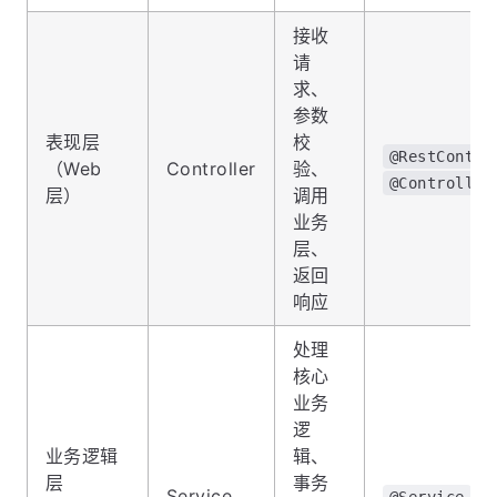
接收
请
求、
参数
表现层
校
@RestContro
（Web
Controller
验、
@Controller
层）
调用
业务
层、
返回
响应
处理
核心
业务
逻
业务逻辑
辑、
层
事务
Service
@Service