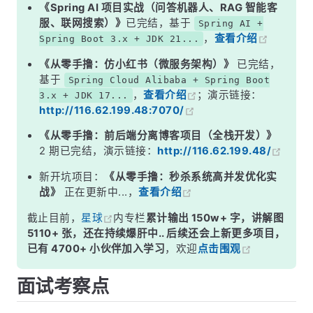
二、各层代码示例
《Spring AI 项目实战（问答机器人、RAG 智能客
服、联网搜索）》
已完结，基于
Spring AI +
三、三层架构 vs MVC 模式
，
查看介绍
Spring Boot 3.x + JDK 21...
四、为什么要分层？不分不行吗？
《从零手撸：仿小红书（微服务架构）》
已完结，
五、常见违规写法
基于
Spring Cloud Alibaba + Spring Boot
，
查看介绍
；演示链接：
3.x + JDK 17...
面试高频追问
http://116.62.199.48:7070/
常见面试变体
《从零手撸：前后端分离博客项目（全栈开发）》
总结
2 期已完结，演示链接：
http://116.62.199.48/
新开坑项目：
《从零手撸：秒杀系统高并发优化实
战》
正在更新中...，
查看介绍
截止目前，
星球
内专栏
累计输出 150w+ 字，讲解图
5110+ 张，还在持续爆肝中.. 后续还会上新更多项目，
已有 4700+ 小伙伴加入学习
，欢迎
点击围观
面试考察点