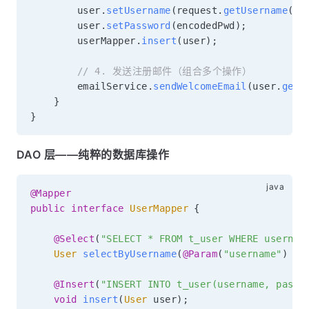
        user
.
setUsername
(
request
.
getUsername
(
)
)
        user
.
setPassword
(
encodedPwd
)
;
        userMapper
.
insert
(
user
)
;
// 4. 发送注册邮件（组合多个操作）
        emailService
.
sendWelcomeEmail
(
user
.
getU
}
}
DAO 层——纯粹的数据库操作
@Mapper
public
interface
UserMapper
{
@Select
(
"SELECT * FROM t_user WHERE usernam
User
selectByUsername
(
@Param
(
"username"
)
St
@Insert
(
"INSERT INTO t_user(username, passw
void
insert
(
User
 user
)
;