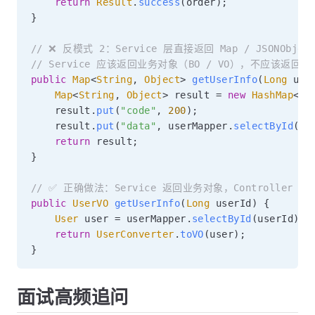
return
Result
.
success
(
order
)
;
}
// ❌ 反模式 2：Service 层直接返回 Map / JSONObjec
// Service 应该返回业务对象（BO / VO），不应该返回跟
public
Map
<
String
,
Object
>
getUserInfo
(
Long
 use
Map
<
String
,
Object
>
 result 
=
new
HashMap
<
>
(
    result
.
put
(
"code"
,
200
)
;
    result
.
put
(
"data"
,
 userMapper
.
selectById
(
us
return
 result
;
}
// ✅ 正确做法：Service 返回业务对象，Controller 
public
UserVO
getUserInfo
(
Long
 userId
)
{
User
 user 
=
 userMapper
.
selectById
(
userId
)
;
return
UserConverter
.
toVO
(
user
)
;
}
面试高频追问