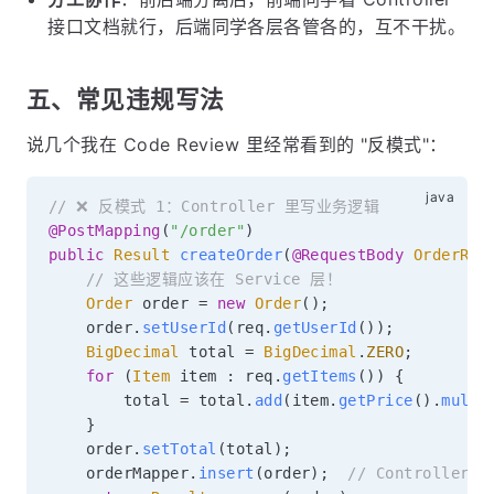
接口文档就行，后端同学各层各管各的，互不干扰。
五、常见违规写法
说几个我在 Code Review 里经常看到的 "反模式"：
// ❌ 反模式 1：Controller 里写业务逻辑
@PostMapping
(
"/order"
)
public
Result
createOrder
(
@RequestBody
OrderReq
// 这些逻辑应该在 Service 层！
Order
 order 
=
new
Order
(
)
;
    order
.
setUserId
(
req
.
getUserId
(
)
)
;
BigDecimal
 total 
=
BigDecimal
.
ZERO
;
for
(
Item
 item 
:
 req
.
getItems
(
)
)
{
        total 
=
 total
.
add
(
item
.
getPrice
(
)
.
multi
}
    order
.
setTotal
(
total
)
;
    orderMapper
.
insert
(
order
)
;
// Controller