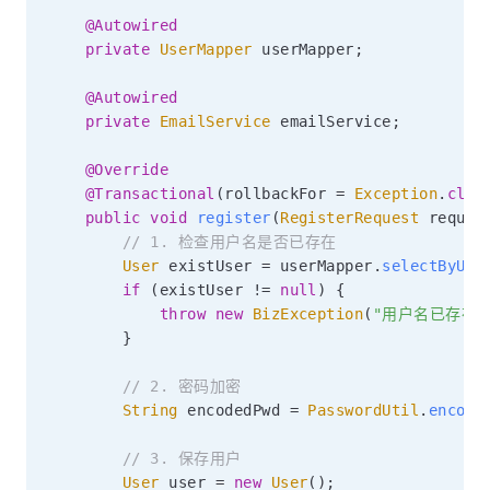
@Autowired
private
UserMapper
 userMapper
;
@Autowired
private
EmailService
 emailService
;
@Override
@Transactional
(
rollbackFor 
=
Exception
.
clas
public
void
register
(
RegisterRequest
 reques
// 1. 检查用户名是否已存在
User
 existUser 
=
 userMapper
.
selectByUse
if
(
existUser 
!=
null
)
{
throw
new
BizException
(
"用户名已存在"
}
// 2. 密码加密
String
 encodedPwd 
=
PasswordUtil
.
encode
// 3. 保存用户
User
 user 
=
new
User
(
)
;