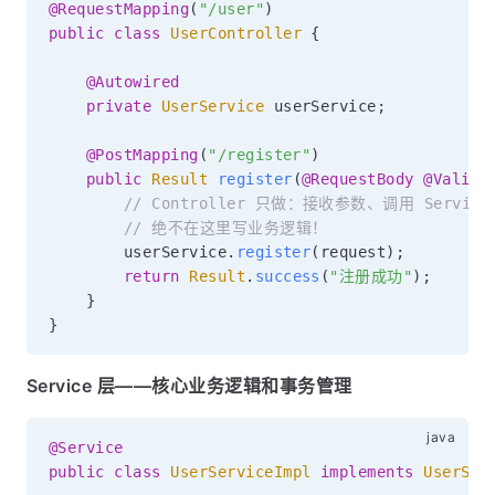
@RequestMapping
(
"/user"
)
public
class
UserController
{
@Autowired
private
UserService
 userService
;
@PostMapping
(
"/register"
)
public
Result
register
(
@RequestBody
@Valid
// Controller 只做：接收参数、调用 Servi
// 绝不在这里写业务逻辑！
        userService
.
register
(
request
)
;
return
Result
.
success
(
"注册成功"
)
;
}
}
Service 层——核心业务逻辑和事务管理
@Service
public
class
UserServiceImpl
implements
UserSer