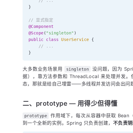
// ...
}
// 显式指定
@Component
@Scope
(
"singleton"
)
public
class
UserService
{
// ...
}
大多数业务场景用
没问题，因为 Spr
singleton
据），靠方法参数和 ThreadLocal 来处理并发。但如
态，那就是给自己埋雷——多线程并发访问会出问
二、prototype — 用得少但得懂
作用域下，每次从容器中获取 Bean
prototype
到一个全新的实例。Spring 只负责创建，
不负责销