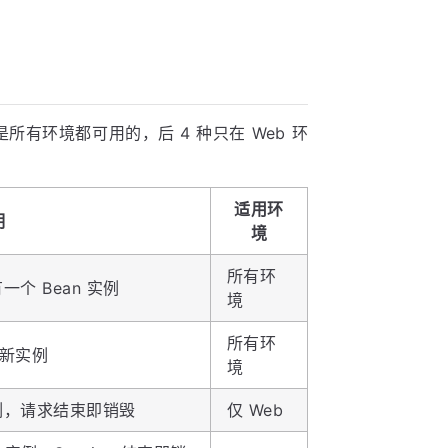
种是所有环境都可用的，后 4 种只在 Web 环
适用环
明
境
所有环
一个 Bean 实例
境
所有环
个新实例
境
实例，请求结束即销毁
仅 Web