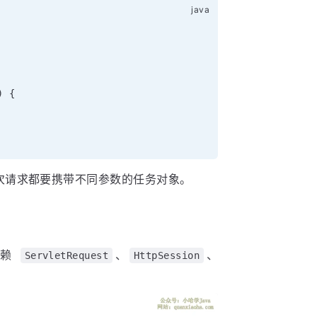
)
{
次请求都要携带不同参数的任务对象。
依赖
、
、
ServletRequest
HttpSession