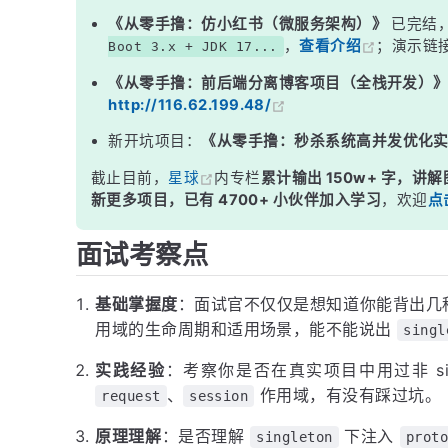
三、Web 环境的四种作用域
《从零手撸：仿小红书（微服务架构）》
已完结
，
查看介绍
；演示链
Boot 3.x + JDK 17...
四、singleton 里注入 prototype 的 &quot;陷阱&quot;
《从零手撸：前后端分离博客项目（全栈开发）
五、如何指定作用域
http://116.62.199.48/
面试高频追问
新开坑项目：
《从零手撸：秒杀系统高并发优化
常见面试变体
截止目前，
星球
内专栏
累计输出 150w+ 字，讲解
记忆口诀
新更多项目，已有 4700+ 小伙伴加入学习
，欢迎
点
总结
面试考察点
基础掌握度
：面试官不仅仅是想知道你能背出几
用域的生命周期和适用场景，能不能说出
singl
实践经验
：考察你是否在真实项目中用过非 sing
、
作用域，有没有踩过坑。
request
session
原理理解
：是否理解
下注入
singleton
proto