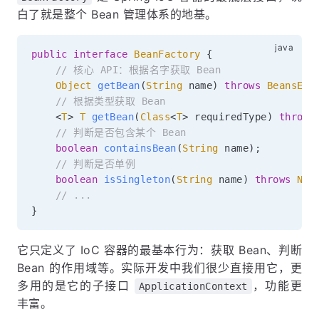
白了就是整个 Bean 管理体系的地基。
public
interface
BeanFactory
{
// 核心 API：根据名字获取 Bean
Object
getBean
(
String
 name
)
throws
BeansExc
// 根据类型获取 Bean
<
T
>
T
getBean
(
Class
<
T
>
 requiredType
)
throws
// 判断是否包含某个 Bean
boolean
containsBean
(
String
 name
)
;
// 判断是否单例
boolean
isSingleton
(
String
 name
)
throws
NoS
// ...
}
它只定义了 IoC 容器的最基本行为：获取 Bean、判断
Bean 的作用域等。实际开发中我们很少直接用它，更
多用的是它的子接口
，功能更
ApplicationContext
丰富。