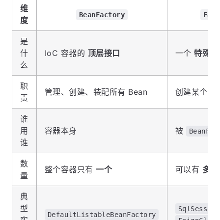
维
BeanFactory
Fact
度
是
什
IoC 容器的
顶层接口
一个
特殊的 
么
职
管理、创建、装配所有 Bean
创建某个
复
责
谁
用
容器本身
被
BeanFac
谁
数
整个容器只有
一个
可以有
多个
量
典
型
SqlSession
DefaultListableBeanFactory