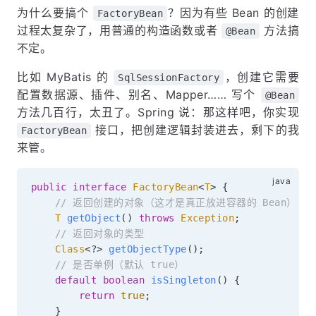
为什么要搞个
？因为有些 Bean 的创建
FactoryBean
过程太复杂了，用普通的构造函数或者
方法搞
@Bean
不定。
比如 MyBatis 的
，创建它需要
SqlSessionFactory
配置数据源、插件、别名、Mapper…… 写个
@Bean
方法几百行，太丑了。Spring 说：那这样吧，你实现
接口，把创建逻辑封装进去，剩下的我
FactoryBean
来管。
public
interface
FactoryBean
<
T
>
{
// 返回创建的对象（这才是真正放进容器的 Bean）
T
getObject
(
)
throws
Exception
;
// 返回对象的类型
Class
<
?
>
getObjectType
(
)
;
// 是否单例（默认 true）
default
boolean
isSingleton
(
)
{
return
true
;
}