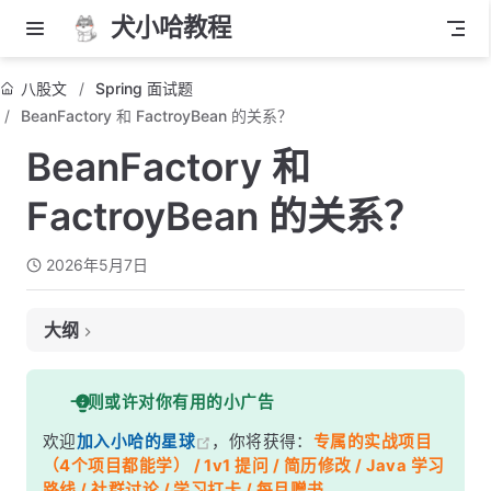
犬小哈教程
八股文
Spring 面试题
BeanFactory 和 FactroyBean 的关系？
BeanFactory 和
FactroyBean 的关系？
2026年5月7日
大纲
面试考察点
一则或许对你有用的小广告
核心答案
欢迎
加入小哈的星球
，你将获得：
专属的实战项目
深度解析
（4个项目都能学） / 1v1 提问 / 简历修改 / Java 学习
一、BeanFactory —— Spring 的 &quot;总工厂&quot;
路线 / 社群讨论 / 学习打卡 / 每月赠书