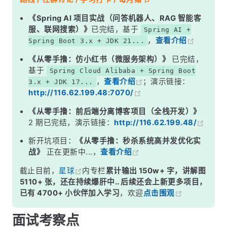
二、FactoryBean —— 特殊的 &quot;定制工人&quot;
《Spring AI 项目实战（问答机器人、RAG 智能客
服、联网搜索）》
已完结，基于
Spring AI +
三、关键区别：注册的是谁，拿到的是谁？
，
查看介绍
Spring Boot 3.x + JDK 21...
四、FactoryBean 的经典应用场景
《从零手撸：仿小红书（微服务架构）》
已完结，
五、常见误区
基于
Spring Cloud Alibaba + Spring Boot
，
查看介绍
；演示链接：
3.x + JDK 17...
面试高频追问
http://116.62.199.48:7070/
常见面试变体
《从零手撸：前后端分离博客项目（全栈开发）》
记忆口诀
2 期已完结，演示链接：
http://116.62.199.48/
总结
新开坑项目：
《从零手撸：秒杀系统高并发优化实
战》
正在更新中...，
查看介绍
截止目前，
星球
内专栏
累计输出 150w+ 字，讲解图
5110+ 张，还在持续爆肝中.. 后续还会上新更多项目，
已有 4700+ 小伙伴加入学习
，欢迎
点击围观
面试考察点