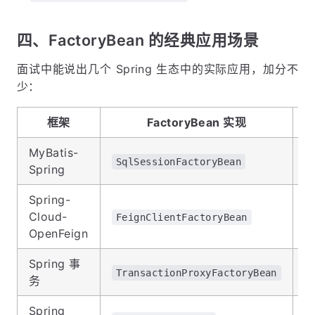
四、FactoryBean 的经典应用场景
面试中能说出几个 Spring 生态中的实际应用，加分不
少：
框架
FactoryBean 实现
MyBatis-
SqlSessionFactoryBean
S
Spring
Spring-
Cloud-
F
FeignClientFactoryBean
OpenFeign
Spring 事
TransactionProxyFactoryBean
务
Spring