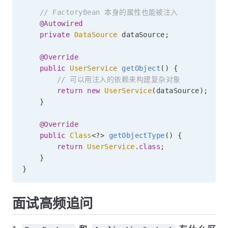
// FactoryBean 本身的属性也能被注入
@Autowired
private
DataSource
 dataSource
;
@Override
public
UserService
getObject
(
)
{
// 可以用注入的依赖来构建复杂对象
return
new
UserService
(
dataSource
)
;
}
@Override
public
Class
<
?
>
getObjectType
(
)
{
return
UserService
.
class
;
}
}
面试高频追问