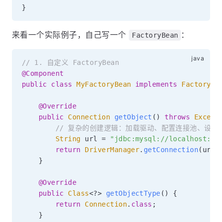
}
来看一个实际例子，自己写一个
：
FactoryBean
// 1. 自定义 FactoryBean
@Component
public
class
MyFactoryBean
implements
FactoryBe
@Override
public
Connection
getObject
(
)
throws
Except
// 复杂的创建逻辑：加载驱动、配置连接池、设置参
String
 url 
=
"jdbc:mysql://localhost:33
return
DriverManager
.
getConnection
(
url
,
}
@Override
public
Class
<
?
>
getObjectType
(
)
{
return
Connection
.
class
;
}