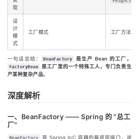
实
FeignClien
现
设
计
工厂模式
工厂方法模
模
式
一句话总结：
是生产 Bean 的工厂，
BeanFactory
是工厂里的一个特殊工人，专门负责生
FactoryBean
产某种复杂产品
。
深度解析
一、BeanFactory —— Spring 的 "总工
厂"
是 Spring IoC 容器的最底层接口，说
BeanFactory