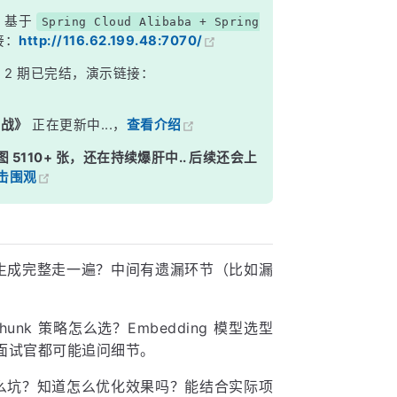
，基于
Spring Cloud Alibaba + Spring
接：
http://116.62.199.48:7070/
的演进
》
2 期已完结，演示链接：
实战》
正在更新中...，
查看介绍
图 5110+ 张，还在持续爆肝中.. 后续还会上
击围观
线生成完整走一遍？中间有遗漏环节（比如漏
nk 策略怎么选？Embedding 模型选型
面试官都可能追问细节。
什么坑？知道怎么优化效果吗？能结合实际项