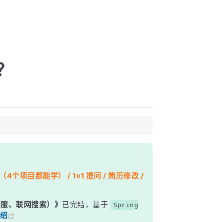
？
个项目都能学） / 1v1 提问 / 简历修改 /
能客服、联网搜索）》
已完结，基于
Spring
绍