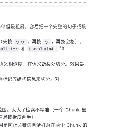
，最简单但最粗暴。容易把一个完整的句子或段
（先按
，再按
，再按空格），
\n\n
\n
和
的
Splitter
LangChain4j
文本的语义相似度，在语义断裂处切分。效果最
落标记等结构信息来切分。对
用的范围。太大了检索不精准（一个 Chunk 里
信息被拆成两半）
叠的作用是防止关键信息恰好落在两个 Chunk 的