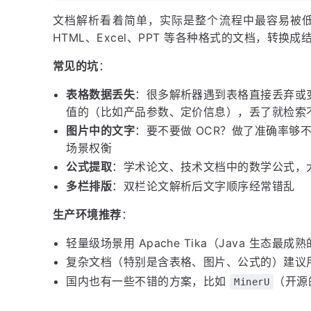
文档解析看着简单，实际是整个流程中最容易被低估
HTML、Excel、PPT 等各种格式的文档，转换
常见的坑
：
表格数据丢失
：很多解析器遇到表格直接丢弃或
值的（比如产品参数、定价信息），丢了就检索
图片中的文字
：要不要做 OCR？做了准确率够
场景权衡
公式提取
：学术论文、技术文档中的数学公式，
多栏排版
：双栏论文解析后文字顺序经常错乱
生产环境推荐
：
轻量级场景用 Apache Tika（Java 生态
复杂文档（特别是含表格、图片、公式的）建议
国内也有一些不错的方案，比如
（开源
MinerU