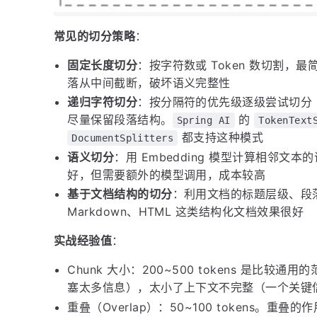
常见的切分策略
：
固定长度切分
：按字符数或 Token 数切割
落从中间截断，破坏语义完整性
递归字符切分
：按分隔符的优先级逐级尝试切分
尽量保留段落结构。
的
Spring AI
TokenText
都支持这种模式
DocumentSplitters
语义切分
：用 Embedding 模型计算相邻
好，但需要额外的模型调用，成本较高
基于文档结构的切分
：利用文档的标题层级、段
Markdown、HTML 这类结构化文档效果很好
实战经验值
：
Chunk 大小：200~500 tokens 是比较通
塞太多信息），太小了上下文不完整（一个关键
重叠（Overlap）：50~100 tokens。重