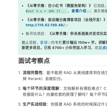
三、代码示例
《从零手撸：仿小红书（微服务架构）》
已完结
，
查看介绍
；演示链
Boot 3.x + JDK 17...
四、Naive RAG → Advanced RAG → Agentic RAG 
《从零手撸：前后端分离博客项目（全栈开发）
面试高频追问
http://116.62.199.48/
常见面试变体
新开坑项目：
《从零手撸：秒杀系统高并发优化
记忆口诀
截止目前，
星球
内专栏
累计输出 150w+ 字，讲解
总结
新更多项目，已有 4700+ 小伙伴加入学习
，欢迎
点
面试考察点
流程完整性
：能不能把 RAG 从离线建库到在
掉 Rerank）会被扣分。
每个环节的深度理解
：文档解析有哪些难点？Chu
依据是什么？向量检索的原理了解吗？每个环节
生产实战经验
：你搭建 RAG 系统的时候踩过