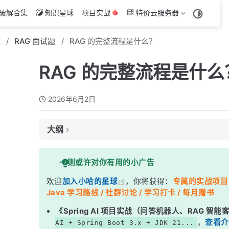
破解合集
知识星球
项目实战
特价云服务器
文
RAG 面试题
RAG 的完整流程是什么？
RAG 的完整流程是什么
2026年6月2日
大纲
面试考察点
一则或许对你有用的小广告
核心答案
欢迎
加入小哈的星球
，你将获得：
专属的实战项目（4
深度解析
Java 学习路线 / 社群讨论 / 学习打卡 / 每月赠书
一、离线阶段：知识库构建
《Spring AI 项目实战（问答机器人、RAG 智
二、在线阶段：查询与生成
，
查看介
AI + Spring Boot 3.x + JDK 21...