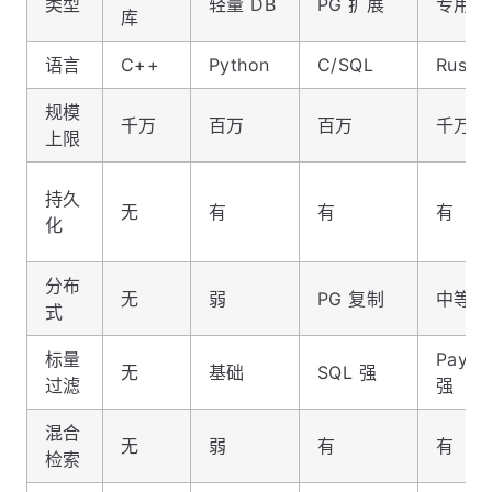
类型
轻量 DB
PG 扩展
专用 D
库
语言
C++
Python
C/SQL
Rust
规模
千万
百万
百万
千万
上限
持久
无
有
有
有
化
分布
无
弱
PG 复制
中等
式
标量
Paylo
无
基础
SQL 强
过滤
强
混合
无
弱
有
有
检索