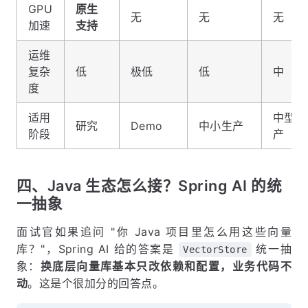
GPU
原生
无
无
无
加速
支持
运维
复杂
低
极低
低
中
度
适用
中型生
研究
Demo
中小生产
阶段
产
四、Java 生态怎么接？Spring AI 的统
一抽象
面试官如果追问 "你 Java 项目里怎么用这些向量
库？"，Spring AI 给的答案是
统一抽
VectorStore
象：
换底层向量库基本只改依赖和配置，业务代码不
动
。这是个很加分的回答点。