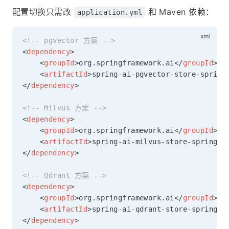
配置切换只需改
和 Maven 依赖：
application.yml
<!-- pgvector 方案 -->
<
dependency
>
<
groupId
>
org.springframework.ai
</
groupId
>
<
artifactId
>
spring-ai-pgvector-store-spring
</
dependency
>
<!-- Milvus 方案 -->
<
dependency
>
<
groupId
>
org.springframework.ai
</
groupId
>
<
artifactId
>
spring-ai-milvus-store-spring-b
</
dependency
>
<!-- Qdrant 方案 -->
<
dependency
>
<
groupId
>
org.springframework.ai
</
groupId
>
<
artifactId
>
spring-ai-qdrant-store-spring-b
</
dependency
>