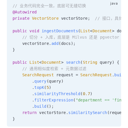
// 业务代码完全一致，底层可无缝切换
@Autowired
private
VectorStore
 vectorStore
;
// 接口，具体
public
void
ingestDocuments
(
List
<
Document
>
 docs
// 切分 + 入库，底层是 Milvus 还是 pgvector 
    vectorStore
.
add
(
docs
)
;
}
public
List
<
Document
>
search
(
String
 query
)
{
// 通用相似度检索 + 元数据过滤
SearchRequest
 request 
=
SearchRequest
.
build
.
query
(
query
)
.
topK
(
5
)
.
similarityThreshold
(
0.7
)
.
filterExpression
(
"department == 'finan
.
build
(
)
;
return
 vectorStore
.
similaritySearch
(
request
}