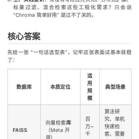
标量过滤、混合检索这些工程化需求？只会说
"Chroma 简单好用" 是过不了关的。
核心答案
先给一张 "一句话选型表"，记牢这张表面试基本就稳
了：
适
用
数据库
本质定位
典型场景
规
模
算法研
百
究、单机
向量检索
库
万~
快速检
FAISS
（Meta 开
千
索、需要
源）