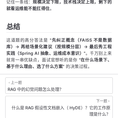
记住一条线：
规模决定下限，技术栈决定上限，剩下的
就看运维能不能扛得住
。
总结
这道题的高分答法是
"先纠正概念（FAISS 不是数据
库）→ 再给场景化建议（按规模分层）→ 最后秀工程
实践（Spring AI 抽象、运维成本意识）"
。千万别上来
就背一串优缺点，面试官想听的是你
"在什么场景下、
基于什么理由、选了什么方案"
的决策过程。
上一题
RAG 中的幻觉问题怎么处理？
下一题
什么是 RAG 假设性文档嵌入（ HyDE）？它的工作原
理是什么？