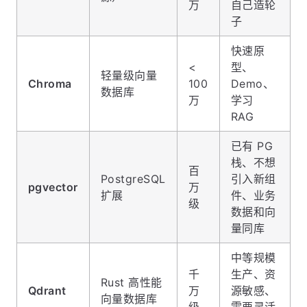
万
自己造轮
子
快速原
<
型、
轻量级向量
Chroma
100
Demo、
数据库
万
学习
RAG
已有 PG
栈、不想
百
PostgreSQL
引入新组
pgvector
万
扩展
件、业务
级
数据和向
量同库
中等规模
千
生产、资
Rust 高性能
Qdrant
万
源敏感、
向量数据库