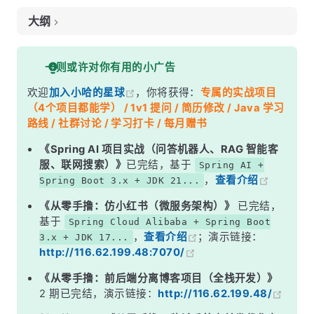
大纲
面试考察点
一则或许对你有用的小广告
核心答案
欢迎
加入小哈的星球
，你将获得：
专属的实战项目
深度解析
（4个项目都能学） / 1v1 提问 / 简历修改 / Java 学习
一、先搞清一个核心误区：FAISS 不是数据库
路线 / 社群讨论 / 学习打卡 / 每月赠书
二、五大方案逐一拆解
《Spring AI 项目实战（问答机器人、RAG 智能客
服、联网搜索）》
已完结，基于
Spring AI +
三、横向对比总表
，
查看介绍
Spring Boot 3.x + JDK 21...
四、Java 生态怎么接？Spring AI 的统一抽象
《从零手撸：仿小红书（微服务架构）》
已完结，
五、选型决策流程
基于
Spring Cloud Alibaba + Spring Boot
，
查看介绍
；演示链接：
3.x + JDK 17...
面试高频追问
http://116.62.199.48:7070/
常见面试变体
《从零手撸：前后端分离博客项目（全栈开发）》
记忆口诀
2 期已完结，演示链接：
http://116.62.199.48/
总结