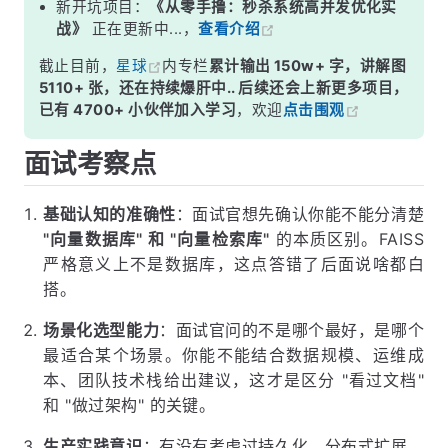
新开坑项目：
《从零手撸：秒杀系统高并发优化实
战》
正在更新中...，
查看介绍
截止目前，
星球
内专栏
累计输出 150w+ 字，讲解图
5110+ 张，还在持续爆肝中.. 后续还会上新更多项目，
已有 4700+ 小伙伴加入学习
，欢迎
点击围观
面试考察点
基础认知的准确性
：面试官想先确认你能不能分清楚
"向量数据库" 和 "向量检索库"
的本质区别。FAISS
严格意义上不是数据库，这点答错了后面说啥都白
搭。
场景化选型能力
：面试官问的不是哪个最好，是哪个
最适合某个场景。你能不能结合数据规模、运维成
本、团队技术栈给出建议，这才是区分 "看过文档"
和 "做过架构" 的关键。
生产实践意识
：有没有考虑过持久化、分布式扩展、