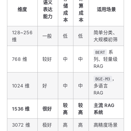
语义
储
算
维度
表达
适用场景
成
成
能力
本
本
128~256
简单分类、
一般
低
低
维
大规模初筛
系
BERT
768 维
较好
中
中
列、轻量级
RAG
，
BGE-M3
1024 维
好
中
中
多语言
RAG
较
较
主流 RAG
1536 维
很好
高
高
系统
3072 维
极好
高
高
高精度场景