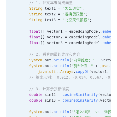
// 1. 把文本编码成向量
String
 text1 
=
"怎么退货"
;
String
 text2 
=
"退换货政策"
;
String
 text3 
=
"北京天气预报"
;
float
[
]
 vector1 
=
 embeddingModel
.
embed
(
float
[
]
 vector2 
=
 embeddingModel
.
embed
(
float
[
]
 vector3 
=
 embeddingModel
.
embed
(
// 2. 看看向量的维度和内容
System
.
out
.
println
(
"向量维度："
+
 vector1
System
.
out
.
println
(
"前5个值："
+
java
.
ut
java
.
util
.
Arrays
.
copyOf
(
vector1
,
5
)
// 输出示例：[0.012, -0.034, 0.567, -0.18
// 3. 计算余弦相似度
double
 sim12 
=
cosineSimilarity
(
vector1
double
 sim13 
=
cosineSimilarity
(
vector1
System
.
out
.
println
(
"'怎么退货' vs '退换