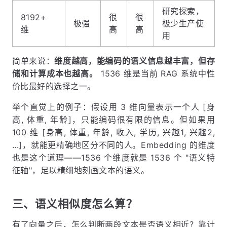
研究探索，
8192+
很
很
极强
极少生产使
维
高
高
用
简单来说：
维度越高，能编码的语义信息越丰富，但存
储和计算成本也越高。
1536 维是当前 RAG 系统中性
价比最好的选择之一。
举个直觉上的例子：假设用 3 维向量表示一个人 [身
高, 体重, 年龄]，只能编码很有限的信息。但如果用
100 维 [身高, 体重, 年龄, 收入, 学历, 兴趣1, 兴趣2,
...]，就能更精确地区分不同的人。Embedding 的维度
也是这个道理——1536 个维度就是 1536 个 "语义特
征轴"，足以精细地刻画文本的语义。
三、语义相似度怎么算？
有了向量之后，怎么判断两段文本是否语义相近？靠计