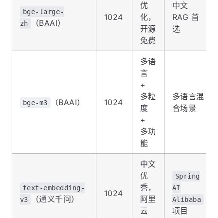
优
中文
bge-large-
1024
化，
RAG 首
（BAAI）
zh
开源
选
免费
多语
言
+
多粒
多语言混
（BAAI）
1024
bge-m3
度
合场景
+
多功
能
中文
优
Spring
秀，
text-embedding-
AI
1024
（通义千问）
阿里
v3
Alibaba
云
项目