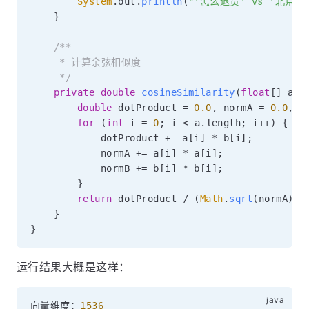
System
.
out
.
println
(
"'怎么退货' vs '北京
}
/**

     * 计算余弦相似度

     */
private
double
cosineSimilarity
(
float
[
]
 a
,
double
 dotProduct 
=
0.0
,
 normA 
=
0.0
,
 n
for
(
int
 i 
=
0
;
 i 
<
 a
.
length
;
 i
++
)
{
            dotProduct 
+=
 a
[
i
]
*
 b
[
i
]
;
            normA 
+=
 a
[
i
]
*
 a
[
i
]
;
            normB 
+=
 b
[
i
]
*
 b
[
i
]
;
}
return
 dotProduct 
/
(
Math
.
sqrt
(
normA
)
*
}
}
运行结果大概是这样：
向量维度：
1536