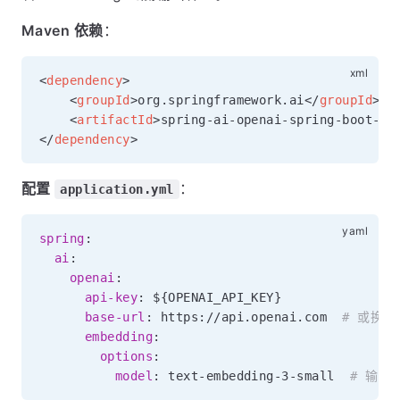
Maven 依赖
：
<
dependency
>
<
groupId
>
org.springframework.ai
</
groupId
>
<
artifactId
>
spring-ai-openai-spring-boot-st
</
dependency
>
配置
：
application.yml
spring
:
ai
:
openai
:
api-key
:
 $
{
OPENAI_API_KEY
}
base-url
:
 https
:
//api.openai.com  
# 或换
embedding
:
options
:
model
:
 text
-
embedding
-
3
-
small  
# 输出 