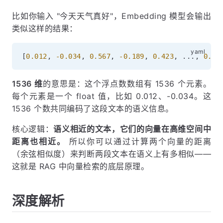
比如你输入 "今天天气真好"，Embedding 模型会输出
类似这样的结果：
[
0.012
,
-0.034
,
0.567
,
-0.189
,
0.423
,
...
,
0.07
1536 维
的意思是：这个浮点数数组有 1536 个元素。
每个元素是一个 float 值，比如 0.012、-0.034。这
1536 个数共同编码了这段文本的语义信息。
核心逻辑：
语义相近的文本，它们的向量在高维空间中
距离也相近。
所以你可以通过计算两个向量的距离
（余弦相似度）来判断两段文本在语义上有多相似——
这就是 RAG 中向量检索的底层原理。
深度解析