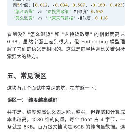
前
5
个值：
[
0.012
,
-
0.034
,
0.567
,
-
0.189
,
0.423
]
'怎么退货'
 vs 
'退换货政策'
 相似度：
0.962
'怎么退货'
 vs 
'北京天气预报'
 相似度：
0.118
看到没？"怎么退货" 和 "退换货政策" 的相似度高达
0.96，虽然字面上差别很大，但 Embedding 模型理
解了它们的语义是相同的。这就是向量检索比关键词检
索强大的地方。
五、常见误区
这块有几个面试中常踩的坑，提前避一下：
误区一："维度越高越好"
并不是。维度越高语义表达能力越强，但存储和计算成
本也越高。1536 维的向量，每个 float 占 4 字节，一
条就是 6KB。百万级文档就是 6GB 的纯向量数据。选