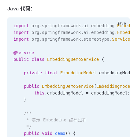
Java 代码
：
import
org
.
springframework
.
ai
.
embedding
.
Embeddi
import
org
.
springframework
.
ai
.
embedding
.
Embeddi
import
org
.
springframework
.
stereotype
.
Service
;
@Service
public
class
EmbeddingDemoService
{
private
final
EmbeddingModel
 embeddingModel
public
EmbeddingDemoService
(
EmbeddingModel
 
this
.
embeddingModel 
=
 embeddingModel
;
}
/**

     * 演示 Embedding 编码过程

     */
public
void
demo
(
)
{