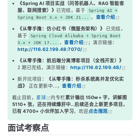
二、1536 维——为什么是这个数字？
《Spring AI 项目实战（问答机器人、RAG 智能客
服、联网搜索）》
已完结，基于
Spring AI +
三、语义相似度怎么算？
，
查看介绍
Spring Boot 3.x + JDK 21...
四、用 Spring AI 实际感受一下 Embedding
《从零手撸：仿小红书（微服务架构）》
已完结，
五、常见误区
基于
Spring Cloud Alibaba + Spring Boot
，
查看介绍
；演示链接：
3.x + JDK 17...
六、Embedding 模型怎么选？
http://116.62.199.48:7070/
面试高频追问
《从零手撸：前后端分离博客项目（全栈开发）》
常见面试变体
2 期已完结，演示链接：
http://116.62.199.48/
记忆口诀
新开坑项目：
《从零手撸：秒杀系统高并发优化实
战》
正在更新中...，
查看介绍
总结
截止目前，
星球
内专栏
累计输出 150w+ 字，讲解图
5110+ 张，还在持续爆肝中.. 后续还会上新更多项目，
已有 4700+ 小伙伴加入学习
，欢迎
点击围观
面试考察点