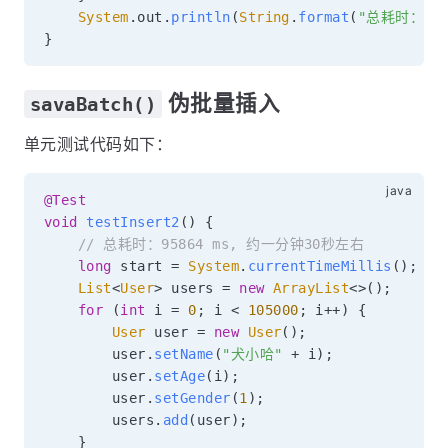
System
.
out
.
println
(
String
.
format
(
"总耗时：%s 
}
伪批量插入
savaBatch()
单元测试代码如下：
@Test
void
testInsert2
(
)
{
// 总耗时：95864 ms, 约一分钟30秒左右
long
 start 
=
System
.
currentTimeMillis
(
)
;
List
<
User
>
 users 
=
new
ArrayList
<
>
(
)
;
for
(
int
 i 
=
0
;
 i 
<
105000
;
 i
++
)
{
User
 user 
=
new
User
(
)
;
        user
.
setName
(
"犬小哈"
+
 i
)
;
        user
.
setAge
(
i
)
;
        user
.
setGender
(
1
)
;
        users
.
add
(
user
)
;
}