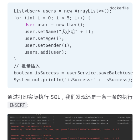
List<User> users = new ArrayList<>();

for (int i = 0; i < 5; i++) {

User
 user = new User();
    user.setName("犬小哈" + i);

    user.setAge(i);

    user.setGender(1);

    users.add(user);

}

// 批量插入

boolean isSuccess = userService.saveBatch(users)
通过打印实际执行 SQL , 我们发现还是一条一条的执行
:
INSERT