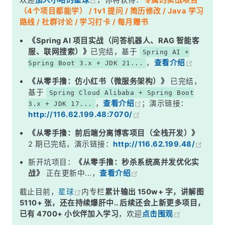
欢迎
加入小哈的星球
，你将获得：
专属的实战项目
表与实体类
（4个项目都能学） / 1v1 提问 / 简历修改 / Java 学习
Mybatis Plus 伪批量插入
路线 / 社群讨论 / 学习打卡 / 每月赠书
利用 SQL 注入器实现真的批量插入
《Spring AI 项目实战（问答机器人、RAG 智能客
服、联网搜索）》
已完结，基于
Spring AI +
示例项目结构
，
查看介绍
Spring Boot 3.x + JDK 21...
新建批量插入 SQL 注入器
《从零手撸：仿小红书（微服务架构）》
已完结，
配置 SQL 注入器
基于
Spring Cloud Alibaba + Spring Boot
，
查看介绍
；演示链接：
3.x + JDK 17...
新建 MyBaseMapper
http://116.62.199.48:7070/
新建 UserMapper
《从零手撸：前后端分离博客项目（全栈开发）》
测试批量插入
2 期已完结，演示链接：
http://116.62.199.48/
性能对比
新开坑项目：
《从零手撸：秒杀系统高并发优化实
战》
正在更新中...，
查看介绍
for 循环插入
截止目前，
星球
内专栏
累计输出 150w+ 字，讲解图
savaBatch() 伪批量插入
5110+ 张，还在持续爆肝中.. 后续还会上新更多项目，
真实批量插入
已有 4700+ 小伙伴加入学习
，欢迎
点击围观