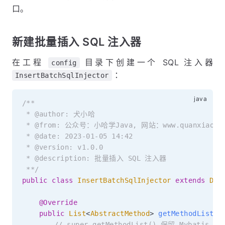
口。
新建批量插入 SQL 注入器
在工程
目录下创建一个 SQL 注入器
config
：
InsertBatchSqlInjector
/**

 * @author: 犬小哈

 * @from: 公众号：小哈学Java, 网站：www.quanxiaoha.
 * @date: 2023-01-05 14:42

 * @version: v1.0.0

 * @description: 批量插入 SQL 注入器

 **/
public
class
InsertBatchSqlInjector
extends
Def
@Override
public
List
<
AbstractMethod
>
getMethodList
(
C
// super.getMethodList() 保留 Mybatis 