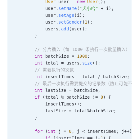
User
 user 
=
new
User
(
)
;
            user
.
setName
(
"犬小哈"
+
 i
)
;
            user
.
setAge
(
i
)
;
            user
.
setGender
(
1
)
;
            users
.
add
(
user
)
;
}
// 分片插入（每 1000 条执行一次批量插入）
int
 batchSize 
=
1000
;
int
 total 
=
 users
.
size
(
)
;
// 需要执行的次数
int
 insertTimes 
=
 total 
/
 batchSize
;
// 最后一次执行需要提交的记录数（防止可能不足 1
int
 lastSize 
=
 batchSize
;
if
(
total 
%
 batchSize 
!=
0
)
{
            insertTimes
++
;
            lastSize 
=
 total
%
batchSize
;
}
for
(
int
 j 
=
0
;
 j 
<
 insertTimes
;
 j
++
)
{
if
(
insertTimes 
==
 j
+
1
)
{