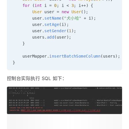
for
(
int
 i 
=
0
;
 i 
<
3
;
 i
++
)
{
User
 user 
=
new
User
(
)
;
        user
.
setName
(
"犬小哈"
+
 i
)
;
        user
.
setAge
(
i
)
;
        user
.
setGender
(
1
)
;
        users
.
add
(
user
)
;
}
    userMapper
.
insertBatchSomeColumn
(
users
)
;
}
控制台实际执行 SQL 如下：