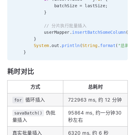
                batchSize 
=
 lastSize
;
}
// 分片执行批量插入
            userMapper
.
insertBatchSomeColumn
(
us
}
System
.
out
.
println
(
String
.
format
(
"总耗时：
}
耗时对比
方式
总耗时
循环插入
722963 ms, 约 12 分钟
for
伪批
95864 ms, 约一分钟30
savaBatch()
量插入
秒左右
真实批量插入
6320 ms, 约 6 秒