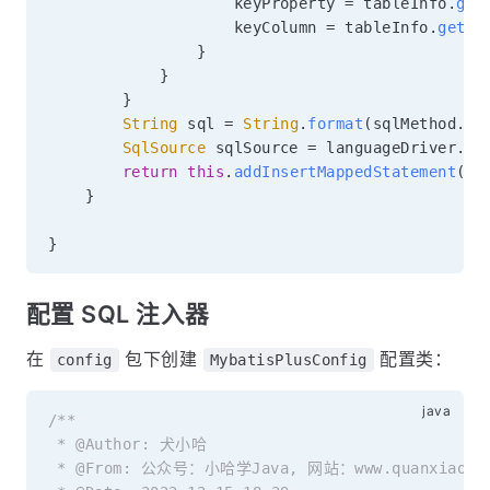
                    keyProperty 
=
 tableInfo
.
get
                    keyColumn 
=
 tableInfo
.
getKe
}
}
}
String
 sql 
=
String
.
format
(
sqlMethod
.
ge
SqlSource
 sqlSource 
=
 languageDriver
.
cr
return
this
.
addInsertMappedStatement
(
ma
}
}
配置 SQL 注入器
在
包下创建
配置类：
config
MybatisPlusConfig
/**

 * @Author: 犬小哈

 * @From: 公众号：小哈学Java, 网站：www.quanxiaoha.