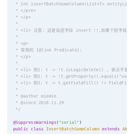
 * int insertBatchSomeColumn(List<T> entityList)
 * </pre>

 * </p>

 *

 * <li> 注意: 这是自选字段 insert !!,如果个别字段在
 *

 * <p>

 * 常用的 {@link Predicate}:

 * </p>

 *

 * <li> 例1: t -> !t.isLogicDelete() , 表示不要
 * <li> 例2: t -> !t.getProperty().equals("v
 * <li> 例3: t -> t.getFieldFill() != FieldF
 *

 * @author miemie

 * @since 2018-11-29

 */
@SuppressWarnings
(
"serial"
)
public
class
InsertBatchSomeColumn
extends
Abst