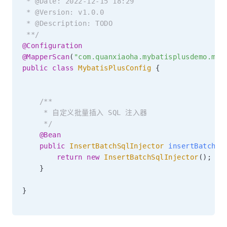
 * @Date: 2022-12-15 18:29

 * @Version: v1.0.0

 * @Description: TODO

 **/
@Configuration
@MapperScan
(
"com.quanxiaoha.mybatisplusdemo.map
public
class
MybatisPlusConfig
{
/**

     * 自定义批量插入 SQL 注入器

     */
@Bean
public
InsertBatchSqlInjector
insertBatchSq
return
new
InsertBatchSqlInjector
(
)
;
}
}