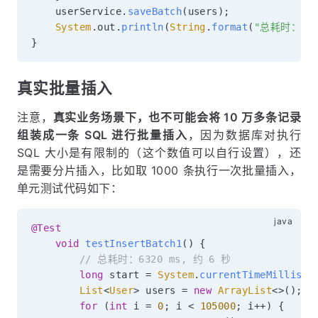
    userService
.
saveBatch
(
users
)
;
System
.
out
.
println
(
String
.
format
(
"总耗时：%s 
}
真实批量插入
注意，
真实业务场景下，也不可能会将 10 万多条记录
组装成一条 SQL 进行批量插入
，因为数据库对执行
SQL 大小是有限制的（这个数值可以自行设置），还
是需要分片插入，比如取 1000 条执行一次批量插入，
单元测试代码如下：
@Test
void
testInsertBatch1
(
)
{
// 总耗时：6320 ms, 约 6 秒
long
 start 
=
System
.
currentTimeMillis
(
)
List
<
User
>
 users 
=
new
ArrayList
<
>
(
)
;
for
(
int
 i 
=
0
;
 i 
<
105000
;
 i
++
)
{