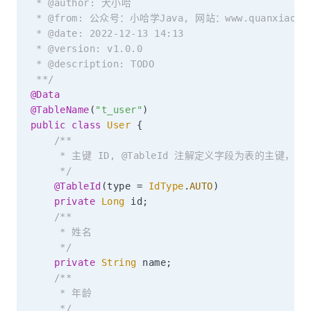
 * @author: 犬小哈

 * @from: 公众号：小哈学Java, 网站：www.quanxiaoha.
 * @date: 2022-12-13 14:13

 * @version: v1.0.0

 * @description: TODO

 **/
@Data
@TableName
(
"t_user"
)
public
class
User
{
/**

     * 主键 ID, @TableId 注解定义字段为表的主键，ty
     */
@TableId
(
type 
=
IdType
.
AUTO
)
private
Long
 id
;
/**

     * 姓名

     */
private
String
 name
;
/**

     * 年龄

     */