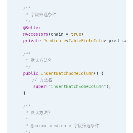
/**

     * 字段筛选条件

     */
@Setter
@Accessors
(
chain 
=
true
)
private
Predicate
<
TableFieldInfo
>
 predicate
/**

     * 默认方法名

     */
public
InsertBatchSomeColumn
(
)
{
// 方法名
super
(
"insertBatchSomeColumn"
)
;
}
/**

     * 默认方法名

     *

     * @param predicate 字段筛选条件

     */