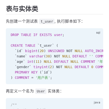
表与实体类
先创建一个测试表
, 执行脚本如下：
t_user
DROP
TABLE
IF
EXISTS
user
;
CREATE
TABLE
`
t_user
`
(
`
id
`
bigint
(
20
)
UNSIGNED
NOT
NULL
AUTO_INCREM
`
name
`
varchar
(
30
)
NOT
NULL
DEFAULT
''
COMMEN
`
age
`
int
(
11
)
NULL
DEFAULT
NULL
COMMENT
'年龄'
`
gender
`
tinyint
(
2
)
NOT
NULL
DEFAULT
0
COMMEN
PRIMARY
KEY
(
`
id
`
)
)
COMMENT
=
'用户表'
;
再定义一个名为
实体类：
User
/**
