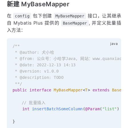
新建 MyBaseMapper
在
包下创建
接口，让其继承
config
MyBaseMapper
自 Mybatis Plus 提供的
, 并定义批量插
BaseMapper
入方法：
/**

 * @author: 犬小哈

 * @from: 公众号：小哈学Java, 网站：www.quanxiaoha.
 * @date: 2022-12-13 14:13

 * @version: v1.0.0

 * @description: TODO

 **/
public
interface
MyBaseMapper
<
T
>
extends
BaseMa
// 批量插入
int
insertBatchSomeColumn
(
@Param
(
"list"
)
Li
}