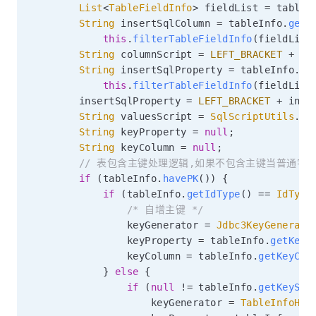
List
<
TableFieldInfo
>
 fieldList 
=
 tableI
String
 insertSqlColumn 
=
 tableInfo
.
getK
this
.
filterTableFieldInfo
(
fieldList
String
 columnScript 
=
LEFT_BRACKET
+
 in
String
 insertSqlProperty 
=
 tableInfo
.
ge
this
.
filterTableFieldInfo
(
fieldList
        insertSqlProperty 
=
LEFT_BRACKET
+
 inse
String
 valuesScript 
=
SqlScriptUtils
.
co
String
 keyProperty 
=
null
;
String
 keyColumn 
=
null
;
// 表包含主键处理逻辑,如果不包含主键当普通字
if
(
tableInfo
.
havePK
(
)
)
{
if
(
tableInfo
.
getIdType
(
)
==
IdType
/* 自增主键 */
                keyGenerator 
=
Jdbc3KeyGenerato
                keyProperty 
=
 tableInfo
.
getKeyP
                keyColumn 
=
 tableInfo
.
getKeyCol
}
else
{
if
(
null
!=
 tableInfo
.
getKeySeq
                    keyGenerator 
=
TableInfoHel