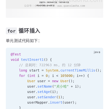
循环插入
for
单元测试代码如下：
@Test
void
testInsert1
(
)
{
// 总耗时：722963 ms, 约 12 分钟
long
 start 
=
System
.
currentTimeMillis
(
)
;
for
(
int
 i 
=
0
;
 i 
<
105000
;
 i
++
)
{
User
 user 
=
new
User
(
)
;
        user
.
setName
(
"犬小哈"
+
 i
)
;
        user
.
setAge
(
i
)
;
        user
.
setGender
(
1
)
;
        userMapper
.
insert
(
user
)
;
}