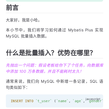
耗时对比
前言
结语
大家好，我是小哈。
本小节中，我们将学习如何通过 Mybatis Plus 实现
MySQL 批量插入数据。
什么是批量插入？优势在哪里？
先抛出一个问题：假设老板给你下了个任务，向数据库
中添加 100 万条数据，并且不能耗时太久！
通常来说，我们向 MySQL 中新增一条记录，SQL 语
句类似如下：
INSERT
INTO
`
t_user
`
(
`
name
`
,
`
age
`
,
`
gender
`
)