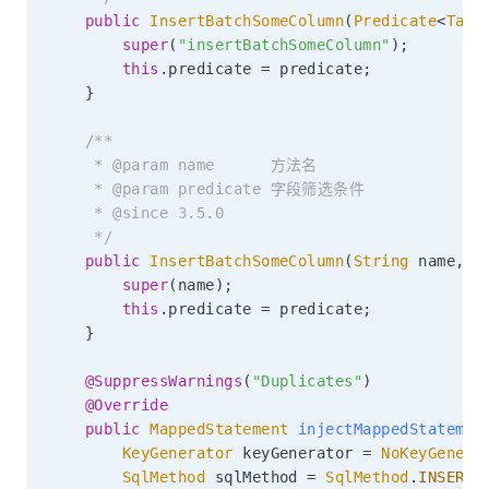
public
InsertBatchSomeColumn
(
Predicate
<
Tabl
super
(
"insertBatchSomeColumn"
)
;
this
.
predicate 
=
 predicate
;
}
/**

     * @param name      方法名

     * @param predicate 字段筛选条件

     * @since 3.5.0

     */
public
InsertBatchSomeColumn
(
String
 name
,
P
super
(
name
)
;
this
.
predicate 
=
 predicate
;
}
@SuppressWarnings
(
"Duplicates"
)
@Override
public
MappedStatement
injectMappedStatemen
KeyGenerator
 keyGenerator 
=
NoKeyGenera
SqlMethod
 sqlMethod 
=
SqlMethod
.
INSERT_