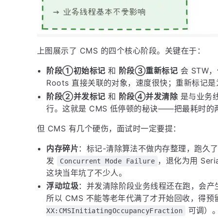
上图展示了 CMS 的四个核心阶段。关键在于：
阶段①初始标记
和
阶段③重新标记
会 STW
Roots 直接关联的对象，速度很快；重新标
阶段②并发标记
和
阶段④并发清除
是与业务
行。这就是 CMS 低停顿的秘诀——把最耗时
但 CMS 有几个硬伤，面试时一定要提：
内存碎片
：标记-清除算法不做内存整理，跑久
发
，退化为用 Ser
Concurrent Mode Failure
这块当年坑了不少人。
浮动垃圾
：并发清除阶段业务线程还在跑，会产生
所以 CMS 不能等老年代满了才开始回收，得预留
可调）
XX:CMSInitiatingOccupancyFraction