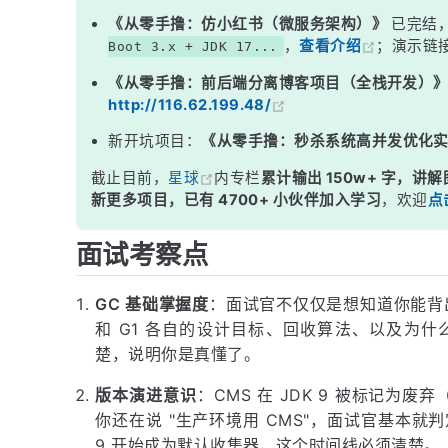
三、CMS vs G1 核心区别对比
《从零手撸：仿小红书（微服务架构）》
已完结
，
查看介绍
；演示链
Boot 3.x + JDK 17...
面试高频追问
《从零手撸：前后端分离博客项目（全栈开发）
常见面试变体
http://116.62.199.48/
记忆口诀
新开坑项目：
《从零手撸：秒杀系统高并发优化
总结
截止目前，
星球
内专栏
累计输出 150w+ 字，讲解
新更多项目，已有 4700+ 小伙伴加入学习
，欢迎
点
面试考察点
GC 基础掌握度
：面试官不仅仅是想知道你能背
和 G1 各自的设计目标、回收算法、以及为什么
楚，说明你是真懂了。
版本演进意识
：CMS 在 JDK 9 被标记为废弃
你还在说 "生产环境用 CMS"，面试官基本就判定你
9 开始成为默认收集器，这个时间线必须清楚。