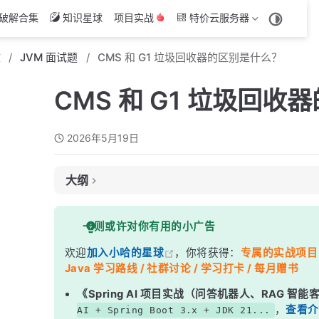
破解合集
知识星球
项目实战
特价云服务器
文
JVM 面试题
CMS 和 G1 垃圾回收器的区别是什么？
CMS 和 G1 垃圾回
2026年5月19日
大纲
面试考察点
一则或许对你有用的小广告
核心答案
欢迎
加入小哈的星球
，你将获得：
专属的实战项目（4
深度解析
Java 学习路线 / 社群讨论 / 学习打卡 / 每月赠书
一、CMS：曾经的低延迟王者
《Spring AI 项目实战（问答机器人、RAG 智
二、G1：Region 化的革命性设计
，
查看介
AI + Spring Boot 3.x + JDK 21...