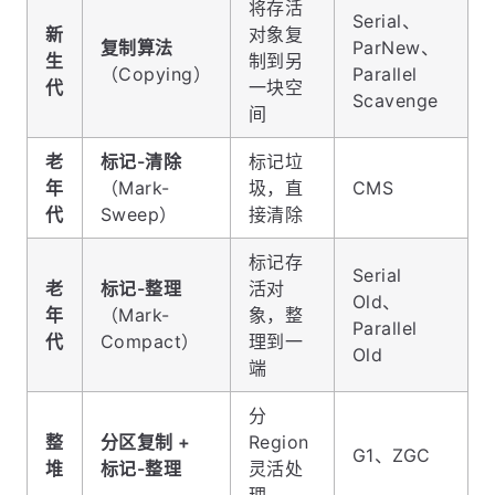
将存活
Serial、
新
对象复
复制算法
ParNew、
生
制到另
（Copying）
Parallel
代
一块空
Scavenge
间
老
标记-清除
标记垃
年
（Mark-
圾，直
CMS
代
Sweep）
接清除
标记存
Serial
老
标记-整理
活对
Old、
年
（Mark-
象，整
Parallel
代
Compact）
理到一
Old
端
分
整
分区复制 +
Region
G1、ZGC
堆
标记-整理
灵活处
理