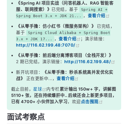
二、新生代——复制算法
《Spring AI 项目实战（问答机器人、RAG 智能客
服、联网搜索）》
已完结，基于
Spring AI +
三、老年代——标记-清除与标记-整理
，
查看介绍
Spring Boot 3.x + JDK 21...
四、G1 和 ZGC 的思路
《从零手撸：仿小红书（微服务架构）》
已完结，
面试高频追问
基于
Spring Cloud Alibaba + Spring Boot
，
查看介绍
；演示链接：
3.x + JDK 17...
常见面试变体
http://116.62.199.48:7070/
记忆口诀
《从零手撸：前后端分离博客项目（全栈开发）》
总结
2 期已完结，演示链接：
http://116.62.199.48/
新开坑项目：
《从零手撸：秒杀系统高并发优化实
战》
正在更新中...，
查看介绍
截止目前，
星球
内专栏
累计输出 150w+ 字，讲解图
5110+ 张，还在持续爆肝中.. 后续还会上新更多项目，
已有 4700+ 小伙伴加入学习
，欢迎
点击围观
面试考察点